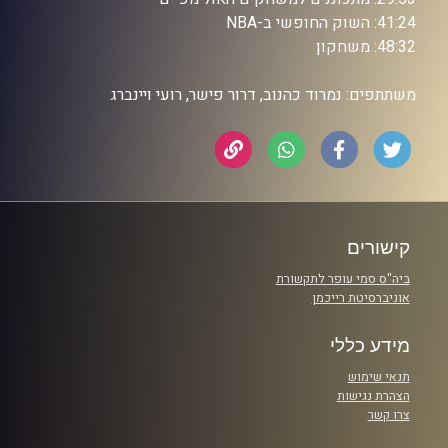
41:24: השוק החופשי ב-NBA
48:32: משחקון
משתתפים: נמרוד כהנוב, דרור פישר, רועי ויינברג
קישורים
ביה"ס סמי עופר לתקשורת
אוניברסיטת רייכמן
מידע כללי
תנאי שימוש
הצהרת נגישות
צרו קשר