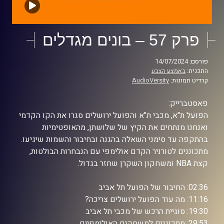
פרק 57 – בונים מגדלים
פורסם: 14/07/2024
התכנית:
באמצע הצבע
קרדיט תמונות:
AudioVersity
פאסטברייק:
הפועל ת"א, מכבי ת"א והפועל ירושלים סגרו את הקו הקדמי
ואנחנו מנתחים את הקיץ של שלושתן, מהאופטימיות
בהתקפה עד סימני השאלה בהגנה ובחיבור והשמות שיגיעו.
מתכוננים לטורניר הקדם אולימפי עם הנבחרות הבולטות,
קצת NBA ומשחקון השקרן שחזר בגדול.
02:36: החיבור של הפועל תל אביב
11:16: מה עוד הפועל ירושלים צריכה?
19:30: סוגיית הרכש של מכבי תל אביב
29:53: מתכוננים למשחקים האולימפיים