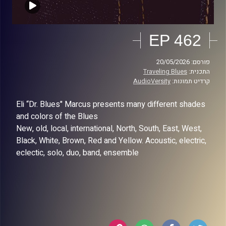
EP 462
פורסם: 20/05/2026
התכנית:
Traveling Blues
קרדיט תמונות:
AudioVersity
Eli “Dr. Blues" Marcus presents many different shades
and colors of the Blues
New, old, local, international, North, South, East, West,
Black, White, Brown, Red and Yellow. Acoustic, electric,
eclectic, solo, duo, band, ensemble