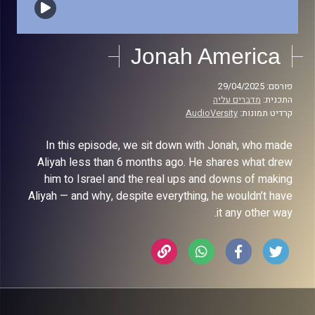
Jonah America
פורסם: 29/04/2025
התכנית:
מדברים עליה
קרדיט תמונות:
AudioVersity
In this episode, we sit down with Jonah, who made
Aliyah less than 6 months ago. He shares what drew
him to Israel and the real ups and downs of making
Aliyah — and why, despite everything, he wouldn’t have
it any other way.