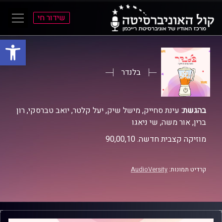
שידור חי
פתח סרגל
ל
ל
תוכן
תפריט
ראשי
ראשי
בלנדר
בהגשת:
עינת סחייק, מישל שיק, יעל קלטר, יואב טברסקי, רון
ברין, אור משה, שי ניאגו
מוזיקה קצבית חדשה. 90,00,10
קרדיט תמונות:
AudioVersity