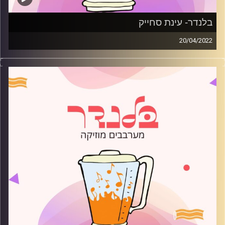
בלנדר- עינת סחייק
20/04/2022
מוזיקה קצבית חדשה עם עינת סחייק.
קרדיט תמונות:
AudioVersity