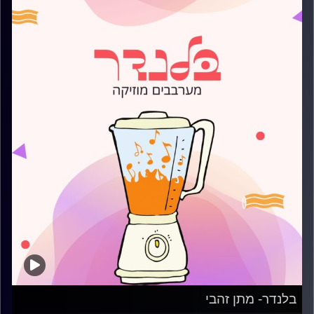
בלנדר- מתן זהבי