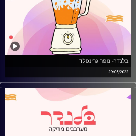
בלנדר- נופר גרינפלד
29/05/2022
מוזיקה קצבית חדשה עם נופר גרינפלד
קרדיט תמונות:
AudioVersity