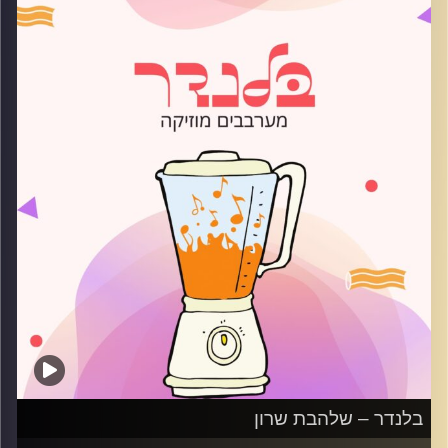
קרדיט תמונות:
AudioVersity
בלנדר – שלהבת שרון