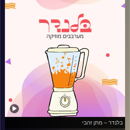
קרדיט תמונות:
AudioVersity
בלנדר – מתן זהבי