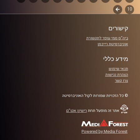
קרדיט תמונות:
AudioVersity
10
לשלב
פרקים
הבא
קישורים
ביה"ס סמי עופר לתקשורת
אוניברסיטת רייכמן
מידע כללי
תנאי שימוש
הצהרת נגישות
צרו קשר
© כל הזכויות שמורות לקול האוניברסיטה
אתר זה מופעל תחת
רישיון אקו"ם
Powered by Media Forest