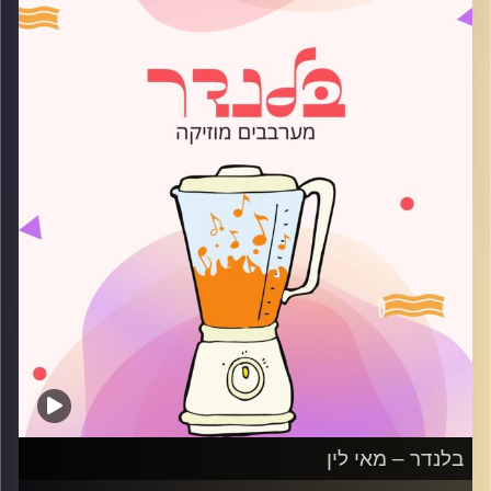
קרדיט תמונות:
AudioVersity
בלנדר – מאי לין