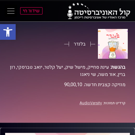
שידור חי
פתח סרגל
ל
ל
תוכן
תפריט
ראשי
ראשי
בלנדר
בהגשת:
עינת סחייק, מישל שיק, יעל קלטר, יואב טברסקי, רון
ברין, אור משה, שי ניאגו
מוזיקה קצבית חדשה. 90,00,10
קרדיט תמונות:
AudioVersity