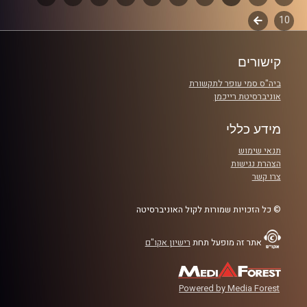
קרדיט תמונות:
AudioVersity
10
לשלב
פרקים
הבא
קישורים
ביה"ס סמי עופר לתקשורת
אוניברסיטת רייכמן
מידע כללי
תנאי שימוש
הצהרת נגישות
צרו קשר
© כל הזכויות שמורות לקול האוניברסיטה
אתר זה מופעל תחת
רישיון אקו"ם
Powered by Media Forest