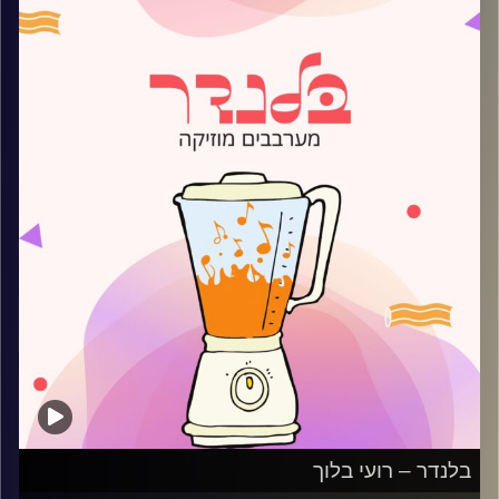
קרדיט תמונות:
AudioVersity
בלנדר – רועי בלוך