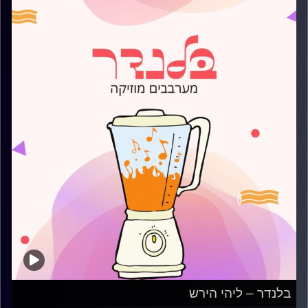
בלנדר – ליהי הירש