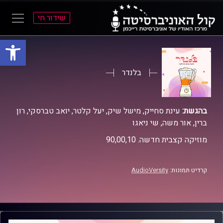
שידור חי
פתח סרגל
ל
ל
תוכן
תפריט
ראשי
ראשי
בלנדר
בהגשת:
עינת סחייק, מישל שיק, יעל קלטר, יואב טברסקי, רון
ברין, אור משה, שי ניאגו
מוזיקה קצבית חדשה. 90,00,10
קרדיט תמונות:
AudioVersity