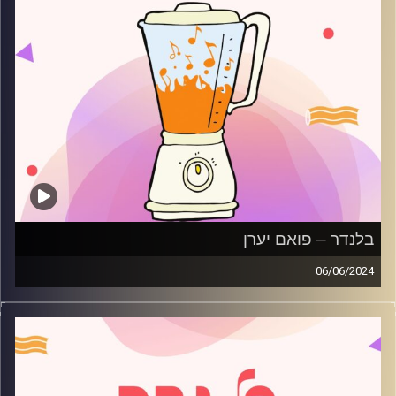
בלנדר – פואם יערן
06/06/2024
מוזיקה קצבית חדשה עם פואם יערן
קרדיט תמונות:
AudioVersity