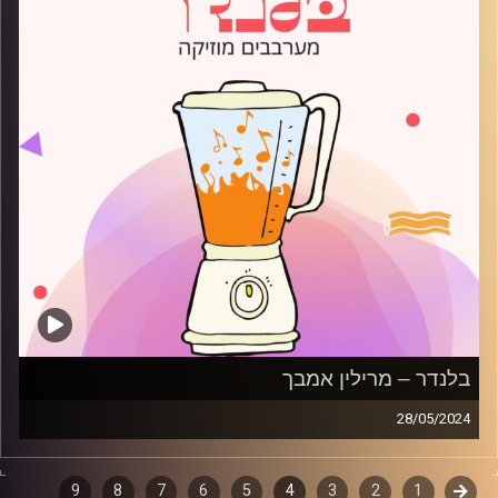
בלנדר – מרילין אמבך
28/05/2024
מוזיקה קצבית חדשה עם מרילין אמבך
קודם
1
דפדוף
2
3
4
5
6
7
8
9