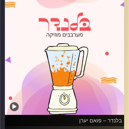
קרדיט תמונות:
AudioVersity
בלנדר – פואם יערן