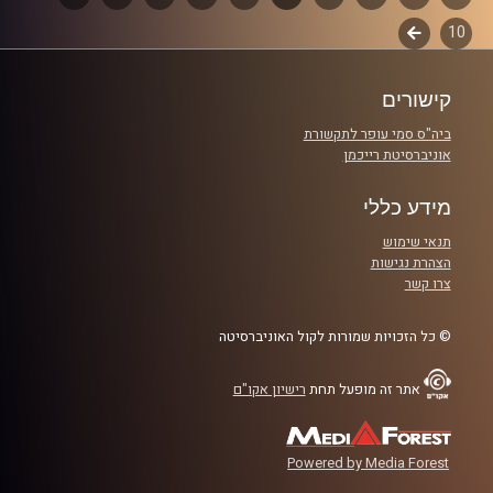
קרדיט תמונות:
AudioVersity
10
לשלב
פרקים
הבא
קישורים
ביה"ס סמי עופר לתקשורת
אוניברסיטת רייכמן
מידע כללי
תנאי שימוש
הצהרת נגישות
צרו קשר
© כל הזכויות שמורות לקול האוניברסיטה
אתר זה מופעל תחת
רישיון אקו"ם
Powered by Media Forest