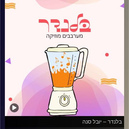
קרדיט תמונות:
AudioVersity
בלנדר – יובל סנה