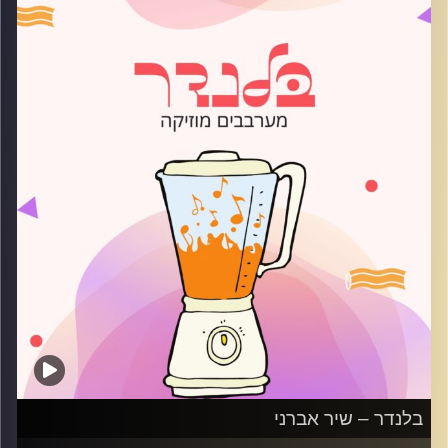
קרדיט תמונות:
AudioVersity
בלנדר – שיר אברני