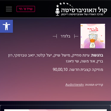
שידור חי
פתח סרגל
ל
ל
תוכן
תפריט
ראשי
ראשי
בלנדר
בהגשת:
עינת סחייק, מישל שיק, יעל קלטר, יואב טברסקי, רון
ברין, אור משה, שי ניאגו
מוזיקה קצבית חדשה. 90,00,10
קרדיט תמונות:
AudioVersity