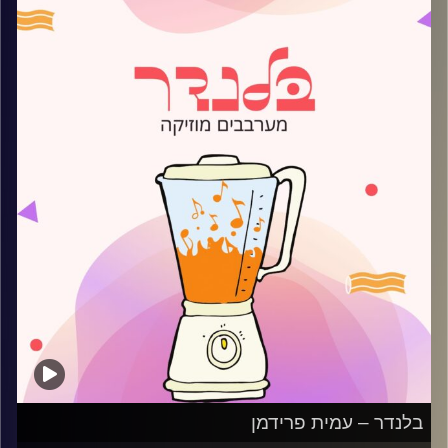
קרדיט תמונות:
AudioVersity
בלנדר – עמית פרידמן