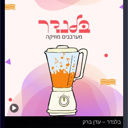
בלנדר – עדן ברק