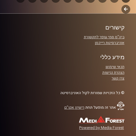
קרדיט תמונות:
AudioVersity
לשלב
פרקים
הבא
קישורים
ביה"ס סמי עופר לתקשורת
אוניברסיטת רייכמן
מידע כללי
תנאי שימוש
הצהרת נגישות
צרו קשר
© כל הזכויות שמורות לקול האוניברסיטה
אתר זה מופעל תחת
רישיון אקו"ם
Powered by Media Forest