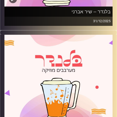
בלנדר – שיר אברני
31/12/2025
מוזיקה רגועה לפתוח איתה את הבוקר בהגשת שיר אברני
קרדיט תמונות:
AudioVersity