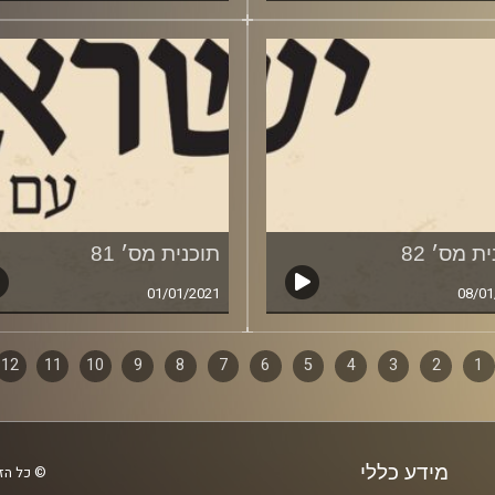
ת מס׳ 82
תוכנית מס׳ 81
01/01/2021
08/01
1
ף
2
3
4
5
6
7
8
9
10
11
12
ם
מידע כללי
© כל הזכ