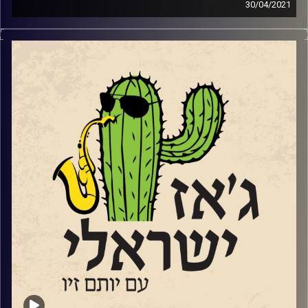
30/04/2021
ג'ז ישראלי ליום הג'ז הבינלאומי עם הפרשנות
של מוזיקאיות ומוזיקאי ג'ז לשירים ישראלים
שהם אוהבים במיוחד וגם
, "
פסטיבלה
",
אירוע
מיוחד של תא הסטודנטיות באקדמיה למוזיקה
ומחול בירושלים שעושה כבוד לנשים מלחינות.
זו הפעם הראשונה בבתי ספר למוזיקה בישראל,
בה מוזיקאיות מבקשות לעשות שינוי בדרך בה
מלמדים מוזיקה ובייצוג נשים במוסד ומחוץ לו.
בהמשך שמענו את
:
שיר ערש
–
אבישי כהן
ויונתן אבישי
שיעור מולדת
–
ארי ערב