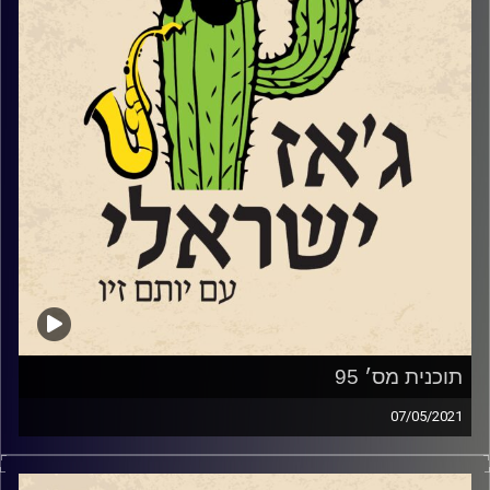
(גיטריסט ופסנתרן)
איתמר ארז
ששוחח איתנו
מוונקובר (קנדה)
.
בנוסף, שמענו מילים ומנגינות מתוך אלבום
הבכורה של הגיטריסט
רענן
חבושה
לקראת
מופע ההשקה החגיגי
שיתקיים
ב"אוזן בר" בתל אביב וגם שוחחנו ושמענו
קטעים מתוך אלבום הסולו פסנתר החדש
–
"
קליידסקופ
"
של
טל בביצקי
קינחנו עם הסינגל השני מתוך אלבומו החדש
של המלחין והפסנתרן
ארי ערב
תוכנית מס׳ 95
07/05/2021
קרדיט תמונות:
רותם בר-אילן
ג'ז ישראלי עם הפסנתרנית והמלחינה
דניאל
פרידמן
,
שמתגוררת בשנים האחרונות בברלין,