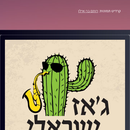
קרדיט תמונות:
רותם בר-אילן