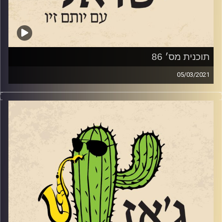
קרדיט תמונות:
רותם בר-אילן
תוכנית מס׳ 86
05/03/2021
ממשיכים "להנות" מהקורנה, בעיקר בגלל
האפשרות לארח באולפן את זמרת הג'ז
הישראלית
יעלה באלין
שגרה בניו יורק משנת
2004' וקפצה לביקור מולדת. התוכנית הוקדשה
ליעלה ו
לאלבום החדש שלה
שכולל שירים של
אחד מגדולי המלחינים האמריקאים: אירווינג
ברלין
.
האזנה נעימה
!