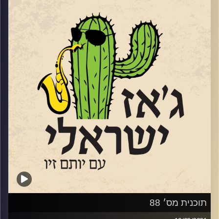
שלהם
:
אורי סטרייב
,
הילאי גוברין
וניצן
קולקו
שמוציאים אלבום דואט חדש עם לחנים,
עיבוד וביצוע של שניהם, ו
יותם ישי
שהוציא
סינגל חדש ו
יופיע ביום שני הקרוב
בסלון
המקסים של שליחת הג'ז תרצה בר חיים
.
האזנה נעימה
!
קרדיט תמונות:
רותם בר-אילן
תוכנית מס׳ 88