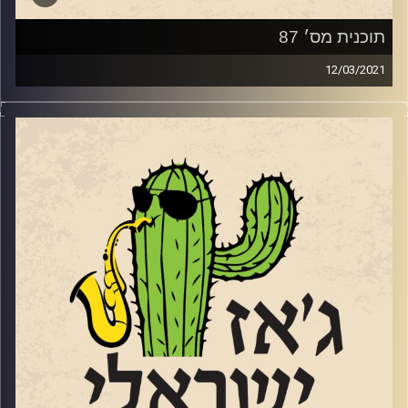
תוכנית מס׳ 87
12/03/2021
השבוע שוחחנו עם ארבעה מוזיקאים נהדרים.
פתחנו עם
טניה וינוקור
מלחינה, רקדנית ונגנית
כינור. המשכנו עם הגיטריסט יבגני שאבלזון
הרוח החיה מאחורי הרכב הג'ז פיוז'ן
"
פלקור
"
ועם הבסיסט
רון ברזילי
שעובד על אלבום
בכורה. וסיימנו שני קטעים מתוך
אלבום הבכורה
החדש
של הפסנתרן והמלחין עדן גיאת
.
.
האזנה נעימה
!