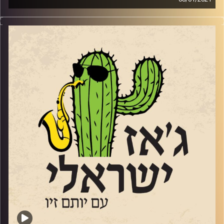
לכבוד הסגר השלישי, ביכורי הקורונה בג'ז
הישראלי: קטעים מתוך אלבומים שכבר יצאו
וסינגלים מתוך אלו שיצאו בזמן הקרוב – שמענו
סינגל מהאלבום הרביעייה החדש
שי מאסטרו
,
ומתוך אלבום הסולו של
גיא מינטוס
וקטעים
מתוך האלבומים של
:
להקת "שלוש
"
(
גדי שטרן,
מתן אסיג ודויד מיכאלי
),
יעלה בלין
,
יותם
זילברשטיין
ו
איתי כריס
ברצף, בלי דיבורים
כמעט. רק מוזיקה ישראלית נהדרת
.
האזנה נעימה
!
קרדיט תמונות:
רותם בר-אילן