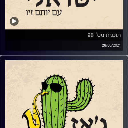
תוכנית מס׳ 98
28/05/2021
השבוע לקראת
אלבום הבכורה
שלו שיצא ממש
בקרוב ולקראת שני מופעי ההשקה, בשבלול
ובבית העמודים, אירחנו את הפסנתרן
והמלחין
רועי מור
שהוא גם מוזיקאי, גם שחקן
וגם מהנדס תוכנה ואפילו בעל תואר
בפילוסופיה
.
קרדיט תמונות:
רותם בר-אילן