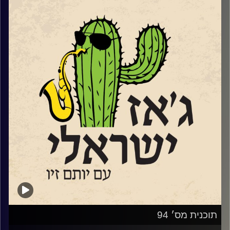
אחרי כמה שנים בניו יורק. שמענו קטעים
נבחרים
מאלבום הבכורה
שלה כמובילה וגם
טעימה קטנה מתוך אלבום הסולו שלה שהוקלט
בברלין בזמן הקורונה ויצא בקיץ 2021
.
קרדיט תמונות:
רותם בר-אילן
תוכנית מס׳ 94