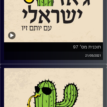
תוכנית מס׳ 97
21/05/2021
אחינועם ניני היא אחת המוזיקאיות הישראליות
המצליחות בעולם. פאט מת'יני וקווינסי ג'ונס
הפיקו חלק מאלבומיה הבינלאומיים ובמהלך
הקריירה המפוארת שלה שיתפה פעולה בין
היתר עם סטינג, סטיבי וונדר, קרלוס סנטנה, אל
דמיולה, מרסדס סוסה, אנדראה בוצ'לי צ'יק
קוריאה ובובי מקפרלין ועוד. היא שרה לשלושה