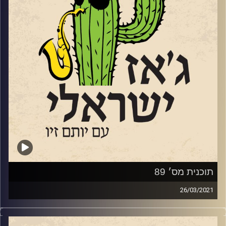
הספיקה לנגן עם שלמה גרוניך, מיקי גבריאלוב, אחינועם ניני,
להקת אטרף וגם להופיע כסולנית עם תזמורת מזרח ומערב של
תום כהן הגדול ועם לא מעט מוזיקאי ג'ז בולטים, כולל שותפות
בשני אלבומים של הבסיסט וויליאם פרקר, במהלך לימודיה בניו
יורק
קרדיט תמונות:
רותם בר-אילן
תוכנית מס׳ 89
26/03/2021
4
מוזיקאים מבטיחים התארחו השבוע, ערב חג
הפסח, בתוכנית והשמיעו מוזיקה חדשה