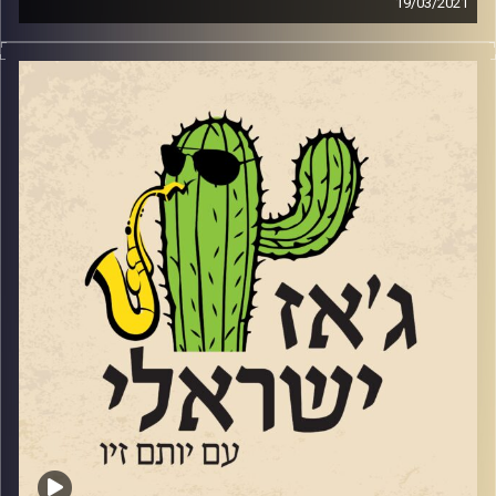
19/03/2021
למוזיקאי הג'ז הגדולים שפעלו בימי הזוהר של הג'ז האמריקאי
בשנות ה-50 היה מה להגיד מעבר למוזיקה, חלקם הצטרפו
לדרכו של מרטין לותר קינג וגם אלו שלא, הרבו להשמיע את
דעתם בנושאי חברה ותרבות. לאורך השנים, חלק מאותם
ענקים הצטרפו לקולג'ים ולבתי הספר למוזיקה והעבירו את
מורשתם. נזכרתי בזה השבוע בגלל האורח שלנו, הסקסופוניסט
עמית פרידמן
שמעבר להיותו מוזיקאי נפלא, אחרי שהג'ז תפס
אותו בגיל מאוחר יחסית, הוא מעביר את זה הלאה ומנסה לחבר
נערות ונערים מכל הארץ לתרבות ולחוויות הג'ז שלו. שוחחנו
עם עמית על האלבום החדש שלו "
אהבה ללא תנאים"
שהוקדש לשתי בנותיו הקטנות ושמענו בהשמעת בכורה
קטעים מתוכו.
האזנה נעימה
!
קרדיט תמונות:
רותם בר-אילן