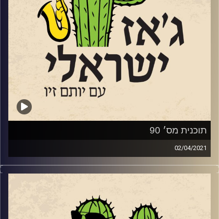
לילה מועלם וספי ציזלינג
המליצו על
שאול אשת
טריו
,
שהמליץ על
"
ליקוויד סלון
"
,
שהמליצו
על
"
רבע לאפריקה
"
.
האזנה נעימה
!
קרדיט תמונות:
רותם בר-אילן
תוכנית מס׳ 90
02/04/2021
פסח נגמר ומופעי הג'ז חזרו למועדונים ולחצרות הבתים
הפרטיים וזו בהחלט סיבה לחייך, למרות שאולי תהיה לנו עוד
מערכת בחירות. השבוע התארחה באולפן המלחינה ונגנית
המפוחית,
אריאל בארט
מוזיקאית צעירה ומוכשרת שחגגה לפני
יומיים יומולדת 23 וגם
אלבום בכורה "In Between"
. בדרך היא