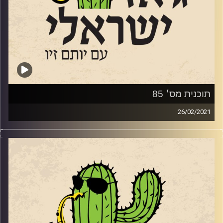
קרדיט תמונות:
רותם בר-אילן
תוכנית מס׳ 85
26/02/2021
בשנות ה-50, בנוסף לדיפלומטים מקצועיים,
נשלחו ענקי הג'ז האמריקאי בשרות משרד החוץ,
כדי להפיץ רעיונות של דמוקרטיה ושוויון. בין
היתר הופיעו מטעם המשרד לואי ארמסטרונג,
דיזי גילספי ודייב ברובק, שבהשראת המקצבים
הבלקנים שספג בסיבוב ההופעות שלו באזור
כתב את אחד מאלבומי הג'ז המצליחים בכל