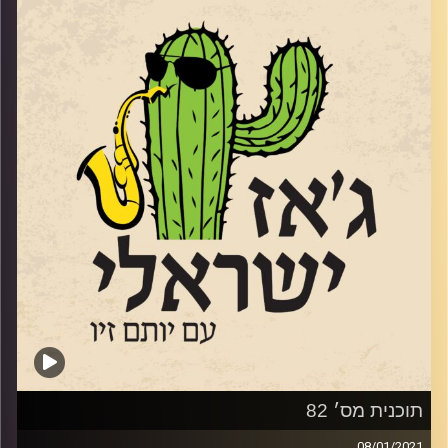
Jonathan Hoard – vocals (on #7 Virgo)
הוקדשה לפסטיבל. שוחחנו עם מוזיקאי הג'ז
Shai Maestro – keyboards and synths (on all
שיופיעו בפסטיבל
:
עדנה גורן
,
אברהם
tracks except #9 & #13)
פלדר
,
מתן קליין
,
קובי סלומון
ואלון פרבר
Malaya Sol – backing vocals (on #3 Taurus)
מ
"
חגיגה
"
.
האזנה נעימה
!
האזנה נעימה
!
קרדיט תמונות:
רותם בר-אילן
קרדיט תמונות:
רותם בר-אילן
תוכנית מס׳ 82
08/01/2021