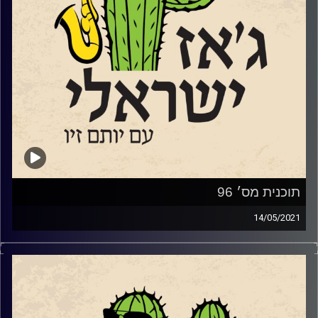
אפיפיורים בוותיקן ובבית הלבן בתקופתו של ביל
קליטון. ולאחרונה, אחרי יותר מ-30 שנות יצירה,
הוציאה ביחד עם גיל דור, שותפה ליצירה
מתחילת הדרך, אלבום הג'ז הראשון
–
"
אפטרולוג'י
"
קרדיט תמונות:
רותם בר-אילן
תוכנית מס׳ 96
14/05/2021
הטילים נופלים והמוזות אינן שותקות. השבוע,
ברחנו מהמציאות עם פרויקט "ביג בנד סמול
בנד
"
בקוסרבטוריון
שטריקר שיגיע לשיאו בשבוע
הבא
,
במופע
חגיגי ומיוחד ועם המוזיקאי