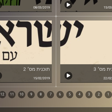
08/03/2019
15/03
ת מס׳ 3
תוכנית מס׳ 2
15/02/2019
22/02
1
ף
2
3
4
5
6
7
8
9
10
11
12
ם