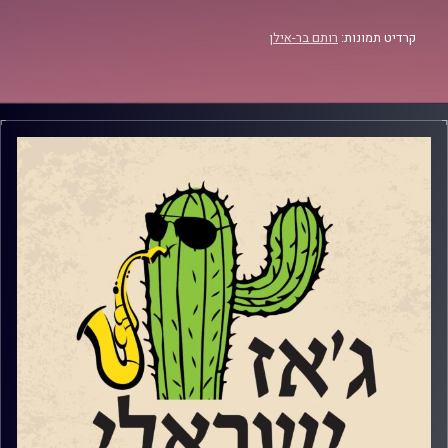
קרדיט תמונות:
רותם בר-אילן