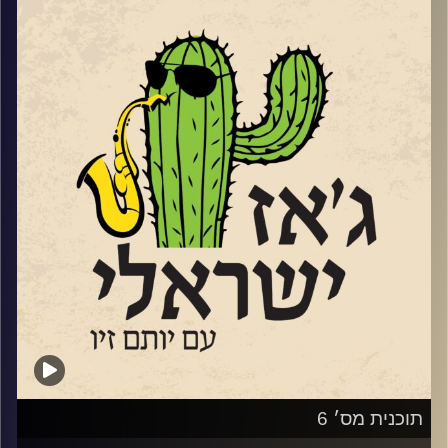
שותף לאחד מהרכבי הג'ז הראשונים
הרבה פחות
.
בישראל. בגיל 26 הוא הוביל הרכבים ובשנת
1971 היה שותף לאלבום הג'ז הראשון
אל האתר
"
ג'אז ישראלי" בהגשת יותם זיו, היא
שהוקלט בישראל. מאז ועד היום הספיק
התכנית היחידה בארץ ובעולם שעושה כבוד
להקים את המחלקה הראשונה ללימודי ג'ז
לג'אז הישראלי. כל שבוע יתארחו מוזיקאי ג'אז
בישראל, את מגמת הג'ז הראשונה בתיכון
מהמנוסה ועד לאלה שבתחילת דרכם שישמיעו
(תלמה ילין), הקים ועמד בראש פסטיבל הג'ז
לנו מיצירותיהם, נשוחח עם המורות והמורים של
באילת (22 שנים), ייסד את סדרת הג'ז
מגמות הג'אז ברחבי הארץ, ובין לבין נשמע גם
במוזיאון תל אביב. ב – 2007 זכה בפרס
ג'אז ישראלי משובח
.
מטעם משרד התרבות והספורט על תרומתו
רבת השנים לקידום הג'ז הישראלי ולפני שנה
שיחה מרתקת עם הפסנתרנית והמלחינה
קטיה
ב 2018 זכה בפרס משרד התרבות לאמנים
טובול
.
ותיקים. בין כל אלה הספיק לעשות תואר
בכלכלה ובמשפטים. במהלך הקריירה
האזנה נעימה
!
תוכנית מס׳ 6
המוזיקלית שלו, שעדיין נמשכת, הוא ניגן עם