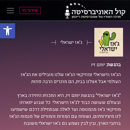
שידור חי
פתח סרגל
ל
ל
תוכן
תפריט
ראשי
ראשי
ג'אז ישראלי
בהגשת:
יותם זיו
הג'אז הישראלי ומוזיקאי הג'אז שלנו מובילים את הג'אז
העולמי אבל אצלנו בבית, הם מוכרים הרבה פחות.
"ג'אז ישראלי" בהגשת יותם זיו, היא התכנית היחידה בארץ
ובעולם שעושה כבוד לג'אז הישראלי. כל שבוע יתארחו
מוזיקאי ג'אז מהמנוסה ועד לאלה שבתחילת דרכם שישמיעו
לנו מיצירותיהם, נשוחח עם המורות והמורים של מגמות הג'אז
ברחבי הארץ, ובין לבין נשמע גם ג'אז ישראלי משובח.