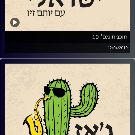
תוכנית מס׳ 10
12/04/2019
הג'אז הישראלי ומוזיקאי הג'אז שלנו מובילים את
הג'אז העולמי אבל אצלנו בבית, הם מוכרים
הרבה פחות
.
"
ג'אז ישראלי" בהגשת יותם זיו, היא התכנית
היחידה בארץ ובעולם שעושה כבוד לג'אז
הישראלי. כל שבוע יתארחו מוזיקאי ג'אז
מהמנוסה ועד לאלה שבתחילת דרכם שישמיעו
לנו מיצירותיהם, נשוחח עם המורות והמורים של