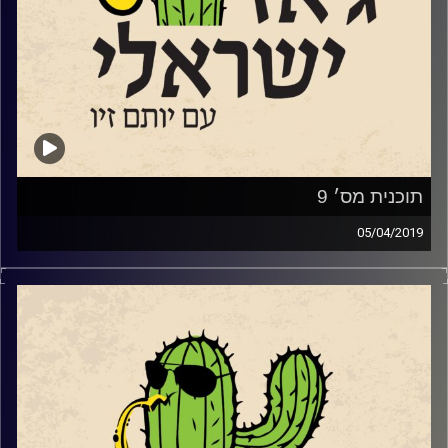
מגמות הג'אז ברחבי הארץ, ובין לבין נשמע גם
ג'אז ישראלי משובח
.
השבוע ערכנו ראיון משותף עם
תירצה
בר-חיים
שמקיימת בסלון ביתה מופעי ג'ז ישראלי
משובחים עם חלילן הג'ז הישראלי
איתי
כריס
שהופיע אצלה בסלון
.
תוכנית מס׳ 9
05/04/2019
בנוסף שוחחנו גם עם המלחין ונגן
הג'אז הישראלי ומוזיקאי הג'אז שלנו מובילים את
הטרומבון
יונתן וולצ'וק
.
הג'אז העולמי אבל אצלנו בבית, הם מוכרים
הרבה פחות
.
האזנה נעימה
!
"
ג'אז ישראלי" בהגשת יותם זיו, היא התכנית
קרדיט תמונות:
רותם בר-אילן
היחידה בארץ ובעולם שעושה כבוד לג'אז
הישראלי. כל שבוע יתארחו מוזיקאי ג'אז