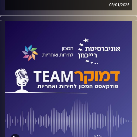
08/01/2025
פודקאסט המכון לחירות ואחריות באוניברסיטת רייכמן
קיטוב חברתי ושיח רעיל, מי הביצה ומי התרנגולת? מה הקשר
בין שיח לא מכבד לגזענות ולקיצוניות ומה תרומת הרשתות
החברתיות? על כל אלה ועוד ישוחח ד"ר חיים וייצמן עם ד"ר
אלון צויזנר.
קרדיט תמונות:
המכון לחירות ואחריות