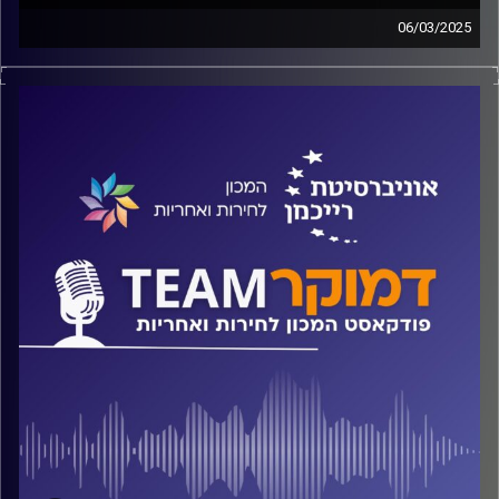
06/03/2025
פודקאסט המכון לחירות ואחריות באוניברסיטת רייכמן
על "פסטיבל אחינו הדרוזים", מתי הוא פורץ וכמה מהר הוא
מסתיים, על שילוב, השכלה ותעסוקה של צעירי ובעיקר צעירות
העדה, על דפוסי ההצבעה ומדוע (לעזאזל) הדרוזים ממשיכים
להצביע למפלגות שיזמו את חוק הלאום? על כל אלה ועוד
ישוחח ד"ר חיים וייצמן עם ד"ר סלים בריק
קרדיט תמונות:
המכון לחירות ואחריות