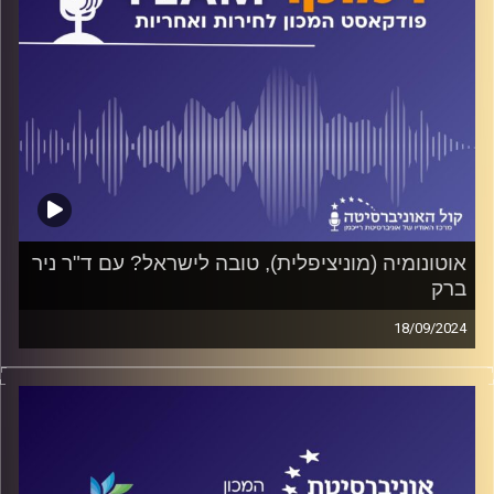
אוטונומיה (מוניציפלית), טובה לישראל? עם ד"ר ניר
ברק
18/09/2024
פודקאסט המכון לחירות ואחריות באוניברסיטת רייכמן
אילו סוגי אוטונומיה מוניציפלית קיימים? מהם היתרונות ומהם
החסרונות? ומתי נוצר קונפליקט בין השלטון המקומי לשלטון
המרכזי? על כל אלה ועוד ישוחח ד"ר חיים וייצמן עם ד"ר ניר
ברק