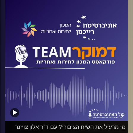
על משמעות הקשר בין ישראל לעם היהודי בתפוצות, על
התגברות האנטישמיות בעולם אחרי ה-7 באוקטובר ועל ההבדל
שבין אנטישמיות לביקורת לגיטימית, על כל אלה ועוד ישוחח
ד"ר חיים וייצמן עם אירינה נבזלין נשיאת קרן נדב
קרדיט תמונות:
המכון לחירות ואחריות
מי מרעיל את השיח הציבורי? עם ד"ר אלון צויזנר