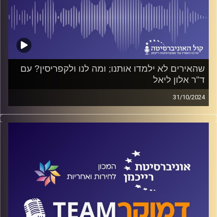
שהאירים לא ילמדו אותנו; ומה לנו ולקפריסין? עם
ד"ר אלון ליאל
31/10/2024
מה ניתן ללמוד, אם בכלל, ממדינות אחרות על הקונפליקט
שלנו עם הפלסטינים? והאם נוכל להקיש ממה שקרה
בקפריסין, באירלנד ובדרום אפריקה על אפשרויות לפתרון
הסכסוך אצלנו? על כל אלה ועוד ישוחח ד"ר חיים וייצמן עם
ד"ר אלון ליאל
קרדיט תמונות:
המכון לחירות ואחריות