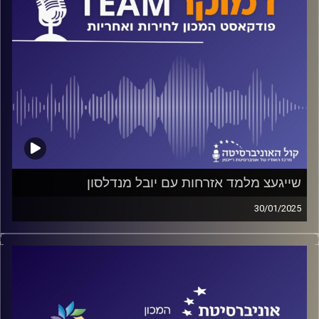
שייגעצ מלמד אזרחות עם יובל מנדלסון
30/01/2025
פודקאסט המכון לחירות ואחריות באוניברסיטת רייכמן
על מוזיקה ואזרחות, על חינוך פוליטי מחוץ לקופסא ועל דעתו
של מנדלסון על בחינת הבגרות באזרחות, על כל אלה ועוד
ישוחחו ליטל מלמד ושוהם ויצמן עם המורה המוזיקאי יובל
מנדלסון בפודקאסט דמוקרTEAM של המכון לחירות ואחריות