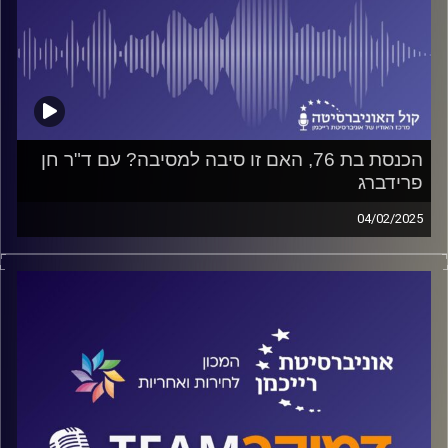
הכנסת בת 76, האם זו סיבה למסיבה? עם ד"ר חן
פרידברג
04/02/2025
פודקאסט המכון לחירות ואחריות באוניברסיטת רייכמן
על חולשתה של הכנסת, על הגורמים לכך ועל הדרכים לחיזוק
מעמדה, על שיפור עבודת הוועדות ועל שימועים פרלמנטריים,
על החוק הנורווגי והאם יש צורך להגדיל את הכנסת ל-180
ח"כים, על כל אלה ועוד ישוחח ד"ר חיים וייצמן עם ד"ר חן
פרידברג
קרדיט תמונות:
המכון לחירות ואחריות