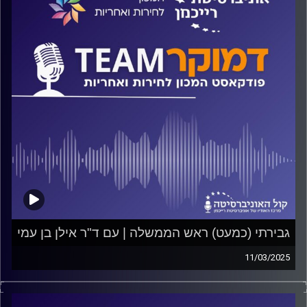
כל אלה ועוד ישוחח ד"ר חיים וייצמן עם פרופ' אבנר דה שליט.
קרדיט תמונות:
המכון לחירות ואחריות
גבירתי (כמעט) ראש הממשלה | עם ד"ר אילן בן עמי
11/03/2025
פודקאסט המכון לחירות ואחריות באוניברסיטת רייכמן