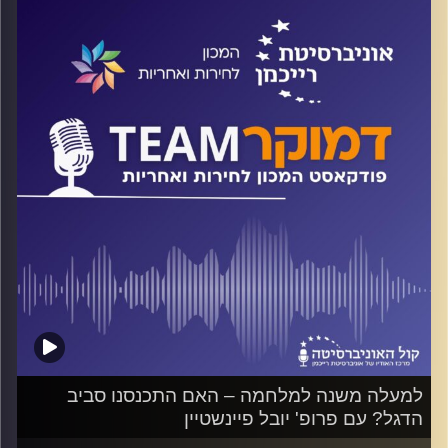
בהגנה על זכויות הפרט ועל השאלה עד כמה צה"ל פועל על-פי
הקוד האתי "רוח צה"ל". על כל אלה ועוד ישוחח ד"ר חיים וייצמן
עם פרופ' אבי שגיא.
קרדיט תמונות:
המכון לחירות ואחריות
למעלה משנה למלחמה – האם התכנסנו סביב
הדגל? עם פרופ' יובל פיינשטיין