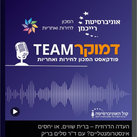
האם יחסה של החברה הישראלית לנשים בכלל מתבטא
בהתיחסות התקשורת לנשות ראשי הממשלה? האם יש קווים
משותפים לנשות ראשי הממשלה? האם עיתונאים הרשו
לעצמם לכתוב על ציפי לבני דברים שהם לא היו כותבים על
מועמדים גברים לראשות הממשלה? על כל אלה ועוד ישוחח
ד"ר חיים וייצמן עם ד"ר אילן בן עמי
קרדיט תמונות:
המכון לחירות ואחריות
העדה הדרוזית – ברית שווים, או יחסים
אינסטרומנטליים? עם ד"ר סלים בריק