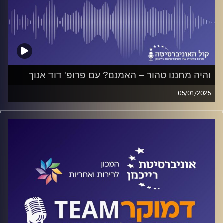
והיה מחננו טהור – האמנם? עם פרופ' דוד אנוך
05/01/2025
פודקאסט המכון לחירות ואחריות באוניברסיטת רייכמן
על שאלות של מוסר במלחמה, על תגובה פרופורציונלית ומה
בין עבירות על החוק שתוקפות את הדמוקרטיה לאלו שבאות
להגן עליה?
על כל אלה ועוד ישוחח ד"ר חיים וייצמן עם פרופ' דוד אנוך.
קרדיט תמונות:
המכון לחירות ואחריות