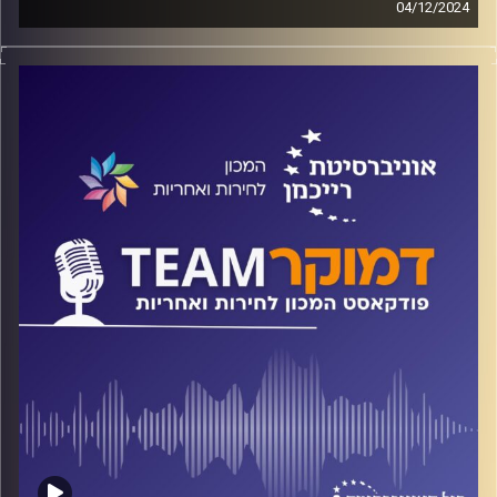
04/12/2024
פודקאסט המכון לחירות ואחריות באוניברסיטת רייכמן
על התמיכה בממשלה בעיתות משבר בכלל, ובזמן מלחמה
בפרט, כיצד השפיעה ההפיכה המשטרית והמחאות נגדה לפני
המלחמה, על התמיכה בממשלה אחרי טבח השבעה באוקטובר
והמלחמה? כיצד משפיע אופי השיח בפוליטיקה הישראלית על
אופי המחאה והרכב המשתתפים בה? על כל אלה ועוד ישוחח
ד"ר חיים וייצמן עם פרופ' יובל פיינשטיין
קרדיט תמונות:
המכון לחירות ואחריות