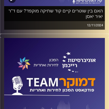
האם בין שוטרים קיים קוד שתיקה מוקפד? עם ד"ר
יאיר יאסן
12/11/2024
פודקאסט המכון לחירות ואחריות באוניברסיטת רייכמן
האם המשטרה היא כלי בידי הממשלה להעדפת קבוצות
אוכלוסיה מסוימות על חשבון קבוצות אחרות? מה הקשר בין
התנהלות המשטרה להיררכיה של אזרחויות? והאם המשטרה
בכלל רוצה להלחם בפשיעה בחברה הערבית?
על כל אלה ועוד ישוחח ד"ר חיים וייצמן עם ד"ר יאיר יאסן
קרדיט תמונות:
המכון לחירות ואחריות