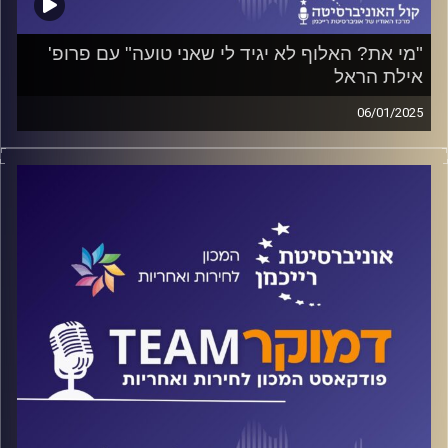
"מי את? האלוף לא יגיד לי שאני טועה" עם פרופ'
אילת הראל
06/01/2025
פודקאסט המכון לחירות ואחריות באוניברסיטת רייכמן
על מה שראו התצפיתניות במוצבים הקדמיים, מדוע התראותיהן
לא הובילו לשינוי מדיניות לפני ה-7 באוקטובר? ועל פמיניזם,
שובניזם וצבא. חומר לוועדת חקירה ממלכתית כשתקום,
והכרחי שתקום.
קישור לדו"ח תיעוד חיילות בחמ"לים קדמיים בגזרת עזה
בעקבות אירועי 7 באוקטובר 2023 –
https://bit.ly/4eonCZn
קרדיט תמונות:
המכון לחירות ואחריות