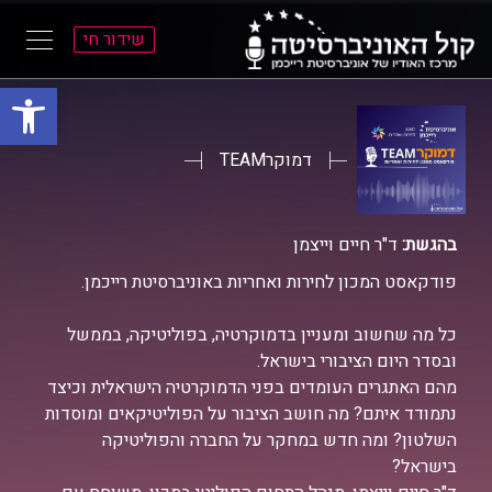
שידור חי
פתח סרגל
ל
ל
תוכן
תפריט
ראשי
ראשי
דמוקרTEAM
בהגשת:
ד"ר חיים וייצמן
פודקאסט המכון לחירות ואחריות באוניברסיטת רייכמן.
כל מה שחשוב ומעניין בדמוקרטיה, בפוליטיקה, בממשל
ובסדר היום הציבורי בישראל.
מהם האתגרים העומדים בפני הדמוקרטיה הישראלית וכיצד
נתמודד איתם? מה חושב הציבור על הפוליטיקאים ומוסדות
השלטון? ומה חדש במחקר על החברה והפוליטיקה
בישראל?