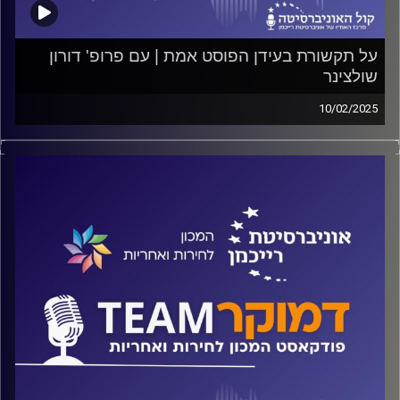
על תקשורת בעידן הפוסט אמת | עם פרופ' דורון
שולצינר
10/02/2025
פודקאסט המכון לחירות ואחריות באוניברסיטת רייכמן
האם התקשורת אובייקטיבית והאם היא אמורה להיות? מהי
מעורבות עיתונאית? מה מניע את העיתונאים והאם גם הם
רוצים להיות "סלבריטיז"? על כל אלה ועוד ישוחח ד"ר חיים
וייצמן עם פרופ' דורון שולצינר
קרדיט תמונות:
המכון לחירות ואחריות