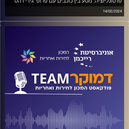
פרסונליזציה: מסע בין כוכבים עם פרופ' גידי רהט
14/02/2024
פודקאסט המכון לחירות ואחריות באוניברסיטת רייכמן על
פוליטיקה של אישים ועל אחריות אישית של מנהיגים, מה
עושה הפרסונליזציה לדמוקרטיה הליברלית בכלל ולדמוקרטיה
הישראלית בפרט ומה יקרה לליכוד אחרי עידן נתניהו?
על אלה ועוד משוחח ד"ר חיים וייצמן עם פרופ' גידי רהט
קרדיט תמונות:
המכון לחירות ואחריות