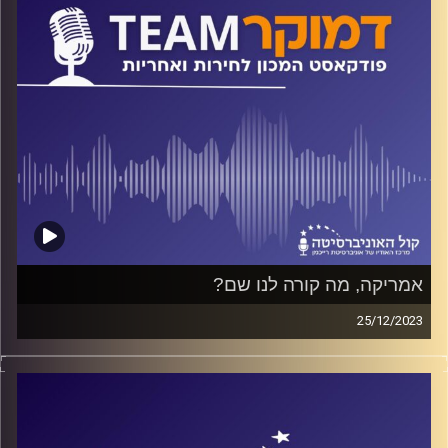
אמריקה, מה קורה לנו שם?
25/12/2023
פודקאסט המכון לחירות ואחריות באוניברסיטת רייכמן
ד"ר חיים וייצמן משוחח עם פרופ' קן גולדסטין, אחד המומחים
האמריקאים המובילים לקמפיינים פוליטיים ועיצוב דעת קהל,
על התערערות מעמדה של ישראל בארצות הברית בכלל ובקרב