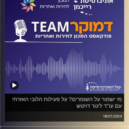
על אלה ועוד משוחח ד"ר חיים וייצמן עם ד"ר אסף שפירא
מהמכון הישראלי לדמוקרטיה
קרדיט תמונות:
המכון לחירות ואחריות
מי ישמור על השומרים? על פעילות הלובי האזרחי
עם עו"ד לינור דויטש
18/01/2024
פודקאסט המכון לחירות ואחריות באוניברסיטת רייכמן