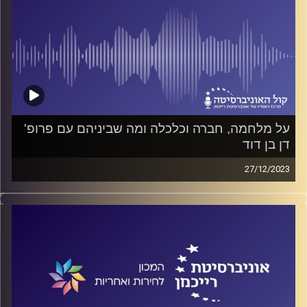
על מלחמה, חברה וכלכלה ומה שביניהם עם פרופ'
דן בן דוד
27/12/2023
פודקאסט המכון לחירות ואחריות באוניברסיטת רייכמן
ד"ר חיים וייצמן משוחח עם פרופ' דן בן דוד על השפעת
החינוך והדמוגרפיה על מצבנו הכלכלי, על עתידנו ועל יכולתנו
להתקיים כמדינה מפותחת, והכל בעיצומה של המלחמה
קרדיט תמונות:
המכון לחירות ואחריות