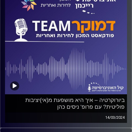
עם פרופ' רענן סוליציאנו-קינן
קרדיט תמונות:
המכון לחירות ואחריות
ביורוקרטיה – איך היא מושפעת מ(אי)יציבות
פוליטית? עם פרופ' ניסים כהן
14/03/2024
פודקאסט המכון לחירות ואחריות באוניברסיטת רייכמן