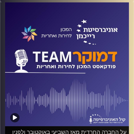
על מאבק אזרחי ועל ייצוג האינטרסים של הרוב הדומם מול
התאגידים הגדולים אצל פוליטיקאים ומקבלי החלטות, על
הצלחות ועל אתגרים, ומה מצופה מאיתנו האזרחים? על אלה
ועוד משוחח ד"ר חיים וייצמן עם עו"ד לינור דויטש, מנכ"לית
לובי 99
קרדיט תמונות:
המכון לחירות ואחריות
על החברה החרדית מאז השביעי באוקטובר ולפניו