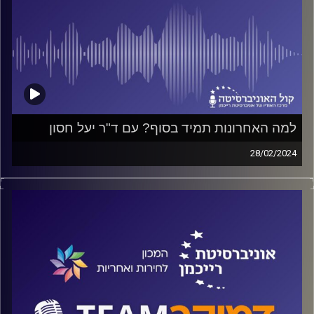
למה האחרונות תמיד בסוף? עם ד"ר יעל חסון
28/02/2024
פודקאסט המכון לחירות ואחריות באוניברסיטת רייכמן
על תקציב המדינה והשלכותיו על החברה ועל הנשים בישראל,
על העדרן של נשים משולחן מקבלי ההחלטות ואיך מושפע
מכך התקציב
וגם מה תהא השפעת העלאת המע"מ על הנשים דווקא.