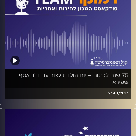
75 שנה לכנסת – יום הולדת עצוב עם ד"ר אסף
שפירא
24/01/2024
פודקאסט המכון לחירות ואחריות באוניברסיטת רייכמן
הכנסת ותפקודה בשגרה ובחירום; האם יש לנו אמון בכנסת?
האם הכנסת שלנו גדולה מספיק? מה עושה לנו "החוק
הנורווגי"? למה יש לנו כל-כך הרבה הצעות חוק פרטיות ומה
יוצא מהן?