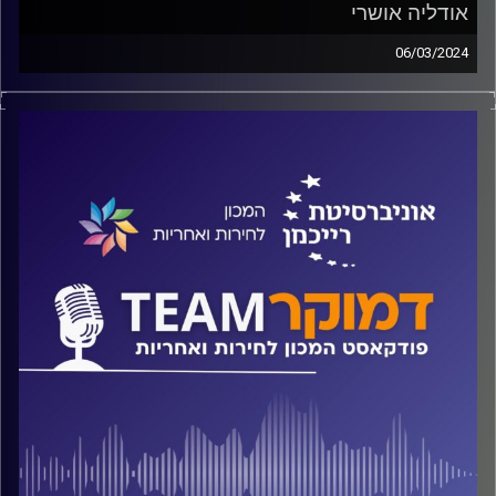
אודליה אושרי
06/03/2024
פודקאסט המכון לחירות ואחריות באוניברסיטת רייכמן
על נשים בפוליטיקה, מה מייחד חברות כנסת מחברי כנסת, מתי
ח"כיות פועלות למען המגדר ומתי לא, במה שונות הבוחרות
מהבוחרים ומהו "פער מגדרי מודרני"? על כל אלה ועוד משוחח
ד"ר חיים וייצמן עם ד"ר אודליה אושרי
קרדיט תמונות:
המכון לחירות ואחריות