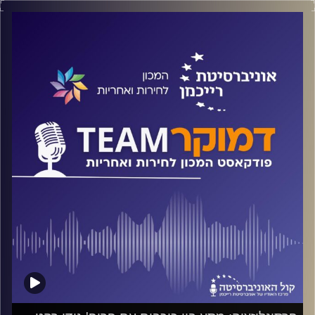
על חלוקת הסמכויות בין השלטון המרכזי לרשות המקומית, על
תפקידן ותפקודן של הרשויות המקומיות בשגרה ובזמן משבר
ועל הרשויות המקומיות כמקדמות פלורליזם דתי. על אלה ועוד
משוחח ד"ר חיים וייצמן עם ד"ר ניוה גולן-נדיר
קרדיט תמונות:
המכון לחירות ואחריות