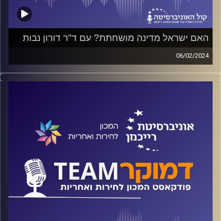
האם ישראל מדינה מושחתת? עם ד"ר דורון נבות
06/02/2024
פודקאסט המכון לחירות ואחריות באוניברסיטת רייכמן
על שחיתות שלטונית, שחיתות אישית ושחיתות מפלגתית; כיצד
השפיעה השחיתות על אירועי ה-7 באוקטובר? האם יישובי
העוטף הופקרו מסיבות פוליטיות, איך קרסה המדינה ביום
המחרת, ומה כל אלה אומרים לגבי עתיד המדינה שלנו? על אלה
ועוד משוחח ד"ר חיים וייצמן עם ד"ר דורון נבות חוקר שחיתות
פוליטית
קרדיט תמונות:
המכון לחירות ואחריות