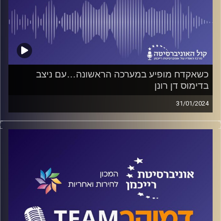
כשאקדח מופיע במערכה הראשונה…עם ניצב
בדימוס דן רונן
31/01/2024
פודקאסט המכון לחירות ואחריות באוניברסיטת רייכמן
על הסכנות ועל היתרונות שבהחזקת נשק פרטי במדינת ישראל
ועל המדיניות שאפשרה אישור עשרות אלפי בקשות לרישיון
לנשק בהליך מזורז. האם היינו נראים היום אחרת לו היו נשקים
בידי האזרחים בעוטף ב-7 באוקטובר? על אלה ועוד משוחח
ד"ר חיים וייצמן עם ניצב בדימוס דן רונן, יו"ר ועדת רונן לבדיקת
הליך קבלת רישיון לכלי יריה.
קרדיט תמונות:
המכון לחירות ואחריות