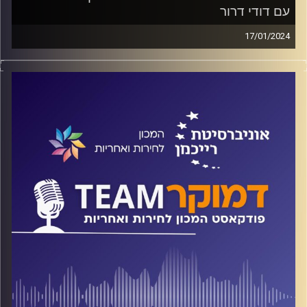
עם דודי דרור
17/01/2024
פודקאסט המכון לחירות ואחריות באוניברסיטת רייכמן
האם החרדים רואים עצמם מיעוט מקופח? מה הסיבה לנאמנות
החרדים לנתניהו? על אלה וגם על לימודי הליבה ומעמד הנשים
בחברה החרדית משוחח ד"ר חיים וייצמן עם דודי דרור, סוקר
החברה החרדית ומנכ"ל אסקריא
קרדיט תמונות:
המכון לחירות ואחריות