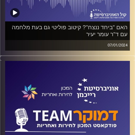
האם "ביחד ננצח"? קיטוב פוליטי גם בעת מלחמה
עם ד"ר עומר יעיר
07/01/2024
פודקאסט המכון לחירות ואחריות באוניברסיטת רייכמן
ד"ר חיים וייצמן משוחח עם ד"ר עומר יעיר על היקף ועומק
הקיטוב הפוליטי והקיטוב הרגשי בישראל, מה היה מצבנו לפני
ה-7 באוקטובר ומה מצבנו היום, ואיך כל זה משפיע על
הדמוקרטיה הישראלית?
קרדיט תמונות:
המכון לחירות ואחריות