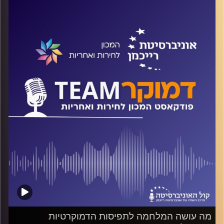
חודשיים וחצי מפרוץ המלחמה, יותר ויותר נחשפת השותפות
והמעורבות של העדה הדרוזית בהגנה על המדינה, תוך שהיא
משלמת מחיר דמים כבד ביותר. עם זאת, לעדה הדרוזית בעיות
קשות שהמדינה לא השכילה עד כה להתמודד עמן ולהציע
פתרונות שיתנו מענה ראוי לצרכים של בני העדה ובעיקר
הצעירים שבהם.
ד"ר חיים וייצמן משוחח עם רפיק חלבי, ראש המועצה
המקומית דלית אל-כרמל על הסתירה בין הנאמנות לבין תחושות
הקיפוח הקשות, והאם על כל העוולות תכסה המלחמה?
קרדיט תמונות:
המכון לחירות ואחריות
מה עושה המלחמה לתפיסות הדמוקרטיות