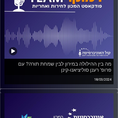
מה בין ההילולה במירון לבין שמחת תורה? עם
פרופ' רענן סוליציאנו-קינן
18/03/2024
פודקאסט המכון לחירות ואחריות באוניברסיטת רייכמן
על ועדות חקירה, על הפוליטיקה של ועדות חקירה, מתי
מקימים אותן? למי הן מועילות? למה לוקח להן כל-כך הרבה
זמן לקבל החלטה? על כל אלה ועוד משוחח ד"ר חיים וייצמן