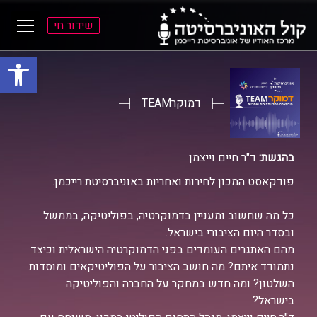
שידור חי
פתח סרגל
ל
ל
תוכן
תפריט
ראשי
ראשי
דמוקרTEAM
בהגשת:
ד"ר חיים וייצמן
פודקאסט המכון לחירות ואחריות באוניברסיטת רייכמן.
כל מה שחשוב ומעניין בדמוקרטיה, בפוליטיקה, בממשל
ובסדר היום הציבורי בישראל.
מהם האתגרים העומדים בפני הדמוקרטיה הישראלית וכיצד
נתמודד איתם? מה חושב הציבור על הפוליטיקאים ומוסדות
השלטון? ומה חדש במחקר על החברה והפוליטיקה
בישראל?