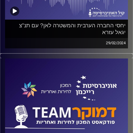
יחסי החברה הערבית והמשטרה לאן? עם תנ"צ
יגאל עזרא
29/02/2024
פודקאסט המכון לחירות ואחריות באוניברסיטת רייכמן
על שיטור במגזר הערבי, על המלחמה בפשע והנשק הלא חוקי,
ואיך מתמודדים עם חברה מדממת בתנאים נפיצים בעת שגרה
ועל אחת כמה וכמה במצב מלחמה. על כל אלה ועוד משוחח
ד"ר חיים וייצמן עם תנ"צ יגאל עזרא, סגן ראש אגף סייף
במשטרה
קרדיט תמונות:
המכון לחירות ואחריות