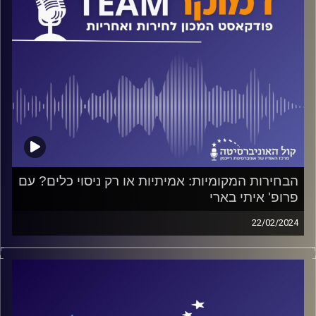
על כל אלה ועוד משוחח ד"ר חיים וייצמן עם ד"ר יעל חסון
קרדיט תמונות:
המכון לחירות ואחריות
הבחירות המקומיות: אמיתיות או רק ניסוי כלים? עם
פרופ' איתי בארי
22/02/2024
פודקאסט המכון לחירות ואחריות באוניברסיטת רייכמן
על הבחירות המקומיות, על מעמדן של הרשויות המקומיות מול
השלטון המרכזי מצד אחד ומול האזרחים מצד שני, על פערים
בין האחריות המוטלת על הרשויות המקומיות לבין הכוח
והסמכות שלהן וגם על רצון התושבים. על אלה ועוד משוחח