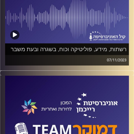
רשתות, מידע, פוליטיקה וכוח, בשגרה ובעת משבר
07/11/2023
פודקאסט המכון לחירות ואחריות באוניברסיטת רייכמן.
חודש למתקפת החמאס ב-7 באוקטובר, קריסת מערכות
השלטון. מה כוחה של הרשת במלחמה הזו? מה חלקם של
ארגוני המחאה? מה יקרה ביום שאחרי? על כל אלה ועל
מעברים מאקדמיה למחאה וממחאה לחברה אזרחית, ישוחח ד"ר
חיים וייצמן עם פרופ' קרין נהון חוקרת בעלת שם, ראשת
חטיבת דאטה, ממשל ודמוקרטיה בבית ספר לאודר לממשל,
דיפלומטיה ואסטרטגיה וממנהיגות המחאה.