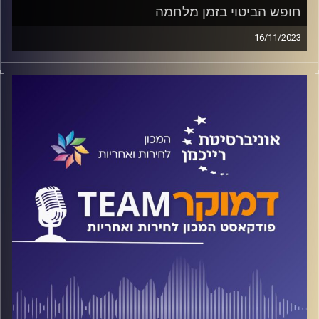
חופש הביטוי בזמן מלחמה
16/11/2023
פודקאסט המכון לחירות ואחריות באוניברסיטת רייכמן.
חופש הביטוי הוא זכות יסודית ומרכזית בדמוקרטיה, אך ברור כי
בעת מלחמה ניתן להגביל זכות זו. היכן עובר הגבול בין הבעת
דעה או מחאה לגיטימית לבין פגיעה בביטחון הלאומי? האם
ראוי לאפשר קריאות לפיטורי ראש הממשלה, הפגנות הזדהות
עם תושבי עזה או אפילו דברי שבח לחמאס?
בשיחה עם ד"ר חיים וייצמן, פרופ' אסיף אפרת ופרופ' אדם
שנער בוחנים היכן הדין הקיים ופרקליטות המדינה מציבים את
גבולות חופש הביטוי – ומה חושב הציבור הישראלי בשאלה זו.
קרדיט תמונות:
המכון לחירות ואחריות