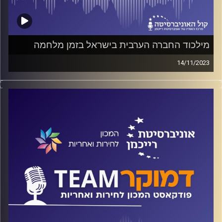
מילכוד החברה הערבית בישראל בזמן מלחמה
14/11/2023
פודקאסט המכון לחירות ואחריות באוניברסיטת רייכמן.
ארבעים ימים לתחילת המלחמה, החברה הערבית במילכוד.
מצד אחד הם חוששים שהיהודים רואים בהם גיס חמישי,
מצד שני הם חוששים שמא הערבים רואים בהם משתפי
פעולה. איך, אם בכלל, יוצאים מהמלכוד?
ד"ר חיים וייצמן משוחח עם מוחמד דראושה על מצבה של
החברה הערבית בישראל. מה מותר לערבים בישראל לומר
ומה אסור, והאם אותם הכללים שחלים על הערבים חלים גם
על היהודים?
קרדיט תמונות:
המכון לחירות ואחריות