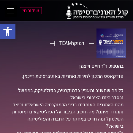
שידור חי
פתח סרגל
ל
ל
תוכן
תפריט
ראשי
ראשי
דמוקרTEAM
בהגשת:
ד"ר חיים וייצמן
פודקאסט המכון לחירות ואחריות באוניברסיטת רייכמן.
כל מה שחשוב ומעניין בדמוקרטיה, בפוליטיקה, בממשל
ובסדר היום הציבורי בישראל.
מהם האתגרים העומדים בפני הדמוקרטיה הישראלית וכיצד
נתמודד איתם? מה חושב הציבור על הפוליטיקאים ומוסדות
השלטון? ומה חדש במחקר על החברה והפוליטיקה
בישראל?