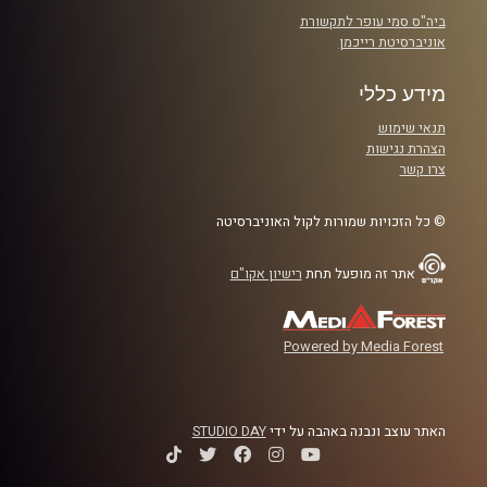
חיים וייצמן עם פרופ' משה מאור, מומחה בעל שם עולמי
ביה"ס סמי עופר לתקשורת
במדיניות ומנהל ציבורי, ומי שייסד ופיתח את תחום החקר
אוניברסיטת רייכמן
העוסק בתופעת המדיניות הבלתי מידתית ומושגים נלווים.
מידע כללי
קרדיט תמונות:
המכון לחירות ואחריות
תנאי שימוש
הצהרת נגישות
צרו קשר
© כל הזכויות שמורות לקול האוניברסיטה
אתר זה מופעל תחת
רישיון אקו"ם
Powered by Media Forest
האתר עוצב ונבנה באהבה על ידי
STUDIO DAY