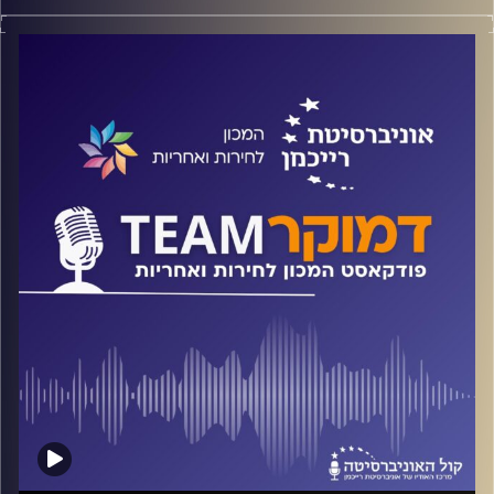
פודקאסט המכון לחירות ואחריות באוניברסיטת רייכמן.
הממשלה: כיצד היא תפקדה ערב פרוץ המשבר וכיצד היא
מתפקדת מאז ה- 7 באוקטובר? האם ניתן להשוות את תפקוד
הממשלה היום לתפקוד הממשלה והשרים בזמן משבר
הקורונה? מהן האינדיקציות לתפקוד הממשלה? האם באמת
אחריות משותפת?
על כל אלה וגם על תפקיד החברה האזרחית ישוחח ד"ר חיים
וייצמן עם ד"ר אילנה שפייזמן, המחלקה למדעי המדינה
באוניברסיטת בר אילן.
קרדיט תמונות:
המכון לחירות ואחריות