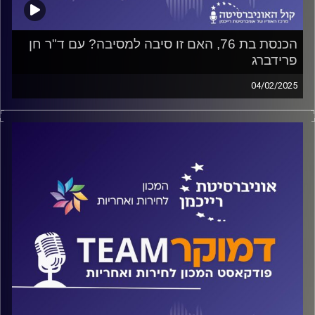
הכנסת בת 76, האם זו סיבה למסיבה? עם ד"ר חן
פרידברג
04/02/2025
פודקאסט המכון לחירות ואחריות באוניברסיטת רייכמן
על חולשתה של הכנסת, על הגורמים לכך ועל הדרכים לחיזוק
מעמדה, על שיפור עבודת הוועדות ועל שימועים פרלמנטריים,
על החוק הנורווגי והאם יש צורך להגדיל את הכנסת ל-180
ח"כים, על כל אלה ועוד ישוחח ד"ר חיים וייצמן עם ד"ר חן
פרידברג
קרדיט תמונות:
המכון לחירות ואחריות