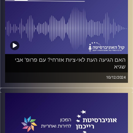
האם הגיעה העת לאי-ציות אזרחי? עם פרופ' אבי
שגיא
10/12/2024
פודקאסט המכון לחירות ואחריות באוניברסיטת רייכמן
על אי-ציות אזרחי, על מקומה של המדינה היהודית-דמוקרטית
בהגנה על זכויות הפרט ועל השאלה עד כמה צה"ל פועל על-פי
הקוד האתי "רוח צה"ל". על כל אלה ועוד ישוחח ד"ר חיים וייצמן
עם פרופ' אבי שגיא.