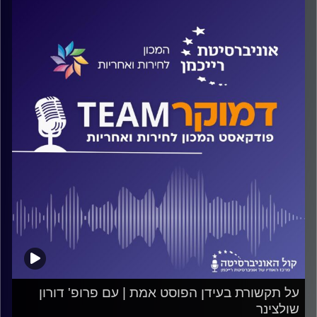
על "פסטיבל אחינו הדרוזים", מתי הוא פורץ וכמה מהר הוא
מסתיים, על שילוב, השכלה ותעסוקה של צעירי ובעיקר צעירות
העדה, על דפוסי ההצבעה ומדוע (לעזאזל) הדרוזים ממשיכים
להצביע למפלגות שיזמו את חוק הלאום? על כל אלה ועוד
ישוחח ד"ר חיים וייצמן עם ד"ר סלים בריק
קרדיט תמונות:
המכון לחירות ואחריות
על תקשורת בעידן הפוסט אמת | עם פרופ' דורון
שולצינר