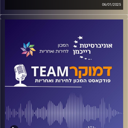
06/01/2025
פודקאסט המכון לחירות ואחריות באוניברסיטת רייכמן
על מה שראו התצפיתניות במוצבים הקדמיים, מדוע התראותיהן
לא הובילו לשינוי מדיניות לפני ה-7 באוקטובר? ועל פמיניזם,
שובניזם וצבא. חומר לוועדת חקירה ממלכתית כשתקום,
והכרחי שתקום.
קישור לדו"ח תיעוד חיילות בחמ"לים קדמיים בגזרת עזה
בעקבות אירועי 7 באוקטובר 2023 –
https://bit.ly/4eonCZn
קרדיט תמונות:
המכון לחירות ואחריות