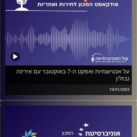
על אנטישמיות ואפקט ה-7 באוקטובר עם אירינה
נבזלין
19/01/2025
פודקאסט המכון לחירות ואחריות באוניברסיטת רייכמן
על משמעות הקשר בין ישראל לעם היהודי בתפוצות, על
התגברות האנטישמיות בעולם אחרי ה-7 באוקטובר ועל ההבדל
שבין אנטישמיות לביקורת לגיטימית, על כל אלה ועוד ישוחח
ד"ר חיים וייצמן עם אירינה נבזלין נשיאת קרן נדב