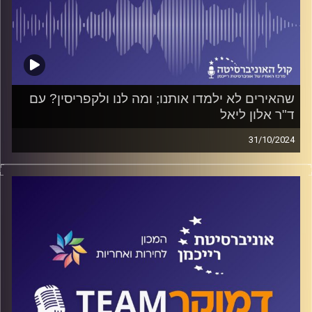
שהאירים לא ילמדו אותנו; ומה לנו ולקפריסין? עם
ד"ר אלון ליאל
31/10/2024
מה ניתן ללמוד, אם בכלל, ממדינות אחרות על הקונפליקט
שלנו עם הפלסטינים? והאם נוכל להקיש ממה שקרה
בקפריסין, באירלנד ובדרום אפריקה על אפשרויות לפתרון
הסכסוך אצלנו? על כל אלה ועוד ישוחח ד"ר חיים וייצמן עם
ד"ר אלון ליאל
קרדיט תמונות:
המכון לחירות ואחריות