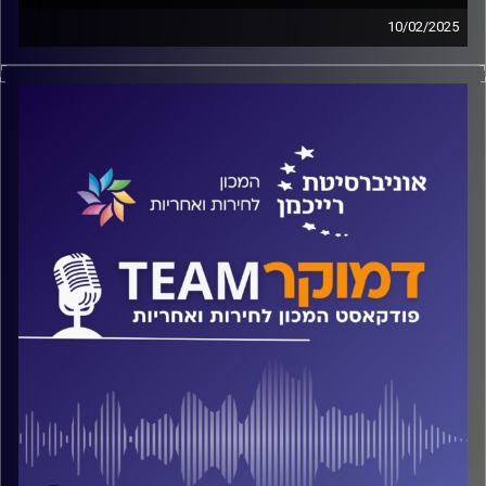
10/02/2025
פודקאסט המכון לחירות ואחריות באוניברסיטת רייכמן
האם התקשורת אובייקטיבית והאם היא אמורה להיות? מהי
מעורבות עיתונאית? מה מניע את העיתונאים והאם גם הם
רוצים להיות "סלבריטיז"? על כל אלה ועוד ישוחח ד"ר חיים
וייצמן עם פרופ' דורון שולצינר
קרדיט תמונות:
המכון לחירות ואחריות