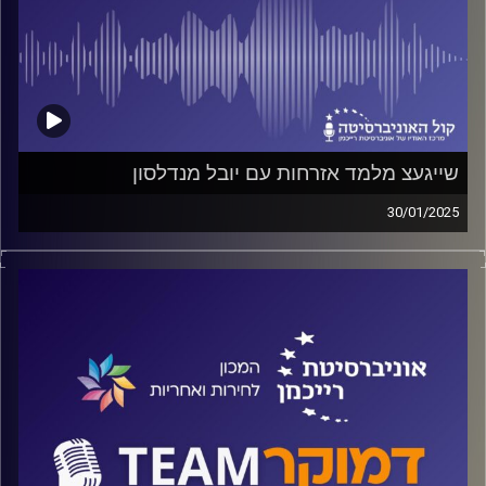
שייגעצ מלמד אזרחות עם יובל מנדלסון
30/01/2025
פודקאסט המכון לחירות ואחריות באוניברסיטת רייכמן
על מוזיקה ואזרחות, על חינוך פוליטי מחוץ לקופסא ועל דעתו
של מנדלסון על בחינת הבגרות באזרחות, על כל אלה ועוד
ישוחחו ליטל מלמד ושוהם ויצמן עם המורה המוזיקאי יובל
מנדלסון בפודקאסט דמוקרTEAM של המכון לחירות ואחריות
קרדיט תמונות:
המכון לחירות ואחריות