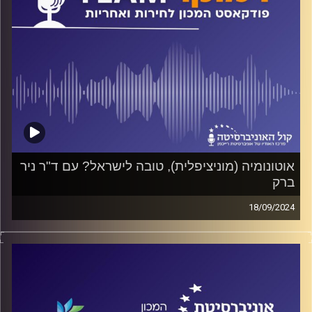
אוטונומיה (מוניציפלית), טובה לישראל? עם ד"ר ניר
ברק
18/09/2024
פודקאסט המכון לחירות ואחריות באוניברסיטת רייכמן
אילו סוגי אוטונומיה מוניציפלית קיימים? מהם היתרונות ומהם
החסרונות? ומתי נוצר קונפליקט בין השלטון המקומי לשלטון
המרכזי? על כל אלה ועוד ישוחח ד"ר חיים וייצמן עם ד"ר ניר
ברק