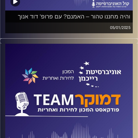
והיה מחננו טהור – האמנם? עם פרופ' דוד אנוך
05/01/2025
פודקאסט המכון לחירות ואחריות באוניברסיטת רייכמן
על שאלות של מוסר במלחמה, על תגובה פרופורציונלית ומה
בין עבירות על החוק שתוקפות את הדמוקרטיה לאלו שבאות
להגן עליה?
על כל אלה ועוד ישוחח ד"ר חיים וייצמן עם פרופ' דוד אנוך.
קרדיט תמונות:
המכון לחירות ואחריות