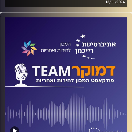
13/11/2024
פודקאסט המכון לחירות ואחריות באוניברסיטת רייכמן
על התהליכים שהאיצו את הקיצוניות והגזענות בחברה
הישראלית, על המנגנונים שעשויים להשפיע על תהליכי שינוי
של נורמות חברתיות, סובלנות ושוויון בישראל והאם יש תקווה
לריפוי?
על כל אלה ועוד ישוחח ד"ר חיים וייצמן עם פרופ' עירן הלפרין.
קרדיט תמונות:
המכון לחירות ואחריות