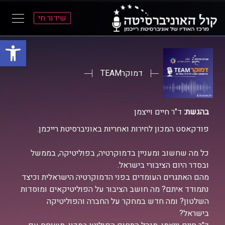
שידור חי
פתח סרגל
ל
ל
תוכן
תפריט
ראשי
ראשי
דמוקרTEAM
בהגשת:
ד"ר חיים וייצמן
פודקאסט המכון לחירות ואחריות באוניברסיטת רייכמן.
כל מה שחשוב ומעניין בדמוקרטיה, בפוליטיקה, בממשל
ובסדר היום הציבורי בישראל.
מהם האתגרים העומדים בפני הדמוקרטיה הישראלית וכיצד
נתמודד איתם? מה חושב הציבור על הפוליטיקאים ומוסדות
השלטון? ומה חדש במחקר על החברה והפוליטיקה
בישראל?