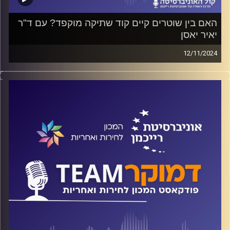
האם בין שוטרים קיים קוד שתיקה מוקפד? עם ד"ר
יאיר יאסן
12/11/2024
פודקאסט המכון לחירות ואחריות באוניברסיטת רייכמן
האם המשטרה היא כלי בידי הממשלה להעדפת קבוצות
אוכלוסיה מסוימות על חשבון קבוצות אחרות? מה הקשר בין
התנהלות המשטרה להיררכיה של אזרחויות? והאם המשטרה
בכלל רוצה להלחם בפשיעה בחברה הערבית?
על כל אלה ועוד ישוחח ד"ר חיים וייצמן עם ד"ר יאיר יאסן
קרדיט תמונות:
המכון לחירות ואחריות