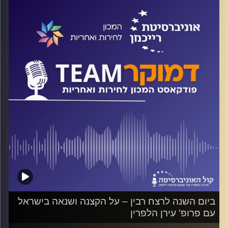
בפרט, כיצד השפיעה ההפיכה המשטרית והמחאות נגדה לפני
המלחמה, על התמיכה בממשלה אחרי טבח השבעה באוקטובר
והמלחמה? כיצד משפיע אופי השיח בפוליטיקה הישראלית על
אופי המחאה והרכב המשתתפים בה? על כל אלה ועוד ישוחח
ד"ר חיים וייצמן עם פרופ' יובל פיינשטיין
קרדיט תמונות:
המכון לחירות ואחריות
ביום השנה לרצח רבין – על הקצנה ושנאה בישראל
עם פרופ' עירן הלפרין