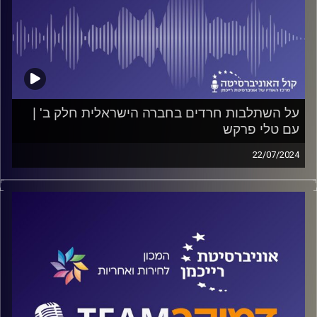
על השתלבות חרדים בחברה הישראלית חלק ב' |
עם טלי פרקש
22/07/2024
פודקאסט המכון לחירות ואחריות באוניברסיטת רייכמן
האם אירועי השבעה באוקטובר ומאז, יכניסו את המגזר החרדי
לחברה הישראלית? ומה הטעות שעושה המדינה בהתיחסותה
לחברה החרדית? על כל אלה ועוד ישוחח ד"ר חיים וייצמן עם
טלי פרקש