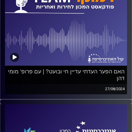
האם הפער העדתי עדיין חי ובועט? | עם פרופ' מומי
דהן
27/08/2024
פודקאסט המכון לחירות ואחריות באוניברסיטת רייכמן
מה משפיע יותר על אופן ההצבעה של האנשים, המוצא העדתי
או מעמד חברתי-כלכלי? היכן ממוקמות יותר תחנות הימורים
של הפיס והטוטו ומדוע? ומה הפתרון הנכון למבנה הממשל
בישראל? על כל אלה ועוד ישוחח ד"ר חיים וייצמן עם פרופ'