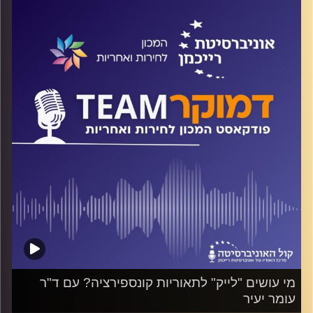
בין קיטוב אידיאולוגי לקיטוב רגשי? והאם תמיד קיטוב הוא
רע? על כל אלה ועוד משוחח ד"ר חיים וייצמן עם פרופ' נעם
גדרון
קרדיט תמונות:
המכון לחירות ואחריות
מי עושים "לייק" לתאוריות קונספירציה? עם ד"ר
עומר יעיר