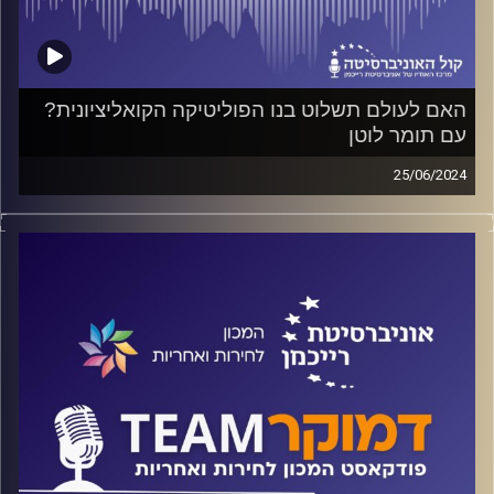
האם לעולם תשלוט בנו הפוליטיקה הקואליציונית?
עם תומר לוטן
25/06/2024
פודקאסט המכון לחירות ואחריות באוניברסיטת רייכמן
על גודל הממשלה הרצוי למדינת ישראל, על היכולת להגיע לכך,
אילו משרדי ממשלה צריך לבטל ואילו משרדים יש להקים
במקומם, והאם כל זה אפשרי בצורת המשטר שלנו? על כל
אלה ועוד ישוחח ד"ר חיים וייצמן עם תומר לוטן, לשעבר מנכ"ל
המשרד לביטחון פנים
קרדיט תמונות:
המכון לחירות ואחריות