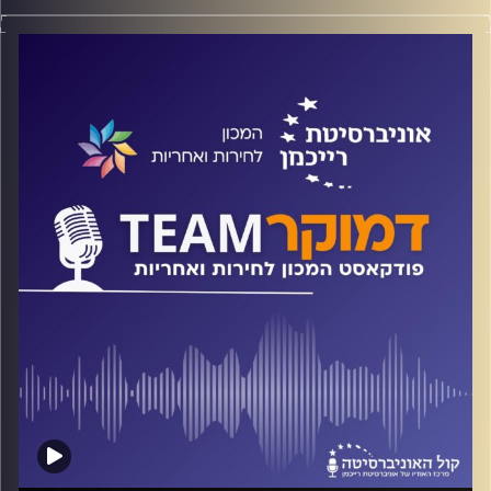
פודקאסט המכון לחירות ואחריות באוניברסיטת רייכמן
על החיים בעיר מעורבת, על המחיצות הקיימות, על הפוליטיקה
שמשפיעה על המתרחש בירושלים ועל הנסיונות של החברה
האזרחית להתגבר על המתחים הלאומיים. ומה חלקה של תיירות
הפנים בכל אלה? על כל אלה ועוד, ולקראת יום ירושלים,
משוחח ד"ר חיים וייצמן עם ד"ר מריק שטרן, גיאוגרף
עירוני-פוליטי, עמית מחקר במכון ון ליר ומרצה בכיר בבית הספר
לאדריכלות בנגב, מכללת סמי שמעון.
קרדיט תמונות:
המכון לחירות ואחריות