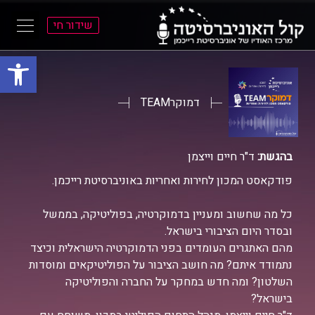
שידור חי
פתח סרגל
ל
ל
תוכן
תפריט
ראשי
ראשי
דמוקרTEAM
בהגשת:
ד"ר חיים וייצמן
פודקאסט המכון לחירות ואחריות באוניברסיטת רייכמן.
כל מה שחשוב ומעניין בדמוקרטיה, בפוליטיקה, בממשל
ובסדר היום הציבורי בישראל.
מהם האתגרים העומדים בפני הדמוקרטיה הישראלית וכיצד
נתמודד איתם? מה חושב הציבור על הפוליטיקאים ומוסדות
השלטון? ומה חדש במחקר על החברה והפוליטיקה
בישראל?