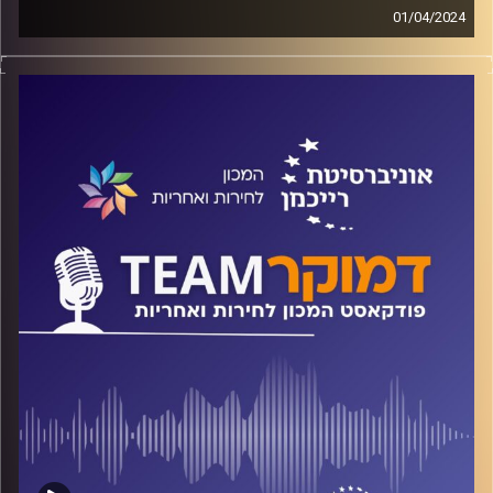
01/04/2024
פודקאסט המכון לחירות ואחריות באוניברסיטת רייכמן
"בגידה מבפנים"? "מפגשים עם חייזרים?" "מי באמת רצח את
קנדי?" על קונספירציות ועל תיאוריות קונספירציה, על
ההבדלים ביניהן, מי מעלה אותן, מתי ואיך? מי מרוויח ומי מפסיד
מהן? האם מי שמאמין בתיאורית קונספירציה אחת יאמין גם
באחרות? על כל אלה ועוד משוחח ד"ר חיים וייצמן עם ד"ר
עומר יעיר
קרדיט תמונות:
המכון לחירות ואחריות