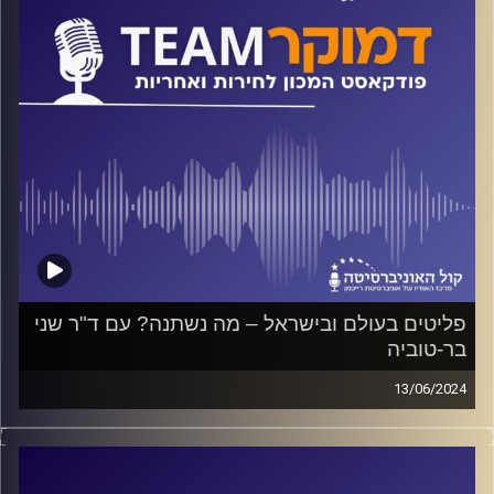
פליטים בעולם ובישראל – מה נשתנה? עם ד"ר שני
בר-טוביה
13/06/2024
פודקאסט המכון לחירות ואחריות באוניברסיטת רייכמן
האם גל הפליטים העולמי הוא הגדול ביותר בהיסטוריה
המודרנית? כיצד מתייחסת ישראל למבקשי מקלט? עד כמה