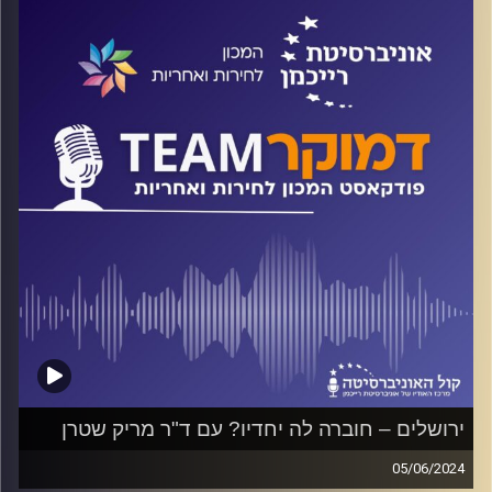
היא עומדת בתנאי אמנת הפליטים עליה היא חתומה? עד כמה
היא ממלאת את חוקיה שלה לגבי הפליטים? על כל אלה ועוד
ולקראת יום הפליטים הבינלאומי ישוחח ד"ר חיים וייצמן עם
ד"ר שני בר-טוביה, מקדמת מדיניות בפורום ארגוני הפליטים
קרדיט תמונות:
המכון לחירות ואחריות
ירושלים – חוברה לה יחדיו? עם ד"ר מריק שטרן
05/06/2024