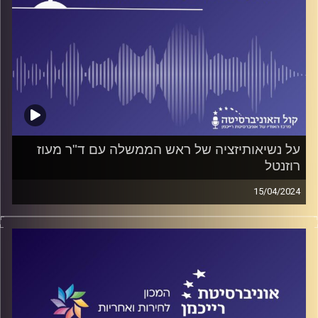
על נשיאותיזציה של ראש הממשלה עם ד"ר מעוז
רוזנטל
15/04/2024
פודקאסט המכון לחירות ואחריות באוניברסיטת רייכמן
על ראשי ממשלה, על הכוח ועל מגבלותיו, על הדרכים לחלוק
בכוח במשטר קואליציוני, ולמה נתניהו אינו ממנה ממלא-מקום
אבל נכנע לדרישות האחרות של שותפיו הקואליציוניים? על כל
אלה ועוד משוחח ד"ר חיים וייצמן עם ד"ר מעוז רוזנטל.
קרדיט תמונות:
המכון לחירות ואחריות