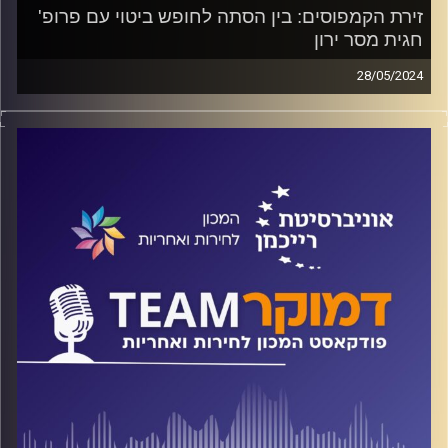
זירת הקמפוסים: בין הסתה לחופש ביטוי עם פרופ'
חגית מסר ירון
28/05/2024
פודקאסט המכון לחירות ואחריות באוניברסיטת רייכמן
על המתרחש בקמפוסים בישראל ובעולם, מה בין הסתה
לחופש ביטוי? מה בעת רגיעה ומה בזמן מלחמה? מה מייחד את
חופש הביטוי באקדמיה? והאם גבולות חופש הביטוי של
הסטודנטים שונים מאלו של הסגל האקדמי? על כל אלה ועוד
משוחח ד"ר חיים וייצמן עם פרופ' (אמריטה) חגית מסר ירון יו"ר
ארגון בשער – אקדמיה למען החברה בישראל
קרדיט תמונות:
המכון לחירות ואחריות