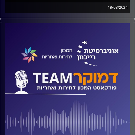
18/08/2024
פודקאסט המכון לחירות ואחריות באוניברסיטת רייכמן
האם הפוליטיזציה חדרה לצה"ל ומהן ההשלכות? מה לא מבינים
בצבא בהתנהלות מול המגזר הדתי-לאומי והאם באמת כדאי
להחיל גיוס חובה על החרדים? על כל אלה ועוד ישוחח ד"ר
חיים וייצמן עם פרופ' יגיל לוי
קרדיט תמונות:
המכון לחירות ואחריות