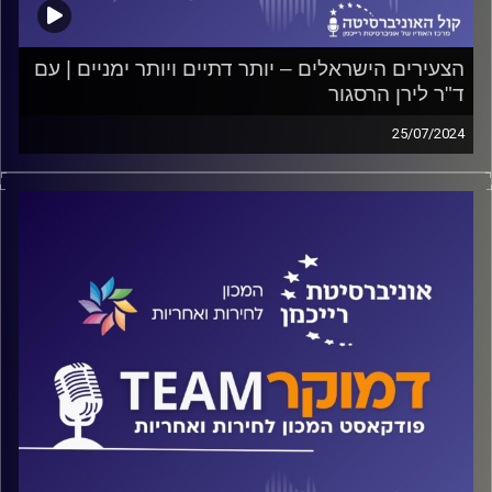
הצעירים הישראלים – יותר דתיים ויותר ימניים | עם
ד"ר לירן הרסגור
25/07/2024
פודקאסט המכון לחירות ואחריות באוניברסיטת רייכמן
מה השפעת הגיל על התפיסות הפוליטיות של הבוחרים? האם
ואיך דפוסי ההצבעה שלנו מושפעים מטראומות קולקטיביות?
למה 25% קובעים בבחירות ולא ה-75%? על כל אלה ועוד
ישוחח ד"ר חיים וייצמן עם ד"ר לירן הרסגור
קרדיט תמונות:
המכון לחירות ואחריות