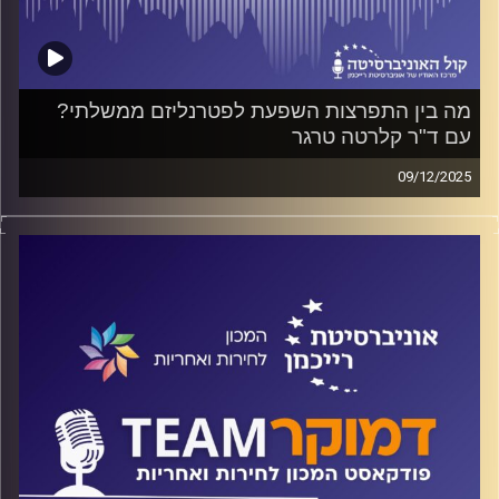
מה בין התפרצות השפעת לפטרנליזם ממשלתי?
עם ד"ר קלרטה טרגר
09/12/2025
פודקאסט המכון לחירות ואחריות באוניברסיטת רייכמן
על פטרנליזם ממשלתי כופה ופטרנליזם שאינו כופה, על
ארבעת ממדי הייצוג, והאם הישראלים חשים שחברי הכנסת
מייצגים אותם? על כל אלה ועוד משוחח ד"ר חיים וייצמן עם
ד"ר קלרטה טרגר
קרדיט תמונות:
המכון לחירות ואחריות