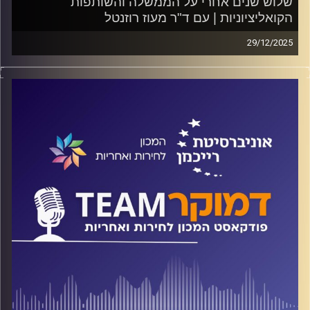
שלוש שנים אחרי על הממשלה והשותפות
הקואליציוניות | עם ד"ר מעוז רוזנטל
29/12/2025
פודקאסט המכון לחירות ואחריות באוניברסיטת רייכמן
על הקואליציה הנוכחית, על סמכויות ראש הממשלה כחלק
מהמו"מ הקואליציוני, על "שלטון של משילות מבוססת
קומבינות" ועל פוליטיקה של זהויות ושסעים חברתיים. על כל
אלה ועוד משוחח ד"ר חיים וייצמן עם ד"ר מעוז רוזנטל.
קרדיט תמונות:
המכון לחירות ואחריות