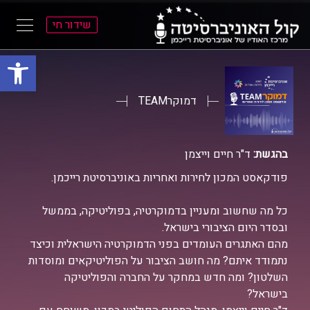
שידור חי
פתח סרגל
ל
ל
תוכן
תפריט
ראשי
ראשי
דמוקרTEAM
בהגשת:
ד"ר חיים וייצמן
פודקאסט המכון לחירות ואחריות באוניברסיטת רייכמן.
כל מה שחשוב ומעניין בדמוקרטיה, בפוליטיקה, בממשל
ובסדר היום הציבורי בישראל.
מהם האתגרים העומדים בפני הדמוקרטיה הישראלית וכיצד
נתמודד איתם? מה חושב הציבור על הפוליטיקאים ומוסדות
השלטון? ומה חדש במחקר על החברה והפוליטיקה
בישראל?