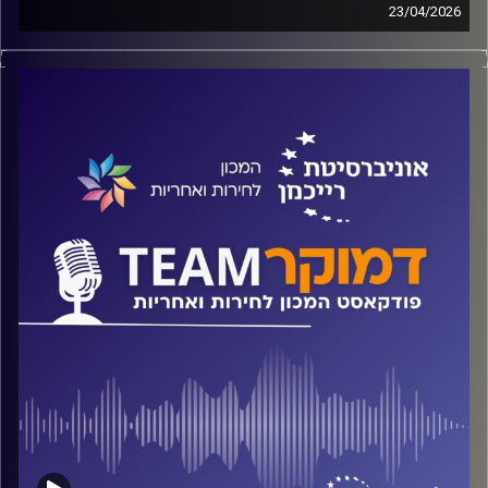
23/04/2026
פודקאסט המכון לחירות ואחריות באוניברסיטת רייכמן
על הפליית נשים ועל הדרתן במרחב הקהילתי והציבורי בישראל,
האם הטעם לפגיעה בנשים הוא דתי בלבד, וכיצד מתמודד עם
התופעה בג"צ? על כל אלה ועוד משוחח ד"ר חיים וייצמן עם
פרופ' יופי תירוש
קרדיט תמונות:
המכון לחירות ואחריות