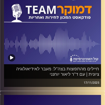
חיילים מהתפוצות בצה"ל: מעבר לאידיאולוגיה
ציונית | עם ד"ר ליאור יוחנני
17/11/2025
פודקאסט המכון לחירות ואחריות באוניברסיטת רייכמן
על עולים חדשים ועל צעירים דור שני להורים שעזבו את הארץ
שבאים במיוחד כדי להתגייס לצה"ל, מה מניע אותם, מה מידת