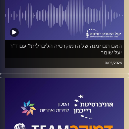
האם תם זמנה של הדמוקרטיה הליברלית? עם ד"ר
יעל שומר
10/02/2026
פודקאסט המכון לחירות ואחריות באוניברסיטת רייכמן
על מנגנוני בחירה פנים-מפלגתיים וכיצד הם משפיעים על
איכות הנבחרים ועל ההשתתפות הפוליטית של הציבור? האם
ראוי שחוקרי מדע המדינה ישתתפו במהלכים פוליטיים או
במילים אחרות – מה עושות חמש חוקרות בהפגנות נגד
ההפיכה המשטרית? על כל אלה ועוד משוחח ד"ר חיים וייצמן
עם ד"ר יעל שומר
קרדיט תמונות:
המכון לחירות ואחריות