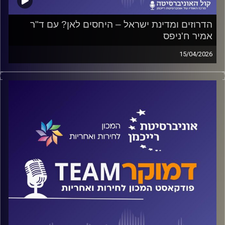
הדרוזים ומדינת ישראל – היחסים לאן? עם ד"ר
אמיר ח'ניפס
15/04/2026
פודקאסט המכון לחירות ואחריות באוניברסיטת רייכמן
על חוק הלאום, על מצוקת בנות ובני העדה הדרוזית ועד כמה
הם מאמינים שמדינת ישראל אכן תטפל בנושאים החשובים
להם. על כל אלה ועוד משוחח ד"ר חיים וייצמן עם ד"ר אמיר
ח'ניפס
קרדיט תמונות:
המכון לחירות ואחריות