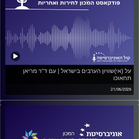
על (אי)שוויון הערבים בישראל | עם ד"ר מריאן
תחאוכו
21/06/2026
פודקאסט המכון לחירות ואחריות באוניברסיטת רייכמן
על הפער הכלכלי בין החברה היהודית (הלא-חרדית) והחברה
הערבית בישראל, על המשמעויות הכלכליות והחברתיות של
הפער, והאם הוא מצטמצם או מתרחב? על כל אלה ועוד
משוחח ד"ר חיים וייצמן עם ד"ר מריאן תחאוכו