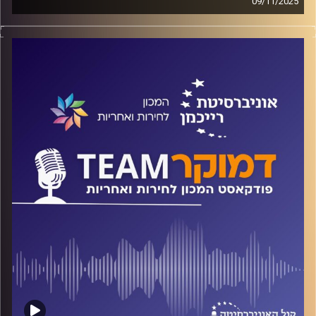
09/11/2025
פודקאסט המכון לחירות ואחריות באוניברסיטת רייכמן
על ועדות חקירה לאורך השנים, על מקורותיהן ותפקודן, על
אופן פעולתן ועל משמעות המלצותיהן, אלה המהותיות ואלה
האישיות. על כל אלה ועוד משוחח ד"ר חיים וייצמן עם ד"ר מוטי
גלוסקה
קרדיט תמונות:
המכון לחירות ואחריות