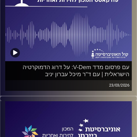
קרדיט תמונות:
המכון לחירות ואחריות
עם פרסום מדד V-Dem: על דרוג הדמוקרטיה
הישראלית | עם ד"ר מיכל עברון יניב
23/03/2026
פודקאסט המכון לחירות ואחריות באוניברסיטת רייכמן
על מדד V-Dem , על התדרדרות הדמוקרטיה הישראלית ומה
חלקו של השלטון בהתדרדרות, על משטר היברידי ועל
סמכותנות-תחרותית, והאם נוכל לחזור להיות דמוקרטיה ליברלית
מתפקדת? על כל אלה ועוד משוחח ד"ר חיים וייצמן עם ד"ר
מיכל עברון יניב