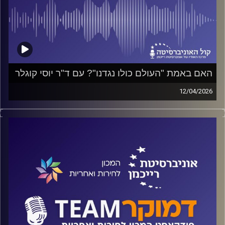
האם באמת "העולם כולו נגדנו"? עם ד"ר יוסי קוגלר
12/04/2026
פודקאסט המכון לחירות ואחריות באוניברסיטת רייכמן
על אנטישמיות והשפעת ה- 7 באוקטובר, איך תופסים
הישראלים את האנטישמיות, מתי התחלנו לראות בכל ביקורת
נגד מדינת ישראל ביטוי לאנטישמיות, ומה חשבו על-כך אבות
האומה? על כל אלה ועוד משוחח ד"ר חיים וייצמן עם ד"ר יוסי
קוגלר