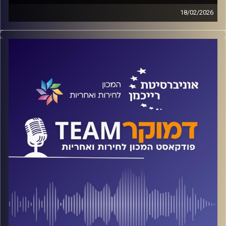
18/02/2026
פודקאסט המכון לחירות ואחריות באוניברסיטת רייכמן
על מקורות הליברליזם, על היחסים בין הליברליזם לדמוקרטיה,
מה בין ליברליזם ללאומיות ואיך רב-תרבותיות נכנסת למשחק.
על כל אלה ועוד משוחח ד"ר חיים וייצמן עם ד"ר תומר פרסיקו
קרדיט תמונות:
המכון לחירות ואחריות