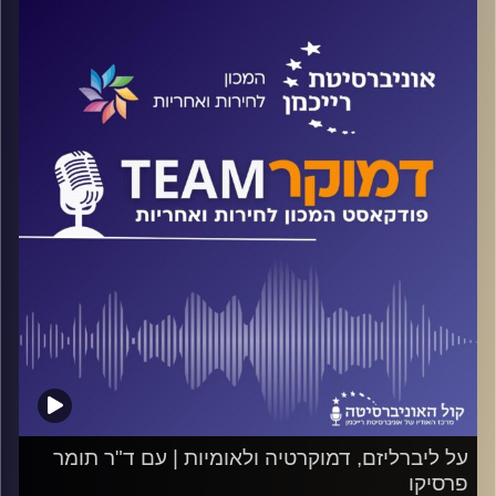
שלנו, ואיך קשורה שיטת הבחירות הנהוגה אצלנו לשסעים
בחברה הישראלית. על כל אלה ועוד משוחח ד"ר חיים וייצמן עם
פרופ' יצחק גל-נור
קרדיט תמונות:
המכון לחירות ואחריות
על ליברליזם, דמוקרטיה ולאומיות | עם ד"ר תומר
פרסיקו