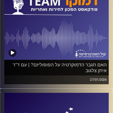
האם תגבר הדמוקרטיה על הפופוליזם? | עם ד"ר
איתן צלגוב
27/01/2026
פודקאסט המכון לחירות ואחריות באוניברסיטת רייכמן
על פופוליזם ונסיגת הדמוקרטיה ועל פופוליזם ברשתות
החברתיות, בעיקר ברשת X. מה זה אומר על עתיד הדמוקרטיה
שלנו ומהן השלכות הפופוליזם על הפוליטיקה והמשטר
בישראל? על כל אלה ועוד משוחח ד"ר חיים וייצמן עם ד"ר