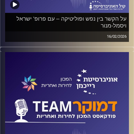
על הקשר בין נפש ופוליטיקה – עם פרופ' ישראל
ויסמל-מנור
16/02/2026
פודקאסט המכון לחירות ואחריות באוניברסיטת רייכמן
כיצד משפיע הלחץ על ההתנהגות הפוליטית שלנו והאם הוא
מעצב הצבעה? כיצד פוליטיקאים מנצלים זאת במהלך קמפיין
הבחירות ומה ניתן לעשות כדי למזער את ההשפעה? ואיך
מתחבר לכאן הקיטוב הרגשי? על כל אלה ועוד משוחח ד"ר
חיים וייצמן עם פרופ' ישראל ויסמל-מנור
קרדיט תמונות:
המכון לחירות ואחריות