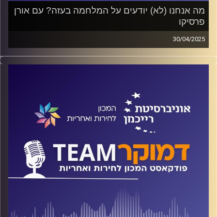
מה אנחנו (לא) יודעים על המלחמה בעזה? עם אורן
פרסיקו
30/04/2025
פודקאסט המכון לחירות ואחריות באוניברסיטת רייכמן
על מצבה של התקשורת בישראל ועל "חוק אלג'זירה", על יחסה
של מדינת ישראל לעיתונאים זרים, על ההפיכה התקשורתית
ועל ערוץ 14. על כל אלה ועוד ישוחח ד"ר חיים וייצמן עם אורן
פרסיקו
קרדיט תמונות:
המכון לחירות ואחריות