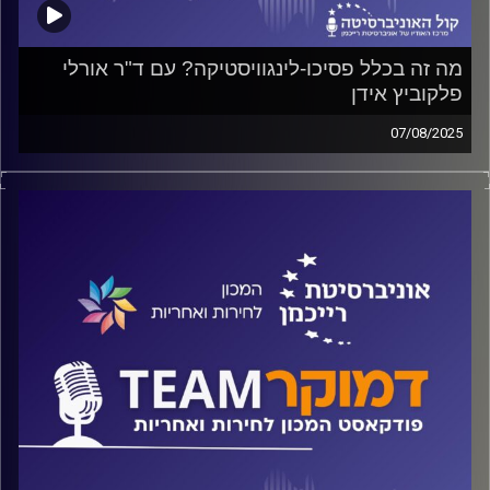
מה זה בכלל פסיכו-לינגוויסטיקה? עם ד"ר אורלי
פלקוביץ אידן
07/08/2025
פודקאסט המכון לחירות ואחריות באוניברסיטת רייכמן
האם השפה מבנה מציאות? מה זה אומר על הסכסוך שלנו עם
הפלסטינים? מה זה אומר על היחסים בתוך החברה הישראלית?
על כל אלה ועוד ישוחח ד"ר חיים וייצמן עם ד"ר אורלי פלקוביץ
אידן
קרדיט תמונות:
המכון לחירות ואחריות