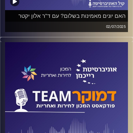
האם יונים מאמינות בשלום? עם ד"ר אלון יקטר
02/07/2025
פודקאסט המכון לחירות ואחריות באוניברסיטת רייכמן
על השפעת המצב הביטחוני על ההצבעה בבחירות, במיוחד
אחרי התפרצות אלימה של הסכסוך? מה משפיע על אופן
ההצבעה – "מנין באת", או "לאן אתה הולך"? והאם גם הבחירות
הבאות יהיו על "כן ביבי – לא ביבי"? על כל אלה ועוד ישוחח
ד"ר חיים וייצמן עם ד"ר אלון יקטר
קרדיט תמונות:
המכון לחירות ואחריות