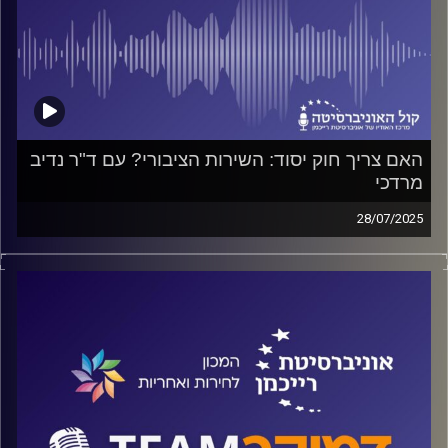
האם צריך חוק יסוד: השירות הציבורי? עם ד"ר נדיב
מרדכי
28/07/2025
פודקאסט המכון לחירות ואחריות באוניברסיטת רייכמן
על ייצוג חליפי, על "המפלגה שלי" לעומת "המפלגה לה אני
מצביע", על קיטוב ואמון, ולמי חייבות המפלגות דין וחשבון?
על כל אלה ועוד ישוחח ד"ר חיים וייצמן עם ד"ר לירון לביא
קרדיט תמונות:
המכון לחירות ואחריות