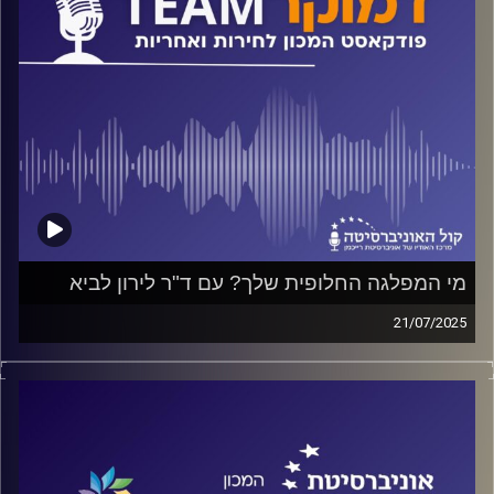
מי המפלגה החלופית שלך? עם ד"ר לירון לביא
21/07/2025
פודקאסט המכון לחירות ואחריות באוניברסיטת רייכמן
על ייצוג חליפי, על "המפלגה שלי" לעומת "המפלגה לה אני
מצביע", על קיטוב ואמון, ולמי חייבות המפלגות דין וחשבון?
על כל אלה ועוד ישוחח ד"ר חיים וייצמן עם ד"ר לירון לביא