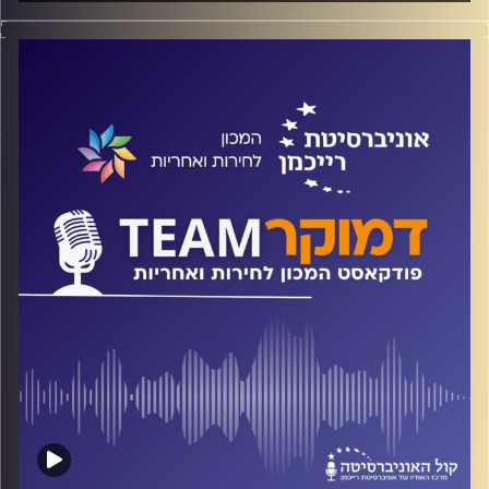
פודקאסט המכון לחירות ואחריות באוניברסיטת רייכמן
על נכונות המורות.ים לדון בכיתה בנושאים השנויים במחלוקת,
על אילו נושאים מעוניינים התלמידים לדבר, על התמודדות
המורות הערביות בבתי ספר יהודיים, וכיצד כל אלו מושפעים
מהקיטוב החברתי?
על כל אלה ועוד ישוחח ד"ר חיים וייצמן עם ד"ר שחר גינדי
קרדיט תמונות:
המכון לחירות ואחריות