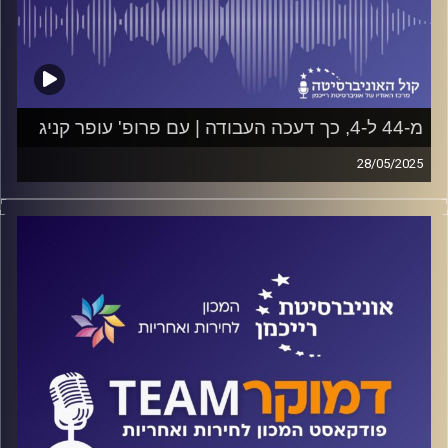
מ-44 ל-4, כך דעכה העבודה | עם פרופ' עופר קניג
28/05/2025
פודקאסט המכון לחירות ואחריות באוניברסיטת רייכמן
על דעיכת מפלגת העבודה בין השנים 1992-2022, על
השפעת הקבוצות החברתיות השונות ולמה זה לא קרה לליכוד;
על "מעטפות החיילים" ואיך משפיעים הסדרים פרוצדורליים
על תוצאות הבחירות. על כל אלה ועוד ישוחח ד"ר חיים וייצמן
עם פרופ' עופר קניג
קרדיט תמונות:
המכון לחירות ואחריות