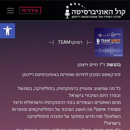
שידור חי
פתח סרגל
ל
ל
תוכן
תפריט
ראשי
ראשי
דמוקרTEAM
בהגשת:
ד"ר חיים וייצמן
פודקאסט המכון לחירות ואחריות באוניברסיטת רייכמן.
כל מה שחשוב ומעניין בדמוקרטיה, בפוליטיקה, בממשל
ובסדר היום הציבורי בישראל.
מהם האתגרים העומדים בפני הדמוקרטיה הישראלית וכיצד
נתמודד איתם? מה חושב הציבור על הפוליטיקאים ומוסדות
השלטון? ומה חדש במחקר על החברה והפוליטיקה
בישראל?