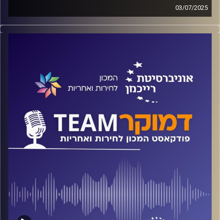
03/07/2025
פודקאסט המכון לחירות ואחריות באוניברסיטת רייכמן
האם יש קשר בין אמון לעמדה פוליטית? מה קורה כשראש
הממשלה מדבר על "דיפ-סטייט"? על הדרדרות השירות הציבורי
והשפעתו על הדמוקרטיה. על כל אלה ועוד ישוחח ד"ר חיים
וייצמן עם ד"ר סער אלון ברקת
קרדיט תמונות:
המכון לחירות ואחריות