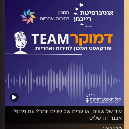
מדד ה V-Dem ואיך השפיעה המלחמה על הדמוקרטיה
הישראלית? על כל אלה ועוד ישוחח ד"ר חיים וייצמן עם פרופ'
גל אריאלי
קרדיט תמונות:
המכון לחירות ואחריות
עיר של שווים, או ערים של שווים יותר? עם פרופ'
אבנר דה שליט
12/03/2025