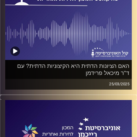
האם הציונות הדתית היא הקיצוניות הדתית? עם
ד"ר מיכאל פרידמן
25/03/2025
פודקאסט המכון לחירות ואחריות באוניברסיטת רייכמן
האם רבנים יכולים לסייע להשכנת שלום? האם הם מובילים
את קהליהם או שמא הם נגררים אחריהם? ואיך (לא) מטפלים
בטרור? על כל אלה ועוד ישוחח ד"ר חיים וייצמן עם ד"ר מיכאל
פרידמן