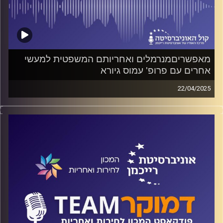
מאפשריםמנרמלים ואחריותם המשפטית למעשי
אחרים עם פרופ' עמוס גיורא
22/04/2025
פודקאסט המכון לחירות ואחריות באוניברסיטת רייכמן
על חלקם של העומדים מנגד בביצוע פשעים, על אחריותם
הפלילית ולא רק המוסרית, ולמה הם צריכים לתת את הדין. והאם
הדברים נכונים גם בחיים הציבוריים? על כל אלה ועוד ישוחח
ד"ר חיים וייצמן עם פרופ' עמוס גיורא
קרדיט תמונות:
המכון לחירות ואחריות