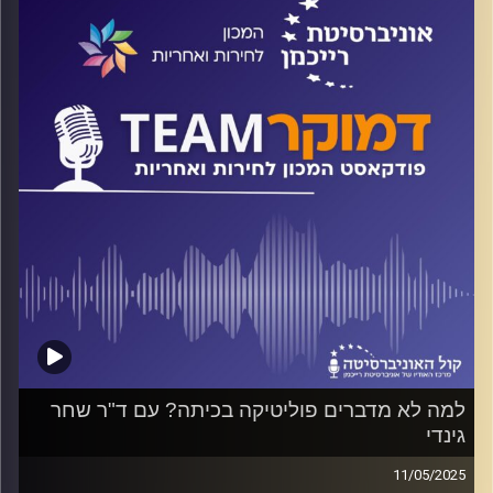
ועוד פחות בממשלה. על כל אלה ועוד ישוחח ד"ר חיים וייצמן
עם ד"ר רעות איצקוביץ'-מלכה
קרדיט תמונות:
המכון לחירות ואחריות
למה לא מדברים פוליטיקה בכיתה? עם ד"ר שחר
גינדי
11/05/2025