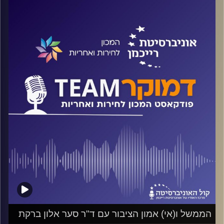
על מעמדו של בג"צ בשיטת המשטר הישראלית, על סירוב שרים
בממשלה לקיים את החלטותיו, על חולשת הכנסת ומה ניתן
לעשות, על כל אלה ועוד ישוחח ד"ר חיים וייצמן עם ד"ר עמיר
פוקס
קרדיט תמונות:
המכון לחירות ואחריות
הממשל ו(אי) אמון הציבור עם ד"ר סער אלון ברקת