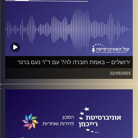
ירושלים – באמת חוברה לה? עם ד"ר נעם ברנר
22/05/2025
פודקאסט המכון לחירות ואחריות באוניברסיטת רייכמן
על ירושלים כעיר שסועה, על היחסים בין הקבוצות השונות
בעיר ומאפייני המנהיגויות השונות, על הופעת החומה החדשה
בעיר, על עתידה של העיר והסיכוי לשלום בה.
על כל אלה ועוד ישוחח ד"ר חיים וייצמן עם ד"ר נעם ברנר