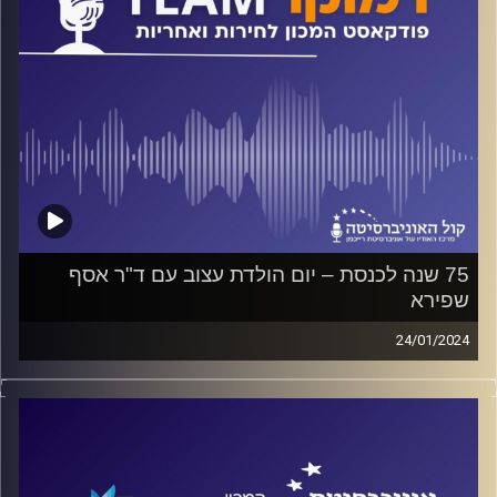
75 שנה לכנסת – יום הולדת עצוב עם ד"ר אסף
שפירא
24/01/2024
פודקאסט המכון לחירות ואחריות באוניברסיטת רייכמן
הכנסת ותפקודה בשגרה ובחירום; האם יש לנו אמון בכנסת?
האם הכנסת שלנו גדולה מספיק? מה עושה לנו "החוק
הנורווגי"? למה יש לנו כל-כך הרבה הצעות חוק פרטיות ומה
יוצא מהן?