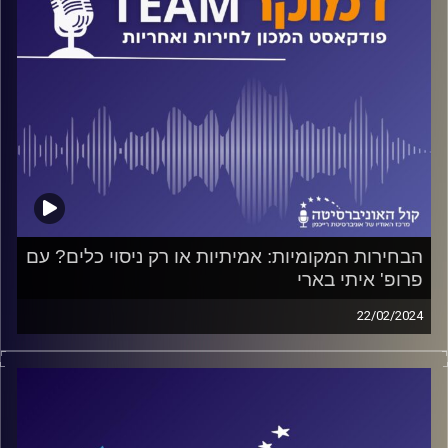
על כל אלה ועוד משוחח ד"ר חיים וייצמן עם ד"ר יעל חסון
קרדיט תמונות:
המכון לחירות ואחריות
הבחירות המקומיות: אמיתיות או רק ניסוי כלים? עם
פרופ' איתי בארי
22/02/2024
פודקאסט המכון לחירות ואחריות באוניברסיטת רייכמן
על הבחירות המקומיות, על מעמדן של הרשויות המקומיות מול
השלטון המרכזי מצד אחד ומול האזרחים מצד שני, על פערים
בין האחריות המוטלת על הרשויות המקומיות לבין הכוח
והסמכות שלהן וגם על רצון התושבים. על אלה ועוד משוחח