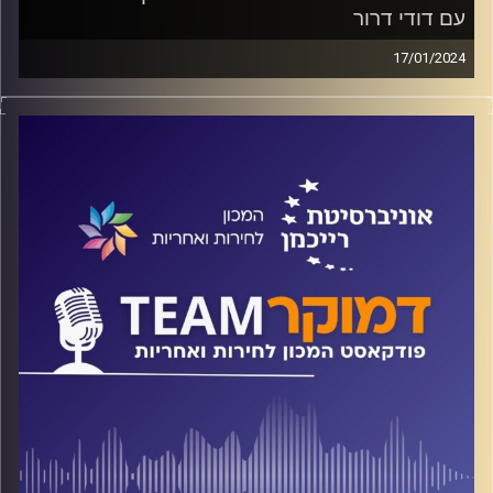
עם דודי דרור
17/01/2024
פודקאסט המכון לחירות ואחריות באוניברסיטת רייכמן
האם החרדים רואים עצמם מיעוט מקופח? מה הסיבה לנאמנות
החרדים לנתניהו? על אלה וגם על לימודי הליבה ומעמד הנשים
בחברה החרדית משוחח ד"ר חיים וייצמן עם דודי דרור, סוקר
החברה החרדית ומנכ"ל אסקריא
קרדיט תמונות:
המכון לחירות ואחריות