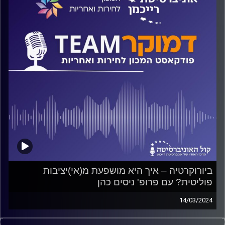
עם פרופ' רענן סוליציאנו-קינן
קרדיט תמונות:
המכון לחירות ואחריות
ביורוקרטיה – איך היא מושפעת מ(אי)יציבות
פוליטית? עם פרופ' ניסים כהן
14/03/2024
פודקאסט המכון לחירות ואחריות באוניברסיטת רייכמן