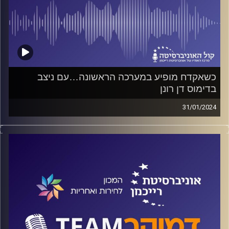
כשאקדח מופיע במערכה הראשונה…עם ניצב
בדימוס דן רונן
31/01/2024
פודקאסט המכון לחירות ואחריות באוניברסיטת רייכמן
על הסכנות ועל היתרונות שבהחזקת נשק פרטי במדינת ישראל
ועל המדיניות שאפשרה אישור עשרות אלפי בקשות לרישיון
לנשק בהליך מזורז. האם היינו נראים היום אחרת לו היו נשקים
בידי האזרחים בעוטף ב-7 באוקטובר? על אלה ועוד משוחח
ד"ר חיים וייצמן עם ניצב בדימוס דן רונן, יו"ר ועדת רונן לבדיקת
הליך קבלת רישיון לכלי יריה.
קרדיט תמונות:
המכון לחירות ואחריות