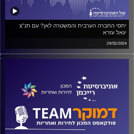
יחסי החברה הערבית והמשטרה לאן? עם תנ"צ
יגאל עזרא
29/02/2024
פודקאסט המכון לחירות ואחריות באוניברסיטת רייכמן
על שיטור במגזר הערבי, על המלחמה בפשע והנשק הלא חוקי,
ואיך מתמודדים עם חברה מדממת בתנאים נפיצים בעת שגרה
ועל אחת כמה וכמה במצב מלחמה. על כל אלה ועוד משוחח
ד"ר חיים וייצמן עם תנ"צ יגאל עזרא, סגן ראש אגף סייף
במשטרה
קרדיט תמונות:
המכון לחירות ואחריות