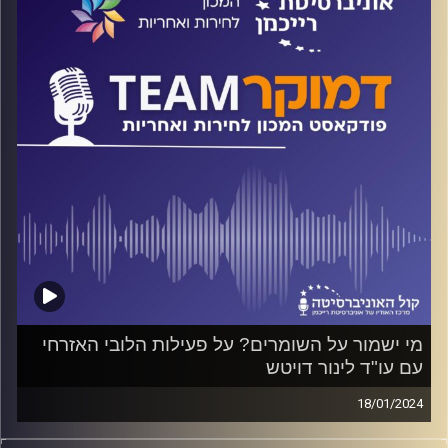
על אלה ועוד משוחח ד"ר חיים וייצמן עם ד"ר אסף שפירא
מהמכון הישראלי לדמוקרטיה
קרדיט תמונות:
המכון לחירות ואחריות
מי ישמור על השומרים? על פעילות הלובי האזרחי
עם עו"ד לינור דויטש
18/01/2024
פודקאסט המכון לחירות ואחריות באוניברסיטת רייכמן