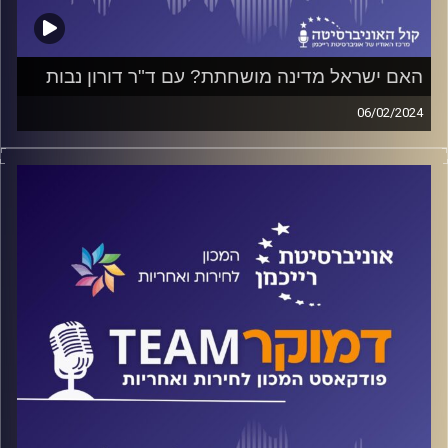
האם ישראל מדינה מושחתת? עם ד"ר דורון נבות
06/02/2024
פודקאסט המכון לחירות ואחריות באוניברסיטת רייכמן
על שחיתות שלטונית, שחיתות אישית ושחיתות מפלגתית; כיצד
השפיעה השחיתות על אירועי ה-7 באוקטובר? האם יישובי
העוטף הופקרו מסיבות פוליטיות, איך קרסה המדינה ביום
המחרת, ומה כל אלה אומרים לגבי עתיד המדינה שלנו? על אלה
ועוד משוחח ד"ר חיים וייצמן עם ד"ר דורון נבות חוקר שחיתות
פוליטית
קרדיט תמונות:
המכון לחירות ואחריות