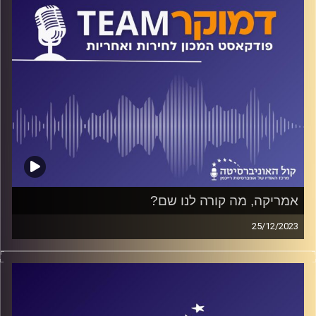
אמריקה, מה קורה לנו שם?
25/12/2023
פודקאסט המכון לחירות ואחריות באוניברסיטת רייכמן
ד"ר חיים וייצמן משוחח עם פרופ' קן גולדסטין, אחד המומחים
האמריקאים המובילים לקמפיינים פוליטיים ועיצוב דעת קהל,
על התערערות מעמדה של ישראל בארצות הברית בכלל ובקרב