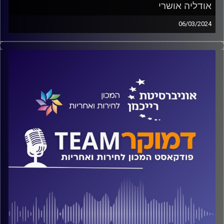
אודליה אושרי
06/03/2024
פודקאסט המכון לחירות ואחריות באוניברסיטת רייכמן
על נשים בפוליטיקה, מה מייחד חברות כנסת מחברי כנסת, מתי
ח"כיות פועלות למען המגדר ומתי לא, במה שונות הבוחרות
מהבוחרים ומהו "פער מגדרי מודרני"? על כל אלה ועוד משוחח
ד"ר חיים וייצמן עם ד"ר אודליה אושרי
קרדיט תמונות:
המכון לחירות ואחריות