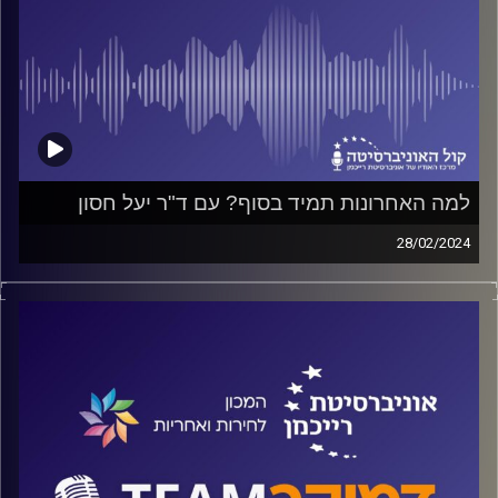
למה האחרונות תמיד בסוף? עם ד"ר יעל חסון
28/02/2024
פודקאסט המכון לחירות ואחריות באוניברסיטת רייכמן
על תקציב המדינה והשלכותיו על החברה ועל הנשים בישראל,
על העדרן של נשים משולחן מקבלי ההחלטות ואיך מושפע
מכך התקציב
וגם מה תהא השפעת העלאת המע"מ על הנשים דווקא.