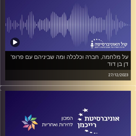
על מלחמה, חברה וכלכלה ומה שביניהם עם פרופ'
דן בן דוד
27/12/2023
פודקאסט המכון לחירות ואחריות באוניברסיטת רייכמן
ד"ר חיים וייצמן משוחח עם פרופ' דן בן דוד על השפעת
החינוך והדמוגרפיה על מצבנו הכלכלי, על עתידנו ועל יכולתנו
להתקיים כמדינה מפותחת, והכל בעיצומה של המלחמה
קרדיט תמונות:
המכון לחירות ואחריות