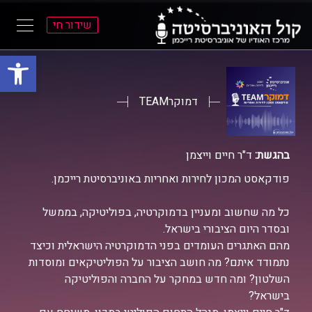
שידור חי
פתח סרגל
ל
ל
תוכן
תפריט
ראשי
ראשי
דמוקרTEAM
בהגשת:
ד"ר חיים וייצמן
פודקאסט המכון לחירות ואחריות באוניברסיטת רייכמן.
כל מה שחשוב ומעניין בדמוקרטיה, בפוליטיקה, בממשל
ובסדר היום הציבורי בישראל.
מהם האתגרים העומדים בפני הדמוקרטיה הישראלית וכיצד
נתמודד איתם? מה חושב הציבור על הפוליטיקאים ומוסדות
השלטון? ומה חדש במחקר על החברה והפוליטיקה
בישראל?