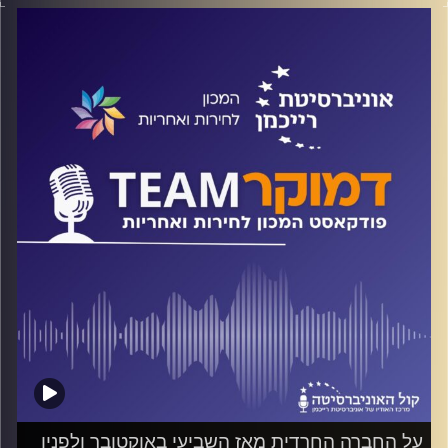
על מאבק אזרחי ועל ייצוג האינטרסים של הרוב הדומם מול
התאגידים הגדולים אצל פוליטיקאים ומקבלי החלטות, על
הצלחות ועל אתגרים, ומה מצופה מאיתנו האזרחים? על אלה
ועוד משוחח ד"ר חיים וייצמן עם עו"ד לינור דויטש, מנכ"לית
לובי 99
קרדיט תמונות:
המכון לחירות ואחריות
על החברה החרדית מאז השביעי באוקטובר ולפניו