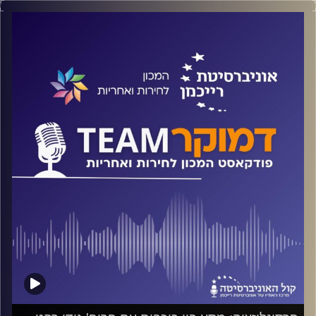
על חלוקת הסמכויות בין השלטון המרכזי לרשות המקומית, על
תפקידן ותפקודן של הרשויות המקומיות בשגרה ובזמן משבר
ועל הרשויות המקומיות כמקדמות פלורליזם דתי. על אלה ועוד
משוחח ד"ר חיים וייצמן עם ד"ר ניוה גולן-נדיר
קרדיט תמונות:
המכון לחירות ואחריות