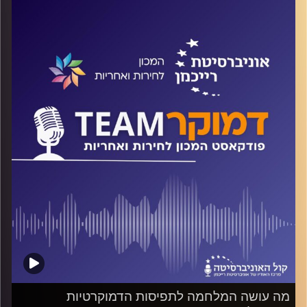
חודשיים וחצי מפרוץ המלחמה, יותר ויותר נחשפת השותפות
והמעורבות של העדה הדרוזית בהגנה על המדינה, תוך שהיא
משלמת מחיר דמים כבד ביותר. עם זאת, לעדה הדרוזית בעיות
קשות שהמדינה לא השכילה עד כה להתמודד עמן ולהציע
פתרונות שיתנו מענה ראוי לצרכים של בני העדה ובעיקר
הצעירים שבהם.
ד"ר חיים וייצמן משוחח עם רפיק חלבי, ראש המועצה
המקומית דלית אל-כרמל על הסתירה בין הנאמנות לבין תחושות
הקיפוח הקשות, והאם על כל העוולות תכסה המלחמה?
קרדיט תמונות:
המכון לחירות ואחריות
מה עושה המלחמה לתפיסות הדמוקרטיות