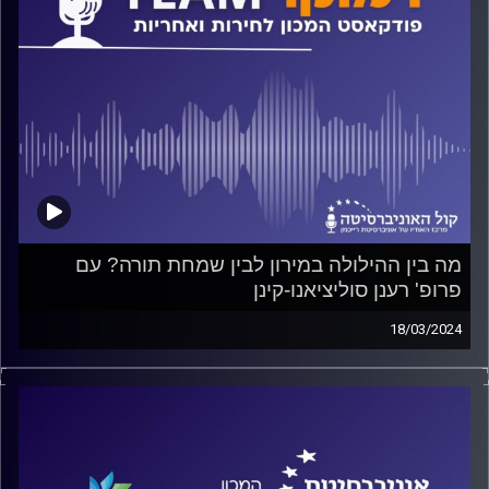
מה בין ההילולה במירון לבין שמחת תורה? עם
פרופ' רענן סוליציאנו-קינן
18/03/2024
פודקאסט המכון לחירות ואחריות באוניברסיטת רייכמן
על ועדות חקירה, על הפוליטיקה של ועדות חקירה, מתי
מקימים אותן? למי הן מועילות? למה לוקח להן כל-כך הרבה
זמן לקבל החלטה? על כל אלה ועוד משוחח ד"ר חיים וייצמן