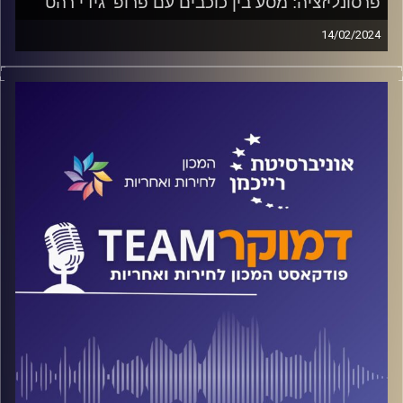
פרסונליזציה: מסע בין כוכבים עם פרופ' גידי רהט
14/02/2024
פודקאסט המכון לחירות ואחריות באוניברסיטת רייכמן על
פוליטיקה של אישים ועל אחריות אישית של מנהיגים, מה
עושה הפרסונליזציה לדמוקרטיה הליברלית בכלל ולדמוקרטיה
הישראלית בפרט ומה יקרה לליכוד אחרי עידן נתניהו?
על אלה ועוד משוחח ד"ר חיים וייצמן עם פרופ' גידי רהט
קרדיט תמונות:
המכון לחירות ואחריות