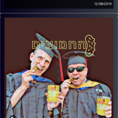
12/08/2019
פרופסור בועז בן-דוד ופרופסור גלעד הירשברגר
במבט פסיכולוגי על בחירות 2019
.
והפעם: הפיגוע בגוש עציון – חייל או מתנחל
?
קרדיט תמונות:
AudioVersity