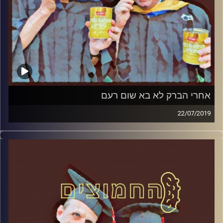
אחרי הברק לא בא שום רעם
22/07/2019
פרופסור בועז בן-דוד ופרופסור גלעד הירשברגר
במבט פסיכולוגי על בחירות 2019
.
והפעם: אחרי הברק לא בא שום רעם
קרדיט תמונות:
AudioVersity