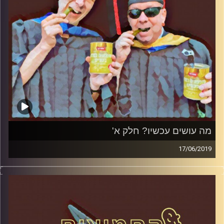
מה עושים עכשיו? חלק א'
17/06/2019
פרופסור בועז בן-דוד ופרופסור גלעד הירשברגר
במבט פסיכולוגי על בחירות 2019
.
והפעם: מה עושים עכשיו? חלק א
'