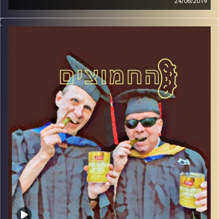
24/06/2019
פרופסור בועז בן-דוד ופרופסור גלעד הירשברגר
במבט פסיכולוגי על בחירות 2019
.
והפעם: למה כולם רוצים אחדות
?
קרדיט תמונות:
AudioVersity