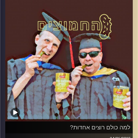
והפעם: ניצול ציני של אונס
קרדיט תמונות:
AudioVersity
למה כולם רוצים אחדות?