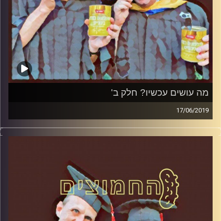
מה עושים עכשיו? חלק ב'
17/06/2019
פרופסור בועז בן-דוד ופרופסור גלעד הירשברגר
במבט פסיכולוגי על בחירות 2019
.
והפעם: מה עושים עכשיו? חלק ב
'
קרדיט תמונות:
AudioVersity