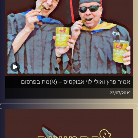
אמיר פרץ ואולי לוי אבוקסיס – (א)מת בפרסום
22/07/2019
פרופסור בועז בן-דוד ופרופסור גלעד הירשברגר
במבט פסיכולוגי על בחירות 2019
.
והפעם: אמיר פרץ ואורלי לוי אבוקסיס – (א)מת
בפרסום