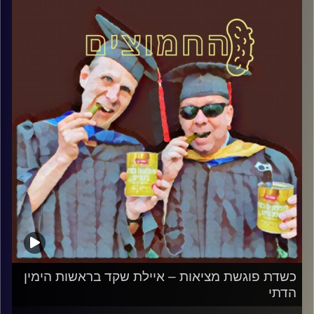
והפעם: סדינים מלוכלים, כיפות צחורות –
פרשת האונס באיה נאפה
קרדיט תמונות:
AudioVersity
כשדת פוגשת מציאות – איילת שקד בראשות הימין
הדתי