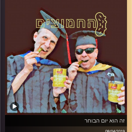
והפעם: איך הגענו למועד ב
'?
קרדיט תמונות:
AudioVersity
זה הוא יום הבוחר
08/04/2019