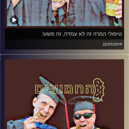
טיפולי המרה זה לא עמדה, זה פשע!
22/07/2019
פרופסור בועז בן-דוד ופרופסור גלעד הירשברגר
במבט פסיכולוגי על בחירות 2019
.
והפעם: טיפולי המרה זה לא עמדה, זה פשע
!
קרדיט תמונות:
AudioVersity