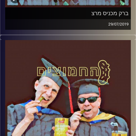
ברק מכניס מרצ
29/07/2019
פרופסור בועז בן-דוד ופרופסור גלעד הירשברגר
במבט פסיכולוגי על בחירות 2019
.
והפעם: ברק מכניס מרצ
קרדיט תמונות:
AudioVersity