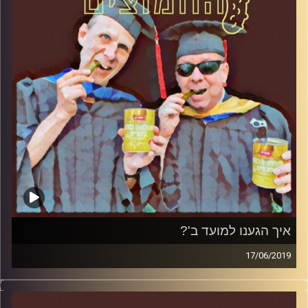
קרדיט תמונות:
AudioVersity
איך הגענו למועד ב'?
17/06/2019
פרופסור בועז בן-דוד ופרופסור גלעד הירשברגר
במבט פסיכולוגי על בחירות 2019
.