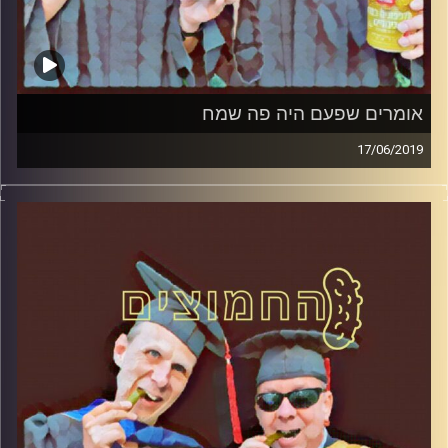
אומרים שפעם היה פה שמח
17/06/2019
פרופסור בועז בן-דוד ופרופסור גלעד הירשברגר
במבט פסיכולוגי על בחירות 2019
.
והפעם: אומרים שפעם היה פה שמח
קרדיט תמונות:
AudioVersity