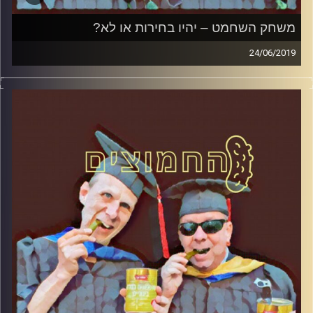
משחק השחמט – יהיו בחירות או לא?
24/06/2019
פרופסור בועז בן-דוד ופרופסור גלעד הירשברגר
במבט פסיכולוגי על בחירות 2019
.
והפעם: משחק השחמט – יהיו בחירות או לא
?
קרדיט תמונות:
AudioVersity