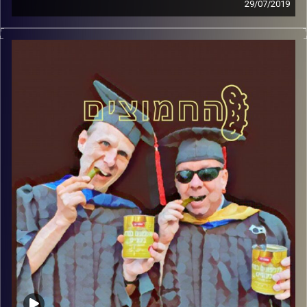
29/07/2019
פרופסור בועז בן-דוד ופרופסור גלעד הירשברגר
במבט פסיכולוגי על בחירות 2019
.
והפעם: כשדת פוגשת מציאות – איילת שקד
בראשות הימין הדתי
קרדיט תמונות:
AudioVersity