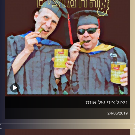
קרדיט תמונות:
AudioVersity
ניצול ציני של אונס
24/06/2019
פרופסור בועז בן-דוד ופרופסור גלעד הירשברגר
במבט פסיכולוגי על בחירות 2019
.