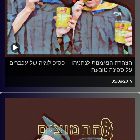
הצהרת הנאמנות לנתניהו – פסיכולוגיה של עכברים
על ספינה טובעת
05/08/2019
פרופסור בועז בן-דוד ופרופסור גלעד הירשברגר
במבט פסיכולוגי על בחירות 2019
.
והפעם: הצהרת הנאמנות לנתניהו – פסיכולוגיה
של עכברים על ספינה טובעת
קרדיט תמונות:
AudioVersity