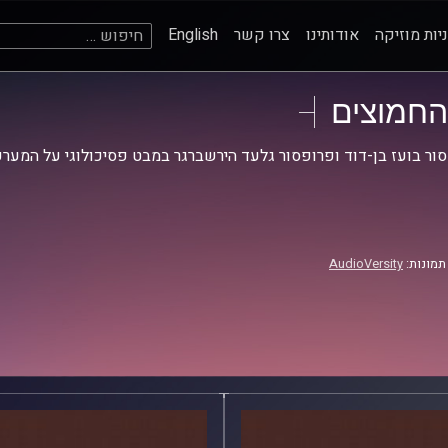
חיפוש:
יות מוזיקה
אודותינו
צרו קשר
English
החמוצים
ור בועז בן-דוד ופרופסור גלעד הירשברגר במבט פסיכולוגי על המערכ
תמונות:
AudioVersity