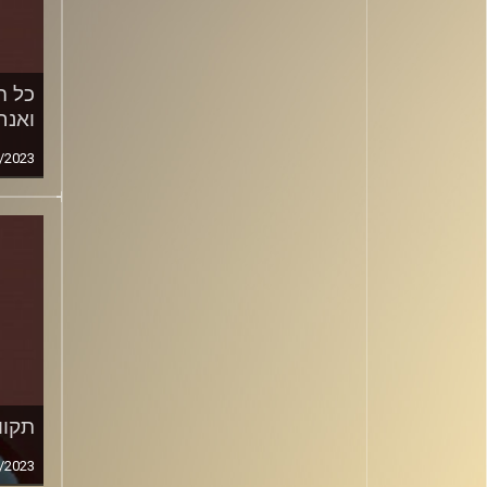
כל ה
ואנח
/2023
תקוו
/2023