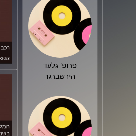
רכבת
/2023
פרופ' גלעד
הירשברגר
המלכ
בשנת