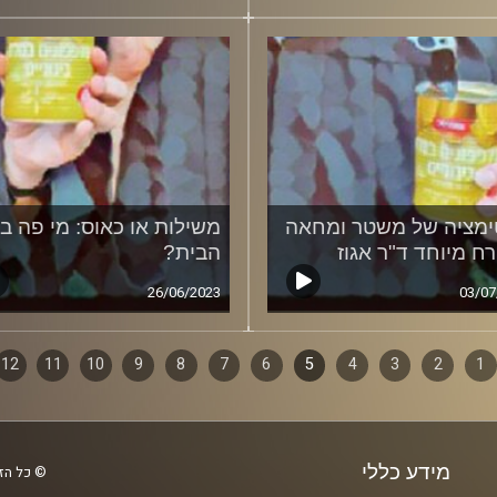
ימציה של משטר ומחאה
משילות או כאוס: מי פה ב
רח מיוחד ד"ר אגוז
הבית?
26/06/2023
03/07
1
ף
2
3
4
5
6
7
8
9
10
11
12
ם
מידע כללי
© כל הזכ