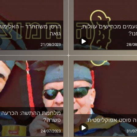
עמים מכחישים עוולות,
הרסן משתחרר – האלימות
נו?
גואה
21/08/2023
28/08
מלחמת ההתשה: הכרעה א
ה פוסט אפוקליפטית
פשרה?
24/07/2023
31/07