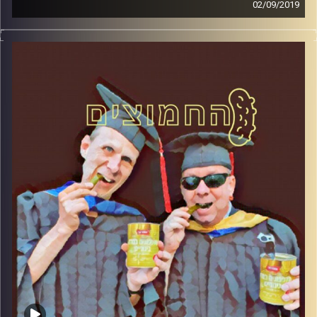
02/09/2019
פרופסור בועז בן-דוד ופרופסור גלעד הירשברגר
במבט פסיכולוגי על בחירות 2019
.
והפעם: ערבי כפר שמריהו כבר לא ערבים
קרדיט תמונות:
AudioVersity