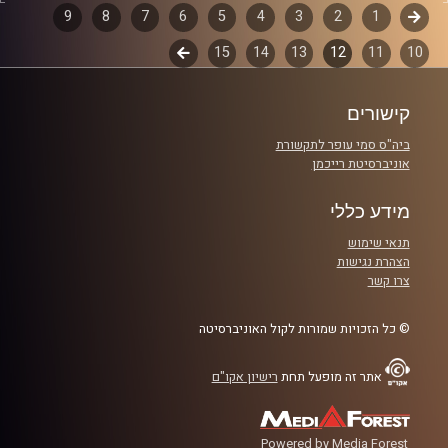
במבט פסיכולוגי על בחירות 2019
.
קודם
1
דפדוף
2
3
4
5
6
7
8
9
והפעם: התגובות לפיגוע – לקרוא את גרוסמן זה
10
11
12
13
14
15
לשלב
פרקים
חטא
הבא
קישורים
קרדיט תמונות:
AudioVersity
ביה"ס סמי עופר לתקשורת
אוניברסיטת רייכמן
מידע כללי
תנאי שימוש
הצהרת נגישות
צרו קשר
© כל הזכויות שמורות לקול האוניברסיטה
אתר זה מופעל תחת
רישיון אקו"ם
Powered by Media Forest