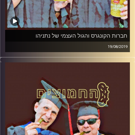
חברות הקונגרס והגול העצמי של נתניהו
19/08/2019
פרופסור בועז בן-דוד ופרופסור גלעד הירשברגר
במבט פסיכולוגי על בחירות 2019
.
והפעם: חברות הקונגרס והגול העצמי של נתניהו
קרדיט תמונות:
AudioVersity