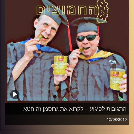
קרדיט תמונות:
AudioVersity
התגובות לפיגוע – לקרוא את גרוסמן זה חטא
12/08/2019
פרופסור בועז בן-דוד ופרופסור גלעד הירשברגר