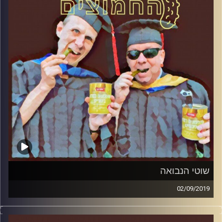
קרדיט תמונות:
AudioVersity
שוטי הנבואה
02/09/2019
פרופסור בועז בן-דוד ופרופסור גלעד הירשברגר
במבט פסיכולוגי על בחירות 2019
.