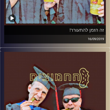
זה הזמן להתעורר!
16/09/2019
פרופסור בועז בן-דוד ופרופסור גלעד הירשברגר במבט
פסיכולוגי על בחירות 2019.
קרדיט תמונות:
AudioVersity