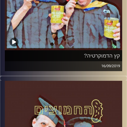
קץ הדמוקרטיה?
16/09/2019
פרופסור בועז בן-דוד ופרופסור גלעד הירשברגר
במבט פסיכולוגי על בחירות 2019
.
והפעם: קץ הדמוקרטיה
?
קרדיט תמונות:
AudioVersity