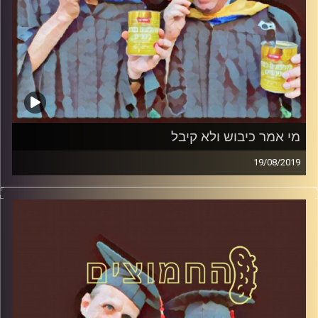
מי אמר כיבוש ולא קיבל
19/08/2019
פרופסור בועז בן-דוד ופרופסור גלעד הירשברגר
במבט פסיכולוגי על בחירות 2019
.
והפעם: מי אמר כיבוש ולא קיבל
קרדיט תמונות:
AudioVersity