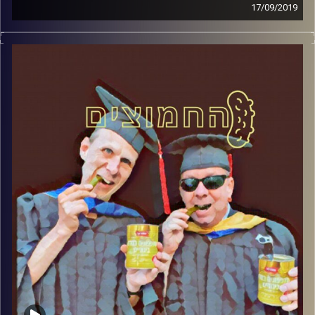
17/09/2019
פרופסור בועז בן-דוד ופרופסור גלעד הירשברגר
במבט פסיכולוגי על בחירות 2019
.
והפעם: למה גוועלד? חלק 1
קרדיט תמונות:
AudioVersity