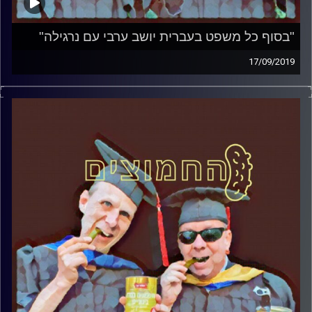
"בסוף כל משפט בעברית יושב ערבי עם נרגילה"
17/09/2019
פרופסור בועז בן-דוד ופרופסור גלעד הירשברגר במבט
פסיכולוגי על בחירות 2019
קרדיט תמונות:
AudioVersity