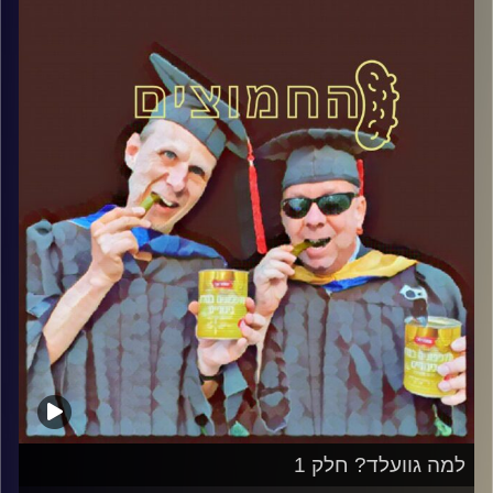
במבט פסיכולוגי על בחירות 2019
.
והפעם: למה גוועלד? חלק 2
קרדיט תמונות:
AudioVersity
למה גוועלד? חלק 1