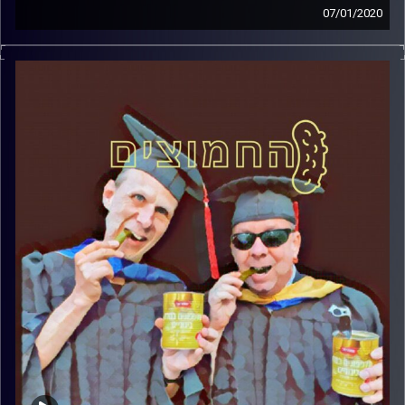
07/01/2020
החמוצים – בפעם השלישית
.
המערכת הפוליטית על ספת הפסיכולוג,
עם פרופסור בועז בן-דוד ופרופסור גלעד
הירשברגר
והפעם: חסינות: משתינים מהמקפצה
קרדיט תמונות:
AudioVersity