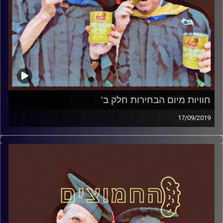
חוויות מיום הבחירות חלק ב'
17/09/2019
פרופסור בועז בן-דוד ופרופסור גלעד הירשברגר במבט
פסיכולוגי על בחירות 2019.
קרדיט תמונות:
AudioVersity