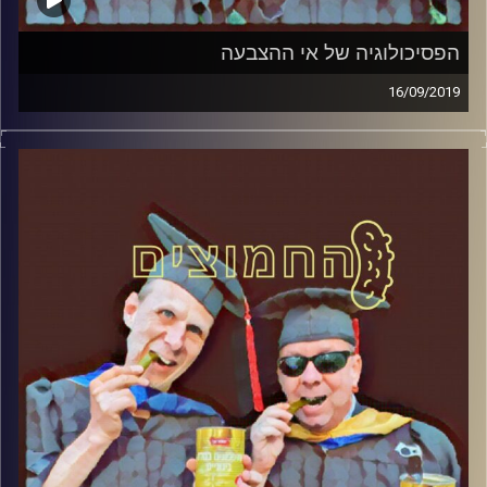
הפסיכולוגיה של אי ההצבעה
16/09/2019
פרופסור בועז בן-דוד ופרופסור גלעד הירשברגר
במבט פסיכולוגי על בחירות 2019
.
והפעם: שוטי הנבואה
קרדיט תמונות:
AudioVersity