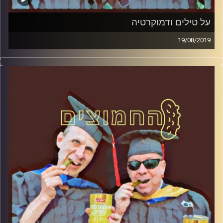
על טילים ודמוקרטיה
19/08/2019
פרופסור בועז בן-דוד ופרופסור גלעד הירשברגר
במבט פסיכולוגי על בחירות 2019
.
והפעם: על טילים ודמוקרטיה
קרדיט תמונות:
AudioVersity