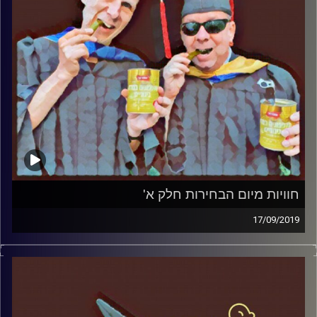
חוויות מיום הבחירות חלק א'
17/09/2019
פרופסור בועז בן-דוד ופרופסור גלעד הירשברגר
במבט פסיכולוגי על בחירות 2019
.
קרדיט תמונות:
AudioVersity