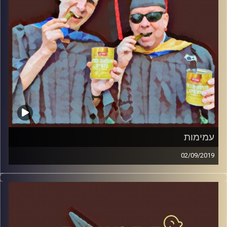
עמימות
02/09/2019
פרופסור בועז בן-דוד ופרופסור גלעד הירשברגר
במבט פסיכולוגי על בחירות 2019
.
והפעם: עמימות