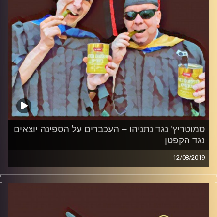
סמוטריץ' נגד נתניהו – העכברים על הספינה יוצאים
נגד הקפטן
12/08/2019
פרופסור בועז בן-דוד ופרופסור גלעד הירשברגר
במבט פסיכולוגי על בחירות 2019
.
והפעם: חברות הקונגרס והגול העצמי של נתניהו