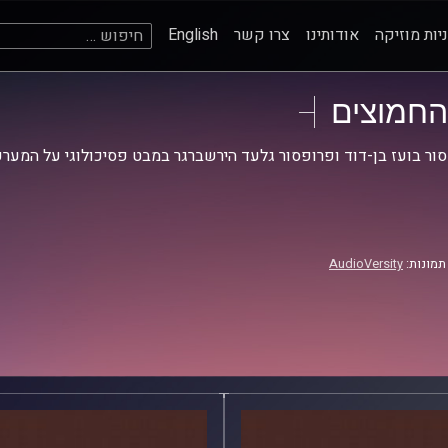
חיפוש:
יות מוזיקה
אודותינו
צרו קשר
English
החמוצים
ור בועז בן-דוד ופרופסור גלעד הירשברגר במבט פסיכולוגי על המערכ
תמונות:
AudioVersity