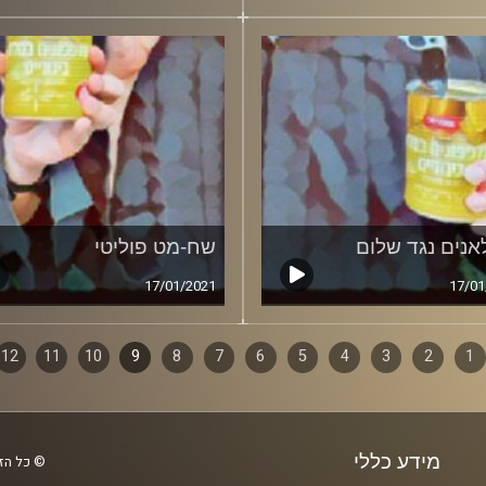
נים נגד שלום
שח-מט פוליטי
17/01/2021
17/01
1
ף
2
3
4
5
6
7
8
9
10
11
12
ם
מידע כללי
© כל הזכ