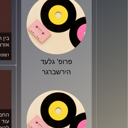
בין 
אזרח
/2021
פרופ' גלעד
הירשברגר
החמו
עוד 
להצב