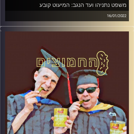
משפט נתניהו ועד הנגב: המיעוט קובע
16/01/2022
המערכת הפוליטית על ספת הפסיכולוג, עם פרופסור בועז בן-
דוד ופרופסור גלעד הירשברגר
קרדיט תמונות:
AudioVersity