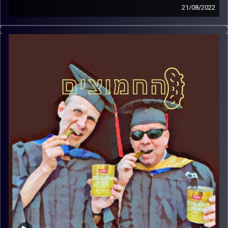
21/08/2022
המערכת הפוליטית על ספת הפסיכולוג, עם פרופסור בועז בן-
דוד ופרופסור גלעד הירשברגר
אורח מיוחד: ד"ר שלמה אגוז, המכללה אקדמית הדסה.
קרדיט תמונות:
AudioVersity