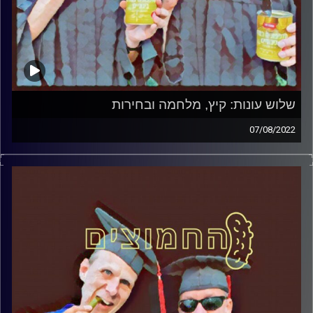
שלוש עונות: קיץ, מלחמה ובחירות
07/08/2022
המערכת הפוליטית על ספת הפסיכולוג, עם פרופסור בועז בן-
דוד ופרופסור גלעד הירשברגר
קרדיט תמונות:
AudioVersity