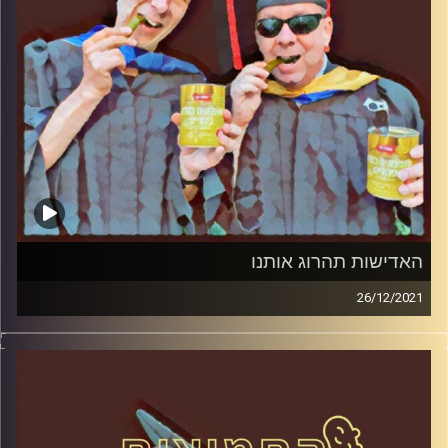
האדישות תהרוג אותנו
26/12/2021
המערכת הפוליטית על ספת הפסיכולוג, עם פרופסור בועז בן-
דוד ופרופסור גלעד הירשברגר
קרדיט תמונות:
AudioVersity