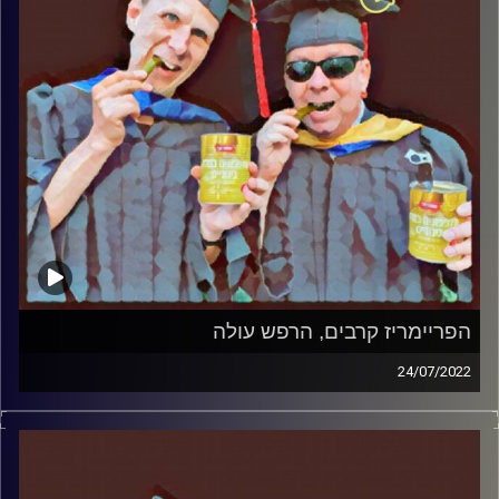
הפריימריז קרבים, הרפש עולה
24/07/2022
המערכת הפוליטית על ספת הפסיכולוג, עם פרופסור בועז בן-
דוד ופרופסור גלעד הירשברגר
קרדיט תמונות:
AudioVersity