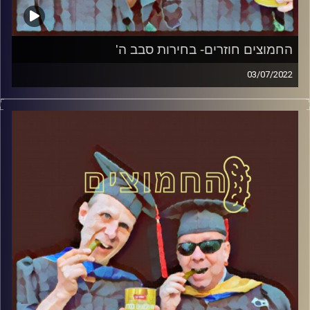
החמוצים חוזרים- בחירות סבב ה'
03/07/2022
המערכת הפוליטית על ספת הפסיכולוג, עם פרופסור בועז בן-
דוד ופרופסור גלעד הירשברגר
קרדיט תמונות:
AudioVersity