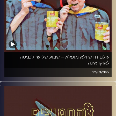
עולם חדש ולא מופלא – שבוע שלישי לכניסה
לאוקראינה
22/03/2022
המערכת הפוליטית על ספת הפסיכולוג, עם פרופסור בועז בן-
דוד ופרופסור גלעד הירשברגר
קרדיט תמונות:
AudioVersity