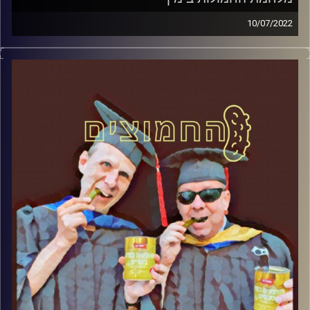
10/07/2022
המערכת הפוליטית על ספת הפסיכולוג, עם פרופסור בועז בן-
דוד ופרופסור גלעד הירשברגר
קרדיט תמונות:
AudioVersity