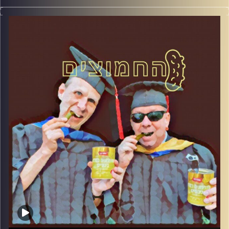
המערכת הפוליטית על ספת הפסיכולוג, עם פרופסור בועז בן-
דוד ופרופסור גלעד הירשברגר
קרדיט תמונות:
AudioVersity