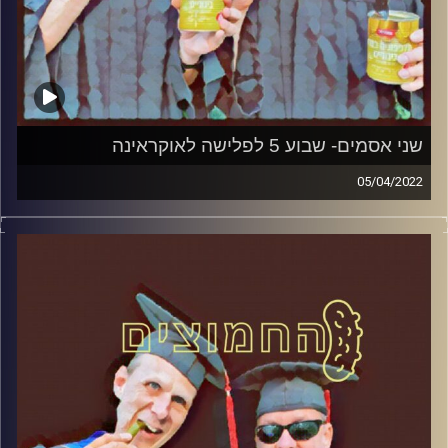
שני אסמים- שבוע 5 לפלישה לאוקראינה
05/04/2022
המערכת הפוליטית על ספת הפסיכולוג, עם פרופסור בועז בן-
דוד ופרופסור גלעד הירשברגר
קרדיט תמונות:
AudioVersity