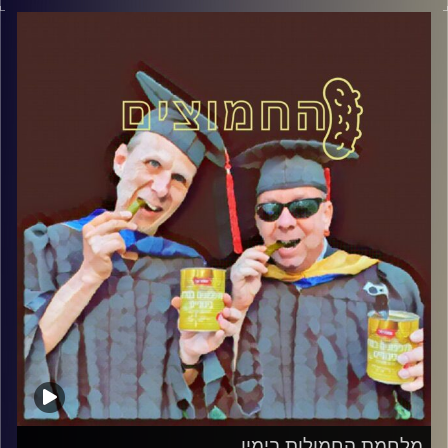
דוד ופרופסור גלעד הירשברגר
קרדיט תמונות:
AudioVersity
מלחמת החמולות בימין