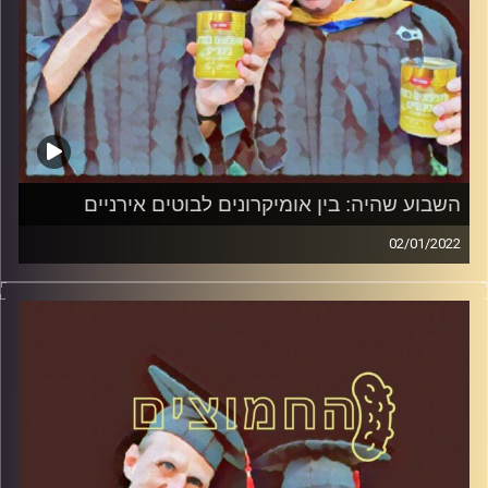
השבוע שהיה: בין אומיקרונים לבוטים אירניים
02/01/2022
המערכת הפוליטית על ספת הפסיכולוג, עם פרופסור בועז בן-
דוד ופרופסור גלעד הירשברגר
קרדיט תמונות:
AudioVersity