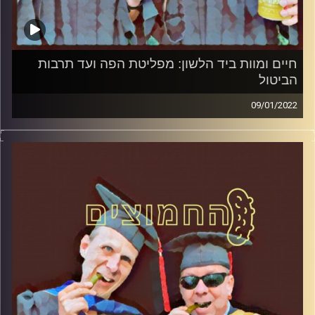
חיים ומוות ביד הלשון: מפליטת הפה ועד תרבות
הביטול
09/01/2022
המערכת הפוליטית על ספת הפסיכולוג, עם פרופסור בועז בן-
דוד ופרופסור גלעד הירשברגר
קרדיט תמונות:
AudioVersity