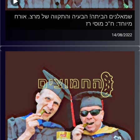
שמאלנים הביתה! הבעיה והתקווה של מרצ. אורח
מיוחד: ח"כ מוסי רז
14/08/2022
המערכת הפוליטית על ספת הפסיכולוג, עם פרופסור בועז בן-
דוד ופרופסור גלעד הירשברגר
אורח מיוחד: ח"כ מוסי רז
קרדיט תמונות:
AudioVersity