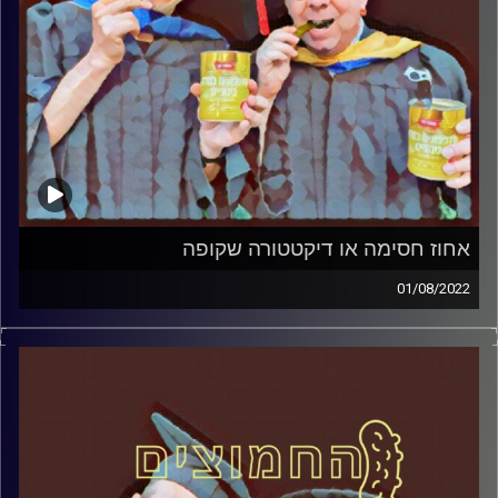
אחוז חסימה או דיקטטורה שקופה
01/08/2022
המערכת הפוליטית על ספת הפסיכולוג, עם פרופסור בועז בן-
דוד ופרופסור גלעד הירשברגר
קרדיט תמונות:
AudioVersity