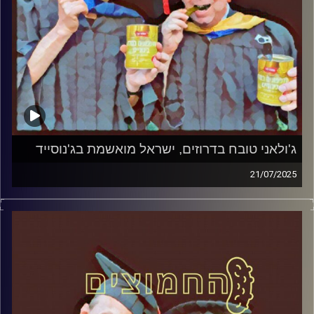
ג'ולאני טובח בדרוזים, ישראל מואשמת בג'נוסייד
21/07/2025
המערכת הפוליטית על ספת הפסיכולוג, עם פרופסור בועז בן-
דוד ופרופסור גלעד הירשברגר
קרדיט תמונות:
AudioVersity