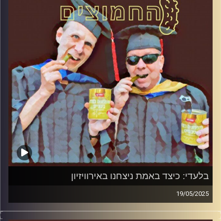
קרדיט תמונות:
AudioVersity
בלעדי: כיצד באמת ניצחנו באירוויזיון
19/05/2025
המערכת הפוליטית על ספת הפסיכולוג, עם פרופסור בועז בן-
דוד ופרופסור גלעד הירשברגר