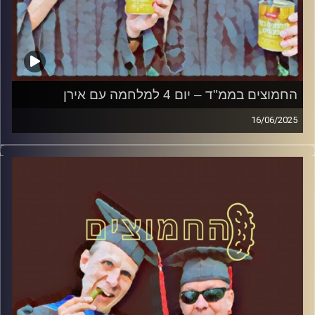
החמוצים בממ"ד – יום 4 למלחמה עם אירן
16/06/2025
המערכת הפוליטית על ספת הפסיכולוג, עם פרופסור בועז בן-
דוד ופרופסור גלעד הירשברגר
קרדיט תמונות:
AudioVersity