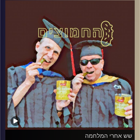
דוד ופרופסור גלעד הירשברגר
קרדיט תמונות:
AudioVersity
שש אחרי המלחמה