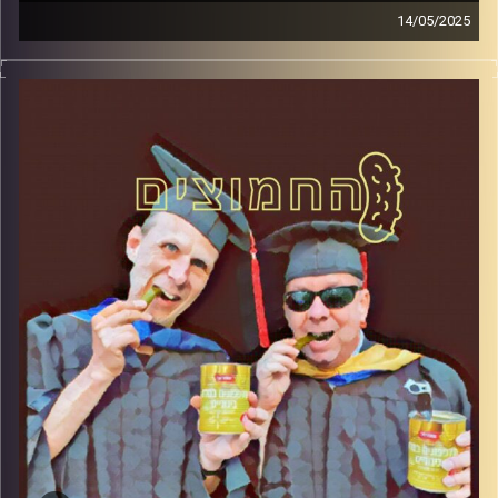
14/05/2025
המערכת הפוליטית על ספת הפסיכולוג, עם פרופסור בועז בן-
דוד ופרופסור גלעד הירשברגר
קרדיט תמונות:
AudioVersity