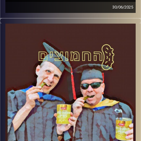
30/06/2025
המערכת הפוליטית על ספת הפסיכולוג, עם פרופסור בועז בן-
דוד ופרופסור גלעד הירשברגר
קרדיט תמונות:
AudioVersity