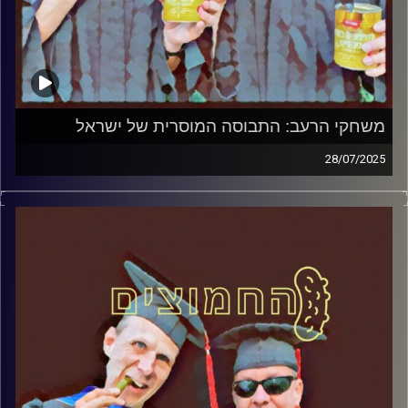
משחקי הרעב: התבוסה המוסרית של ישראל
28/07/2025
המערכת הפוליטית על ספת הפסיכולוג, עם פרופסור בועז בן-
דוד ופרופסור גלעד הירשברגר
קרדיט תמונות:
AudioVersity