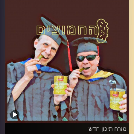
קרדיט תמונות:
AudioVersity
מזרח תיכון חדש