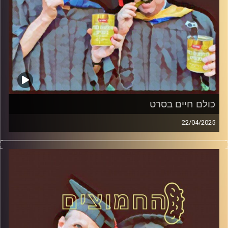
כולם חיים בסרט
22/04/2025
המערכת הפוליטית על ספת הפסיכולוג, עם פרופסור בועז בן-
דוד ופרופסור גלעד הירשברגר
קרדיט תמונות:
AudioVersity