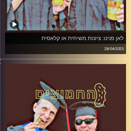
לאן פנינו: ציונות משיחית או קלאסית
28/04/2025
המערכת הפוליטית על ספת הפסיכולוג, עם פרופסור בועז בן-
דוד ופרופסור גלעד הירשברגר
קרדיט תמונות:
AudioVersity