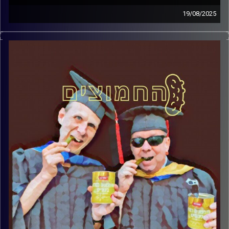
19/08/2025
המערכת הפוליטית על ספת הפסיכולוג, עם פרופסור בועז בן-
דוד ופרופסור גלעד הירשברגר
קרדיט תמונות:
AudioVersity