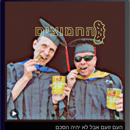
דוד ופרופסור גלעד הירשברגר
קרדיט תמונות:
AudioVersity
העם זועם אבל לא יהיה הסכם