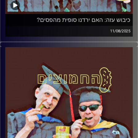
כיבוש עזה: האם ירדנו סופית מהפסים?
11/08/2025
המערכת הפוליטית על ספת הפסיכולוג, עם פרופסור בועז בן-
דוד ופרופסור גלעד הירשברגר
קרדיט תמונות:
AudioVersity