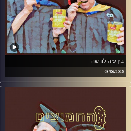
בין עזה לורשה
03/06/2025
המערכת הפוליטית על ספת הפסיכולוג, עם פרופסור בועז בן-
דוד ופרופסור גלעד הירשברגר
קרדיט תמונות:
AudioVersity