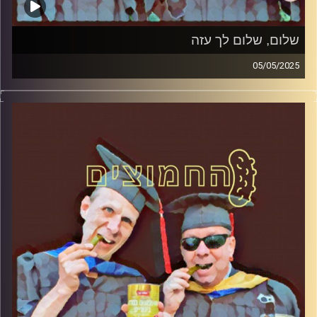
שלום, שלום לך עזה
05/05/2025
המערכת הפוליטית על ספת הפסיכולוג, עם פרופסור בועז בן-
דוד ופרופסור גלעד הירשברגר
קרדיט תמונות:
AudioVersity