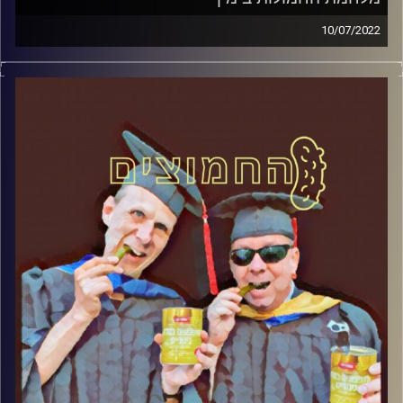
10/07/2022
המערכת הפוליטית על ספת הפסיכולוג, עם פרופסור בועז בן-
דוד ופרופסור גלעד הירשברגר
קרדיט תמונות:
AudioVersity