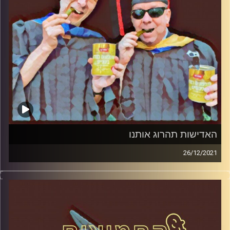
האדישות תהרוג אותנו
26/12/2021
המערכת הפוליטית על ספת הפסיכולוג, עם פרופסור בועז בן-
דוד ופרופסור גלעד הירשברגר
קרדיט תמונות:
AudioVersity