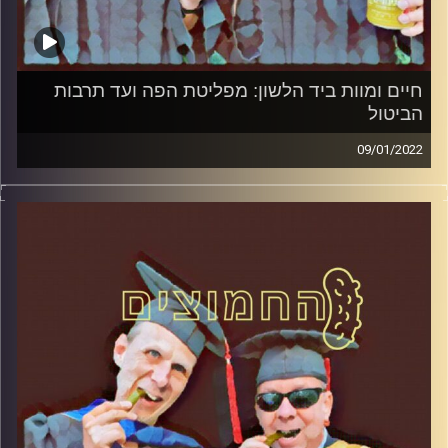
חיים ומוות ביד הלשון: מפליטת הפה ועד תרבות
הביטול
09/01/2022
המערכת הפוליטית על ספת הפסיכולוג, עם פרופסור בועז בן-
דוד ופרופסור גלעד הירשברגר
קרדיט תמונות:
AudioVersity