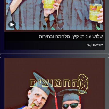
שלוש עונות: קיץ, מלחמה ובחירות
07/08/2022
המערכת הפוליטית על ספת הפסיכולוג, עם פרופסור בועז בן-
דוד ופרופסור גלעד הירשברגר
קרדיט תמונות:
AudioVersity