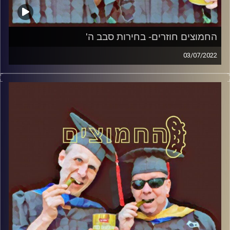
החמוצים חוזרים- בחירות סבב ה'
03/07/2022
המערכת הפוליטית על ספת הפסיכולוג, עם פרופסור בועז בן-
דוד ופרופסור גלעד הירשברגר
קרדיט תמונות:
AudioVersity