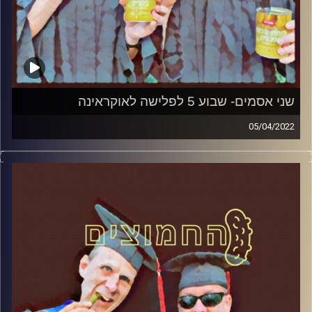
שני אסמים- שבוע 5 לפלישה לאוקראינה
05/04/2022
המערכת הפוליטית על ספת הפסיכולוג, עם פרופסור בועז בן-
דוד ופרופסור גלעד הירשברגר
קרדיט תמונות:
AudioVersity