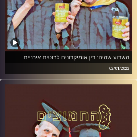
השבוע שהיה: בין אומיקרונים לבוטים אירניים
02/01/2022
המערכת הפוליטית על ספת הפסיכולוג, עם פרופסור בועז בן-
דוד ופרופסור גלעד הירשברגר
קרדיט תמונות:
AudioVersity