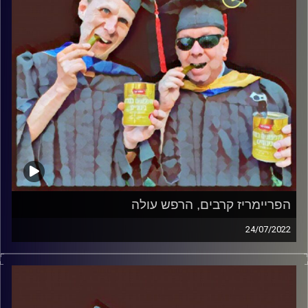
הפריימריז קרבים, הרפש עולה
24/07/2022
המערכת הפוליטית על ספת הפסיכולוג, עם פרופסור בועז בן-
דוד ופרופסור גלעד הירשברגר
קרדיט תמונות:
AudioVersity