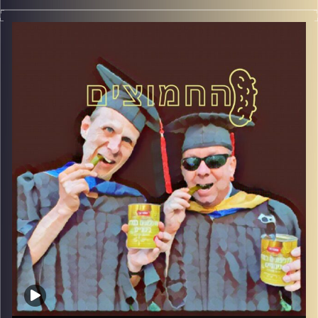
המערכת הפוליטית על ספת הפסיכולוג, עם פרופסור בועז בן-
דוד ופרופסור גלעד הירשברגר
קרדיט תמונות:
AudioVersity