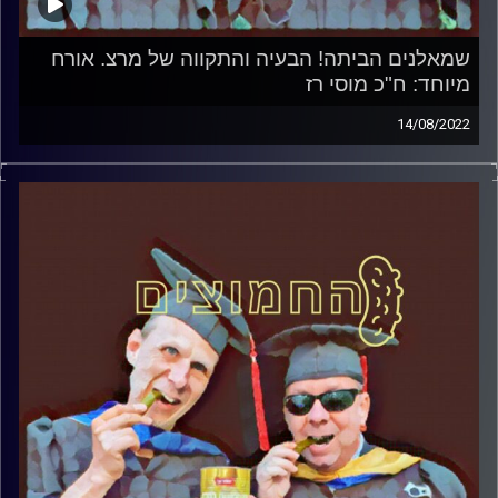
שמאלנים הביתה! הבעיה והתקווה של מרצ. אורח
מיוחד: ח"כ מוסי רז
14/08/2022
המערכת הפוליטית על ספת הפסיכולוג, עם פרופסור בועז בן-
דוד ופרופסור גלעד הירשברגר
אורח מיוחד: ח"כ מוסי רז
קרדיט תמונות:
AudioVersity