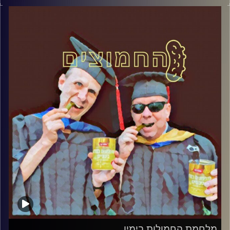
דוד ופרופסור גלעד הירשברגר
קרדיט תמונות:
AudioVersity
מלחמת החמולות בימין