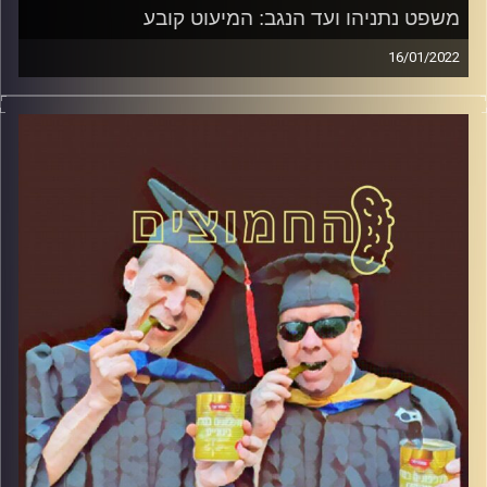
משפט נתניהו ועד הנגב: המיעוט קובע
16/01/2022
המערכת הפוליטית על ספת הפסיכולוג, עם פרופסור בועז בן-
דוד ופרופסור גלעד הירשברגר
קרדיט תמונות:
AudioVersity