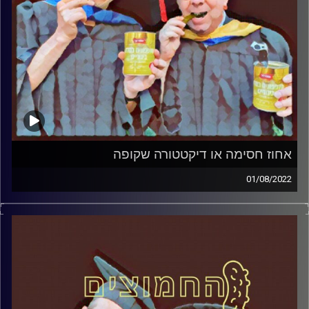
אחוז חסימה או דיקטטורה שקופה
01/08/2022
המערכת הפוליטית על ספת הפסיכולוג, עם פרופסור בועז בן-
דוד ופרופסור גלעד הירשברגר
קרדיט תמונות:
AudioVersity