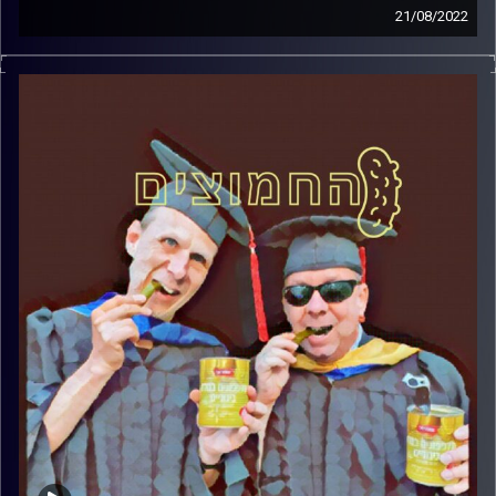
21/08/2022
המערכת הפוליטית על ספת הפסיכולוג, עם פרופסור בועז בן-
דוד ופרופסור גלעד הירשברגר
אורח מיוחד: ד"ר שלמה אגוז, המכללה אקדמית הדסה.
קרדיט תמונות:
AudioVersity