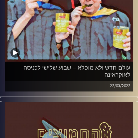
עולם חדש ולא מופלא – שבוע שלישי לכניסה
לאוקראינה
22/03/2022
המערכת הפוליטית על ספת הפסיכולוג, עם פרופסור בועז בן-
דוד ופרופסור גלעד הירשברגר
קרדיט תמונות:
AudioVersity