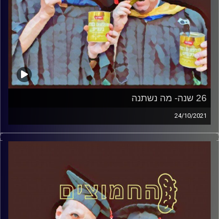
26 שנה- מה נשתנה
24/10/2021
המערכת הפוליטית על ספת הפסיכולוג, עם פרופסור בועז בן-
דוד ופרופסור גלעד הירשברגר
קרדיט תמונות:
AudioVersity