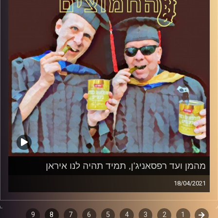
הירשברגר
והפעם: הפאשיזם לא יעבור
קרדיט תמונות:
AudioVersity
מהמן ועד רפסאניג'ן, תמיד תהיה לנו איראן
18/04/2021
החמוצים – בפעם הרביעית
קודם
1
דפדוף
2
3
4
5
6
7
8
9