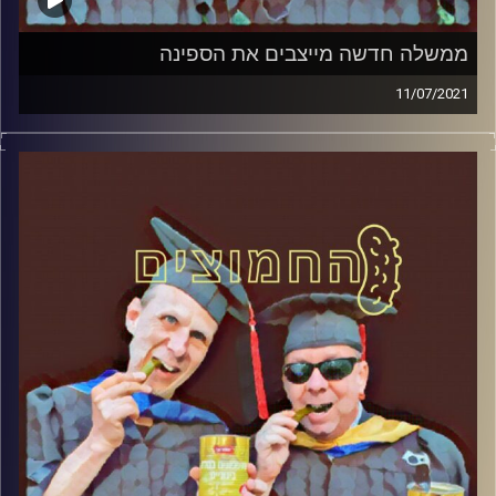
ממשלה חדשה מייצבים את הספינה
11/07/2021
החמוצים – בפעם הרביעית
המערכת הפוליטית על ספת הפסיכולוג,
עם פרופסור בועז בן-דוד ופרופסור גלעד
הירשברגר
והפעם: ממשלה חדשה מייצבים את הספינה
קרדיט תמונות:
AudioVersity