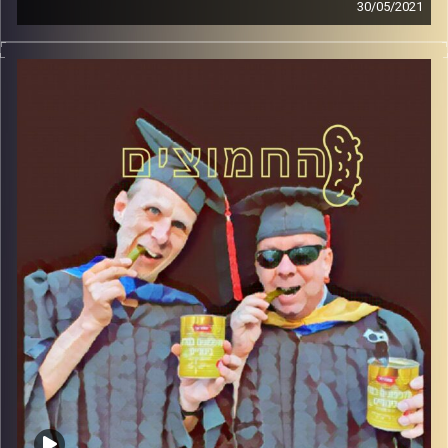
30/05/2021
החמוצים – בפעם הרביעית
המערכת הפוליטית על ספת הפסיכולוג,
עם פרופסור בועז בן-דוד ופרופסור גלעד
הירשברגר
והפעם: איומים והזדמנויות בממשלת השינוי
קרדיט תמונות:
AudioVersity