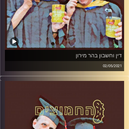
קרדיט תמונות:
AudioVersity
דין וחשבון בהר מירון
02/05/2021
החמוצים – בפעם הרביעית
המערכת הפוליטית על ספת הפסיכולוג,
עם פרופסור בועז בן-דוד ופרופסור גלעד
הירשברגר
והפעם: דין וחשבון בהר מירון