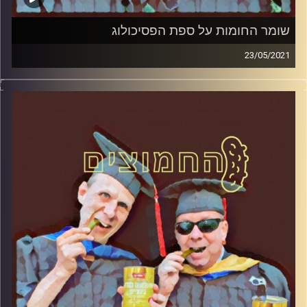
שומר החומות על ספת הפסיכולוג
23/05/2021
החמוצים – בפעם הרביעית
המערכת הפוליטית על ספת הפסיכולוג,
עם פרופסור בועז בן-דוד ופרופסור גלעד
הירשברגר
והפעם: שומר החומות על ספת הפסיכולוג
קרדיט תמונות:
AudioVersity