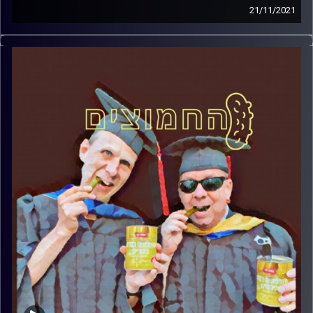
21/11/2021
המערכת הפוליטית על ספת הפסיכולוג, עם פרופסור בועז בן-
דוד ופרופסור גלעד הירשברגר
קרדיט תמונות:
AudioVersity