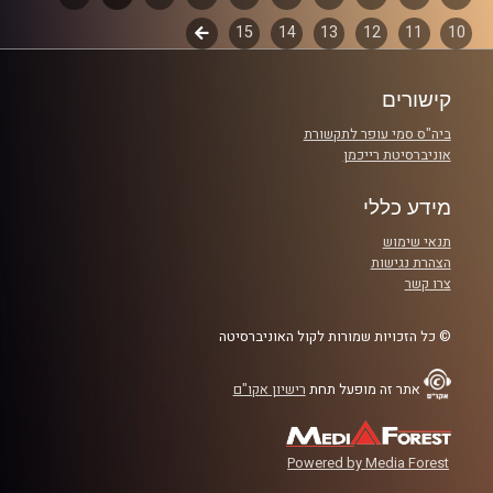
המערכת הפוליטית על ספת הפסיכולוג,
10
11
12
13
14
15
לשלב
פרקים
עם פרופסור בועז בן-דוד ופרופסור גלעד
הבא
הירשברגר
קישורים
ביה"ס סמי עופר לתקשורת
והפעם: מועד ד' – מהמן ועד רפסאניג'ן, תמיד
אוניברסיטת רייכמן
תהיה לנו איראן
מידע כללי
תנאי שימוש
קרדיט תמונות:
AudioVersity
הצהרת נגישות
צרו קשר
© כל הזכויות שמורות לקול האוניברסיטה
אתר זה מופעל תחת
רישיון אקו"ם
Powered by Media Forest