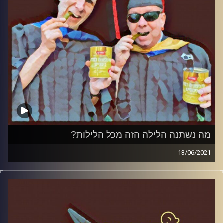
הראשון
קרדיט תמונות:
AudioVersity
מה נשתנה הלילה הזה מכל הלילות?
13/06/2021
החמוצים – בפעם הרביעית
המערכת הפוליטית על ספת הפסיכולוג,
עם פרופסור בועז בן-דוד ופרופסור גלעד