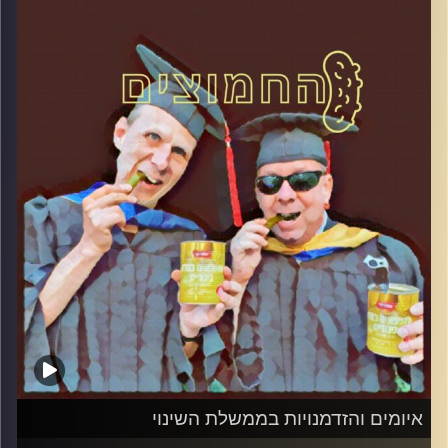
המערכת הפוליטית על ספת הפסיכולוג,
עם פרופסור בועז בן-דוד ופרופסור גלעד
הירשברגר
והפעם: צפוי שינוי! סופרים את השעות להקמת
הממשלה
קרדיט תמונות:
AudioVersity
איומים והזדמנויות בממשלת השינוי