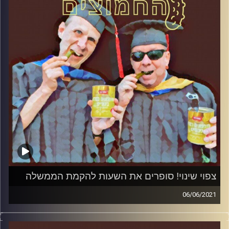
הירשברגר
והפעם: מה נשתנה הלילה הזה מכל הלילות?
קרדיט תמונות:
AudioVersity
צפוי שינוי! סופרים את השעות להקמת הממשלה
06/06/2021
החמוצים – בפעם הרביעית