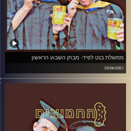
ממשלת בנט לפיד- מבחן השבוע הראשון
20/06/2021
החמוצים – בפעם הרביעית
המערכת הפוליטית על ספת הפסיכולוג,
עם פרופסור בועז בן-דוד ופרופסור גלעד
הירשברגר
והפעם: ממשלת בנט לפיד- מבחן השבוע