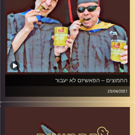
קרדיט תמונות:
AudioVersity
החמוצים – הפאשיזם לא יעבור
25/04/2021
החמוצים – בפעם הרביעית
המערכת הפוליטית על ספת הפסיכולוג,
עם פרופסור בועז בן-דוד ופרופסור גלעד