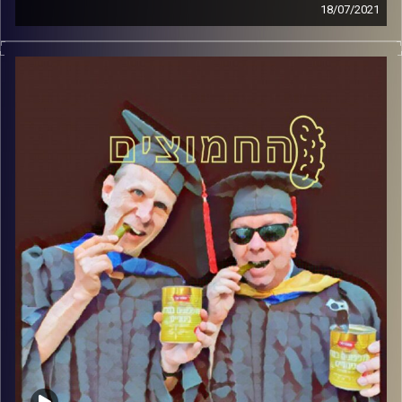
18/07/2021
החמוצים – בפעם הרביעית
המערכת הפוליטית על ספת הפסיכולוג,
עם פרופסור בועז בן-דוד ופרופסור גלעד
הירשברגר
והפעם: אם שחורים או לבנים נמות כולנו
גזענים
קרדיט תמונות:
AudioVersity