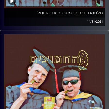
מלחמת תרבות: מסוסיה עד הכותל
14/11/2021
המערכת הפוליטית על ספת הפסיכולוג, עם פרופסור בועז בן-
דוד ופרופסור גלעד הירשברגר
קרדיט תמונות:
AudioVersity