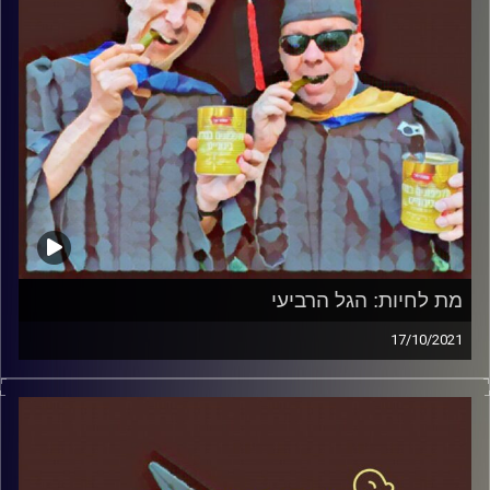
מת לחיות: הגל הרביעי
17/10/2021
המערכת הפוליטית על ספת הפסיכולוג, עם פרופסור בועז בן-
דוד ופרופסור גלעד הירשברגר
קרדיט תמונות:
AudioVersity