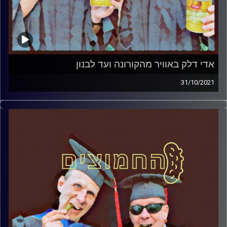
אדי דלק באוויר מהקורונה ועד לבנון
31/10/2021
המערכת הפוליטית על ספת הפסיכולוג, עם פרופסור בועז בן-
דוד ופרופסור גלעד הירשברגר
קרדיט תמונות:
AudioVersity