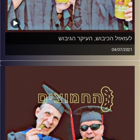
לעזאזל הכיבוש, העיקר הגיבוש
04/07/2021
החמוצים – בפעם הרביעית
המערכת הפוליטית על ספת הפסיכולוג,
עם פרופסור בועז בן-דוד ופרופסור גלעד
הירשברגר
והפעם: לעזאזל הכיבוש, העיקר הגיבוש
קרדיט תמונות:
AudioVersity