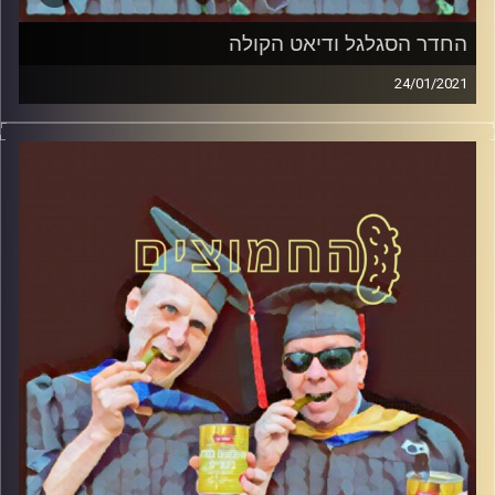
החדר הסגלגל ודיאט הקולה
24/01/2021
החמוצים – בפעם הרביעית
המערכת הפוליטית על ספת הפסיכולוג,
עם פרופסור בועז בן-דוד ופרופסור גלעד
הירשברגר
והפעם: החדר הסגלגל ודיאט הקולה
קרדיט תמונות:
AudioVersity