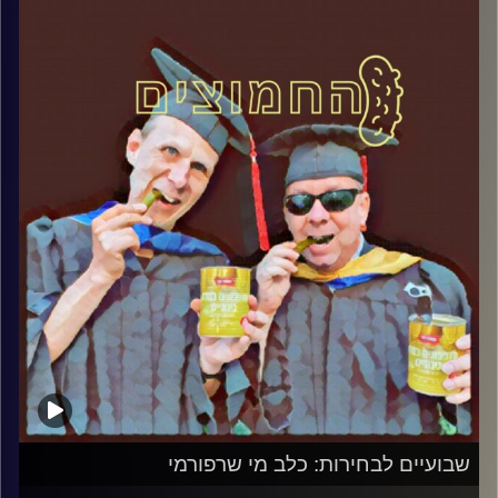
המערכת הפוליטית על ספת הפסיכולוג,
עם פרופסור בועז בן-דוד ופרופסור גלעד
הירשברגר
והפעם: שבוע לבחירות: האדישות – כרסום יסוד
הדמוקרטיה
קרדיט תמונות:
AudioVersity
שבועיים לבחירות: כלב מי שרפורמי