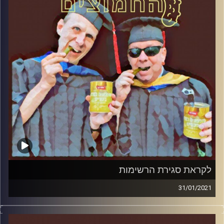
הירשברגר
והפעם: ביבי והפרדוקס החרדי
קרדיט תמונות:
AudioVersity
לקראת סגירת הרשימות
31/01/2021
החמוצים – בפעם הרביעית