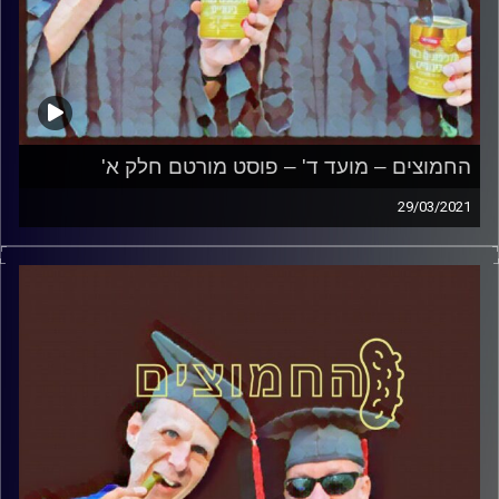
החמוצים – מועד ד' – פוסט מורטם חלק א'
29/03/2021
החמוצים – בפעם הרביעית
המערכת הפוליטית על ספת הפסיכולוג,
עם פרופסור בועז בן-דוד ופרופסור גלעד
הירשברגר
והפעם: מועד ד' – פוסט מורטם חלק א
'