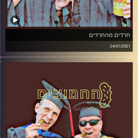
חרדים מהחרדים
24/01/2021
החמוצים – בפעם הרביעית
המערכת הפוליטית על ספת הפסיכולוג,
עם פרופסור בועז בן-דוד ופרופסור גלעד
הירשברגר
והפעם: חרדים מהחרדים
קרדיט תמונות:
AudioVersity