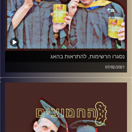
קרדיט תמונות:
AudioVersity
נסגרו הרשימות, להתראות בהאג
07/02/2021
החמוצים – בפעם הרביעית
המערכת הפוליטית על ספת הפסיכולוג, עם פרופסור בועז
בן-דוד ופרופסור גלעד הירשברגר
והפעם:נסגרו הרשימות, להתראות בהאג
קרדיט תמונות:
AudioVersity