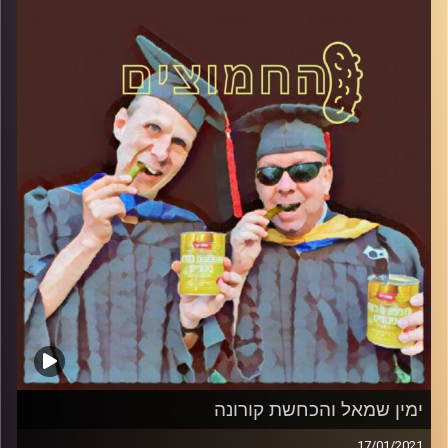
המערכת הפוליטית על ספת הפסיכולוג,
עם פרופסור בועז בן-דוד ופרופסור גלעד
הירשברגר
והפעם: שח-מט פוליטי
קרדיט תמונות:
AudioVersity
ימין שמאל והכחשת קורונה
17/01/2021