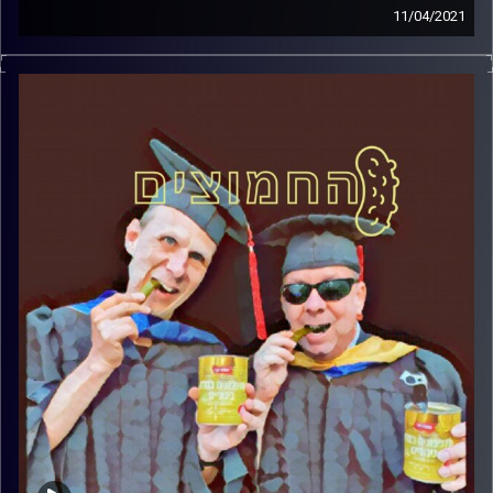
11/04/2021
החמוצים – בפעם הרביעית
המערכת הפוליטית על ספת הפסיכולוג,
עם פרופסור בועז בן-דוד ופרופסור גלעד
הירשברגר
והפעם:בין תהליכים למלחמת אזרחים
קרדיט תמונות:
AudioVersity