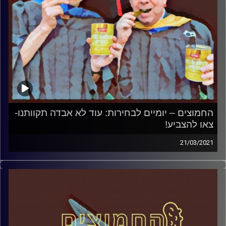
קרדיט תמונות:
AudioVersity
החמוצים – יומיים לבחירות: עוד לא אבדה תקוותנו-
צאו להצביע!
21/03/2021
החמוצים – בפעם הרביעית
המערכת הפוליטית על ספת הפסיכולוג,
עם פרופסור בועז בן-דוד ופרופסור גלעד
הירשברגר