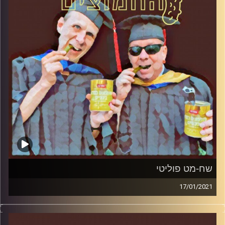
הירשברגר
והפעם: שמלאנים נגד שלום
קרדיט תמונות:
AudioVersity
שח-מט פוליטי
17/01/2021
החמוצים – בפעם הרביעית