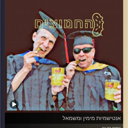
המערכת הפוליטית על ספת הפסיכולוג,
עם פרופסור בועז בן-דוד ופרופסור גלעד
הירשברגר
והפעם: לקראת סגירת הרשימות
קרדיט תמונות:
AudioVersity
אנטישמיות מימין ומשמאל