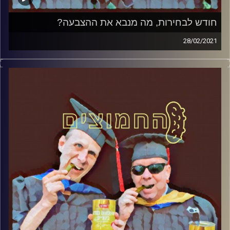
חודש לבחירות, מה מנבא את ההצבעה?
28/02/2021
החמוצים – בפעם הרביעית
המערכת הפוליטית על ספת הפסיכולוג,
עם פרופסור בועז בן-דוד ופרופסור גלעד
הירשברגר
והפעם:חודש לבחירות, מה מנבא את
ההצבעה
?
קרדיט תמונות:
AudioVersity