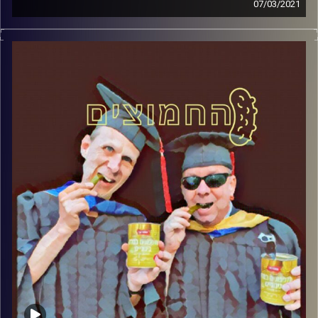
07/03/2021
החמוצים – בפעם הרביעית
המערכת הפוליטית על ספת הפסיכולוג,
עם פרופסור בועז בן-דוד ופרופסור גלעד
הירשברגר
והפעם: שבועיים לבחירות: כלב מי שרפורמי
קרדיט תמונות:
AudioVersity