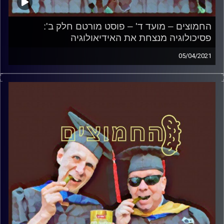
החמוצים – מועד ד' – פוסט מורטם חלק ב':
פסיכולוגיה מנצחת את האידיאולוגיה
05/04/2021
החמוצים – בפעם הרביעית
המערכת הפוליטית על ספת הפסיכולוג,
עם פרופסור בועז בן-דוד ופרופסור גלעד
הירשברגר
והפעם:מועד ד' – פוסט מורטם חלק ב':
פסיכולוגיה מנצחת את האידיאולוגיה
קרדיט תמונות:
AudioVersity