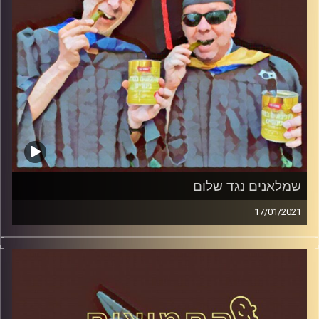
קרדיט תמונות:
AudioVersity
שמלאנים נגד שלום
17/01/2021
החמוצים – בפעם הרביעית
המערכת הפוליטית על ספת הפסיכולוג,
עם פרופסור בועז בן-דוד ופרופסור גלעד