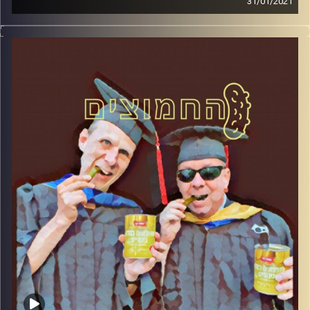
31/01/2021
החמוצים – בפעם הרביעית
המערכת הפוליטית על ספת הפסיכולוג,
עם פרופסור בועז בן-דוד ופרופסור גלעד
הירשברגר
והפעם: אנטישמיות מימין ומשמאל
קרדיט תמונות:
AudioVersity