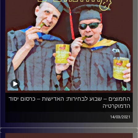
והפעם: יומיים לבחירות: עוד לא אבדה תקוותנו-
צאו להצביע
!
קרדיט תמונות:
AudioVersity
החמוצים – שבוע לבחירות: האדישות – כרסום יסוד
הדמוקרטיה
14/03/2021
החמוצים – בפעם הרביעית