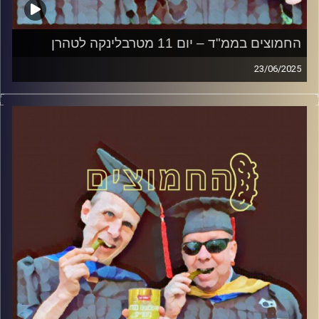
החמוצים בממ"ד – יום 11 מטרבלינקה לטהרן
23/06/2025
המערכת הפוליטית על ספת הפסיכולוג, עם פרופסור בועז בן-
דוד ופרופסור גלעד הירשברגר
קרדיט תמונות:
AudioVersity