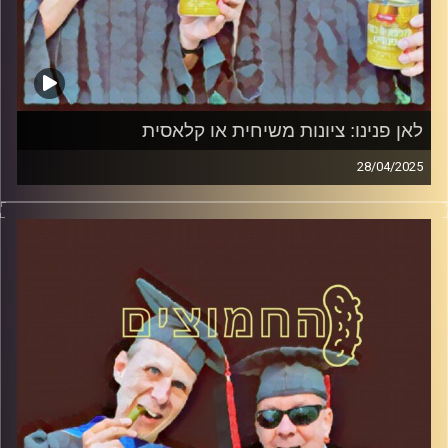
לאן פנינו: ציונות משיחית או קלאסית
28/04/2025
המערכת הפוליטית על ספת הפסיכולוג, עם פרופסור בועז בן-
דוד ופרופסור גלעד הירשברגר
קרדיט תמונות:
AudioVersity