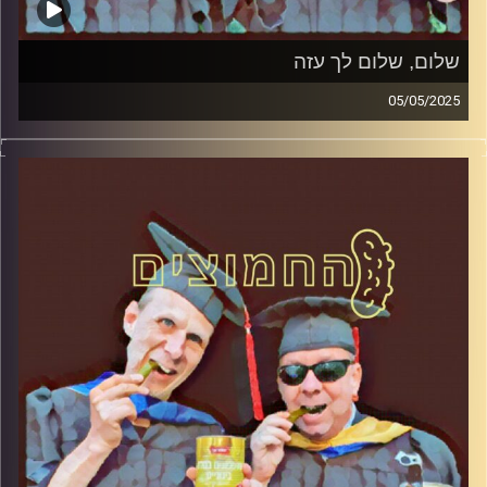
שלום, שלום לך עזה
05/05/2025
המערכת הפוליטית על ספת הפסיכולוג, עם פרופסור בועז בן-
דוד ופרופסור גלעד הירשברגר
קרדיט תמונות:
AudioVersity