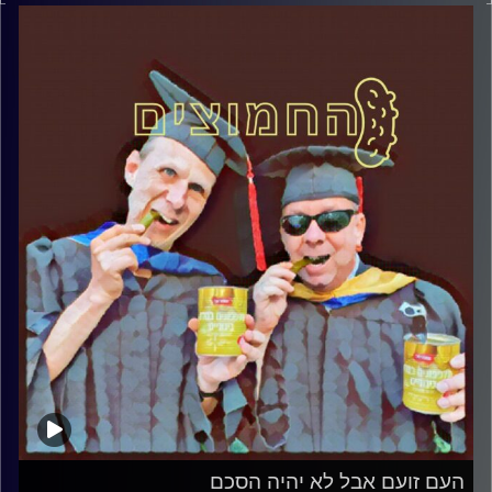
דוד ופרופסור גלעד הירשברגר
קרדיט תמונות:
AudioVersity
העם זועם אבל לא יהיה הסכם