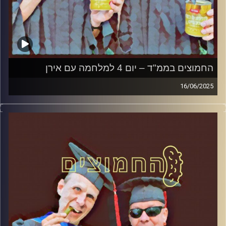
החמוצים בממ"ד – יום 4 למלחמה עם אירן
16/06/2025
המערכת הפוליטית על ספת הפסיכולוג, עם פרופסור בועז בן-
דוד ופרופסור גלעד הירשברגר
קרדיט תמונות:
AudioVersity