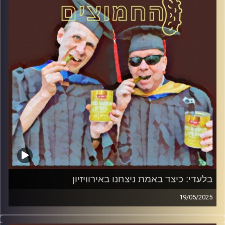
קרדיט תמונות:
AudioVersity
בלעדי: כיצד באמת ניצחנו באירוויזיון
19/05/2025
המערכת הפוליטית על ספת הפסיכולוג, עם פרופסור בועז בן-
דוד ופרופסור גלעד הירשברגר