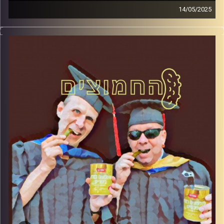
14/05/2025
המערכת הפוליטית על ספת הפסיכולוג, עם פרופסור בועז בן-
דוד ופרופסור גלעד הירשברגר
קרדיט תמונות:
AudioVersity