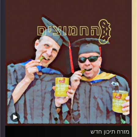
קרדיט תמונות:
AudioVersity
מזרח תיכון חדש