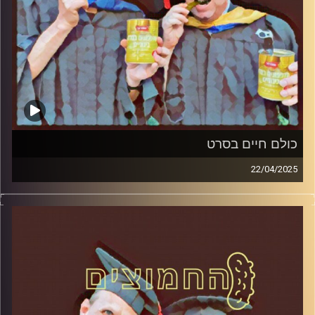
כולם חיים בסרט
22/04/2025
המערכת הפוליטית על ספת הפסיכולוג, עם פרופסור בועז בן-
דוד ופרופסור גלעד הירשברגר
קרדיט תמונות:
AudioVersity