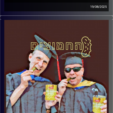
19/08/2025
המערכת הפוליטית על ספת הפסיכולוג, עם פרופסור בועז בן-
דוד ופרופסור גלעד הירשברגר
קרדיט תמונות:
AudioVersity