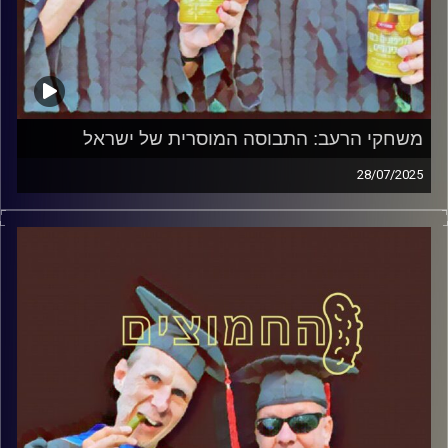
משחקי הרעב: התבוסה המוסרית של ישראל
28/07/2025
המערכת הפוליטית על ספת הפסיכולוג, עם פרופסור בועז בן-
דוד ופרופסור גלעד הירשברגר
קרדיט תמונות:
AudioVersity