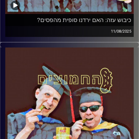
כיבוש עזה: האם ירדנו סופית מהפסים?
11/08/2025
המערכת הפוליטית על ספת הפסיכולוג, עם פרופסור בועז בן-
דוד ופרופסור גלעד הירשברגר
קרדיט תמונות:
AudioVersity