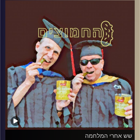
דוד ופרופסור גלעד הירשברגר
קרדיט תמונות:
AudioVersity
שש אחרי המלחמה