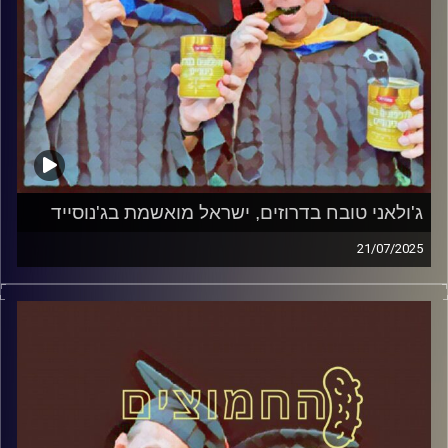
ג'ולאני טובח בדרוזים, ישראל מואשמת בג'נוסייד
21/07/2025
המערכת הפוליטית על ספת הפסיכולוג, עם פרופסור בועז בן-
דוד ופרופסור גלעד הירשברגר
קרדיט תמונות:
AudioVersity