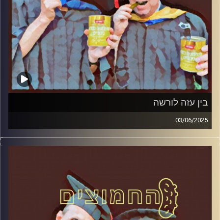
בין עזה לורשה
03/06/2025
המערכת הפוליטית על ספת הפסיכולוג, עם פרופסור בועז בן-
דוד ופרופסור גלעד הירשברגר
קרדיט תמונות:
AudioVersity