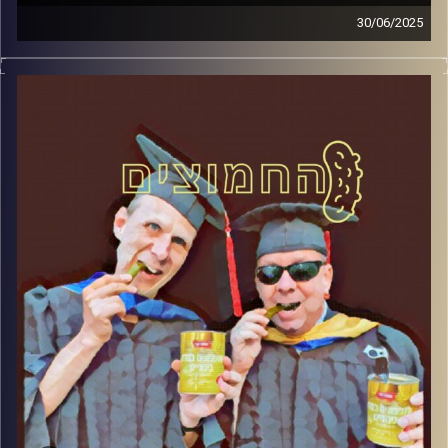
30/06/2025
המערכת הפוליטית על ספת הפסיכולוג, עם פרופסור בועז בן-
דוד ופרופסור גלעד הירשברגר
קרדיט תמונות:
AudioVersity