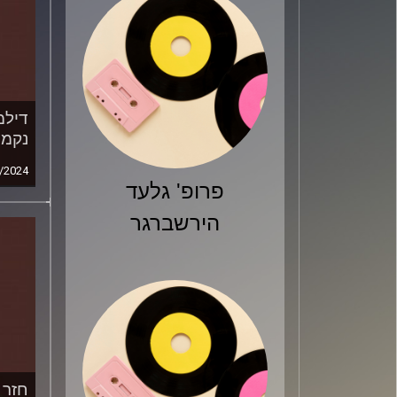
דילמ
נקמ
/2024
פרופ' גלעד
הירשברגר
חזר 