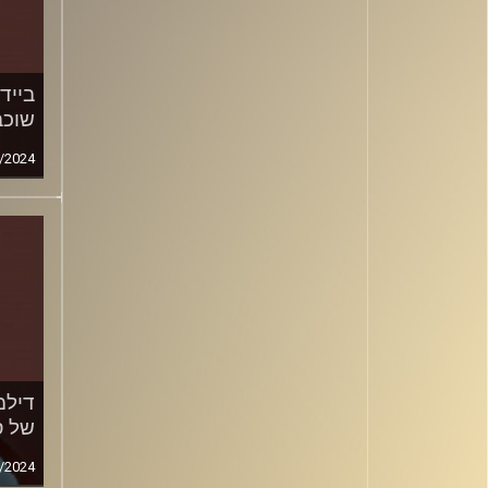
בייד
שוכב
/2024
דילמ
של ס
/2024