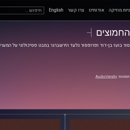
חיפוש:
יות מוזיקה
אודותינו
צרו קשר
English
החמוצים
ור בועז בן-דוד ופרופסור גלעד הירשברגר במבט פסיכולוגי על המערכ
תמונות:
AudioVersity