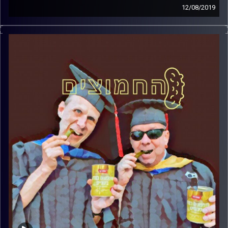
12/08/2019
פרופסור בועז בן-דוד ופרופסור גלעד הירשברגר
במבט פסיכולוגי על בחירות 2019
.
והפעם: התגובות לפיגוע – לקרוא את גרוסמן זה
חטא
קרדיט תמונות:
AudioVersity