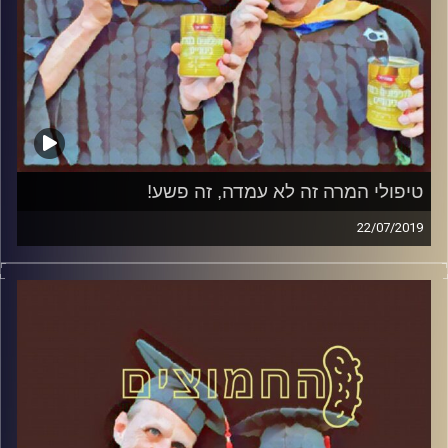
טיפולי המרה זה לא עמדה, זה פשע!
22/07/2019
פרופסור בועז בן-דוד ופרופסור גלעד הירשברגר
במבט פסיכולוגי על בחירות 2019
.
והפעם: טיפולי המרה זה לא עמדה, זה פשע
!
קרדיט תמונות:
AudioVersity