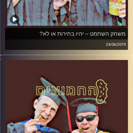
משחק השחמט – יהיו בחירות או לא?
24/06/2019
פרופסור בועז בן-דוד ופרופסור גלעד הירשברגר
במבט פסיכולוגי על בחירות 2019
.
והפעם: משחק השחמט – יהיו בחירות או לא
?
קרדיט תמונות:
AudioVersity