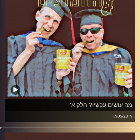
קרדיט תמונות:
AudioVersity
מה עושים עכשיו? חלק א'
17/06/2019
פרופסור בועז בן-דוד ופרופסור גלעד הירשברגר
במבט פסיכולוגי על בחירות 2019
.