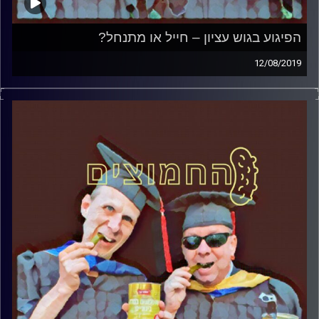
הפיגוע בגוש עציון – חייל או מתנחל?
12/08/2019
פרופסור בועז בן-דוד ופרופסור גלעד הירשברגר
במבט פסיכולוגי על בחירות 2019
.
והפעם: הפיגוע בגוש עציון – חייל או מתנחל
?
קרדיט תמונות:
AudioVersity