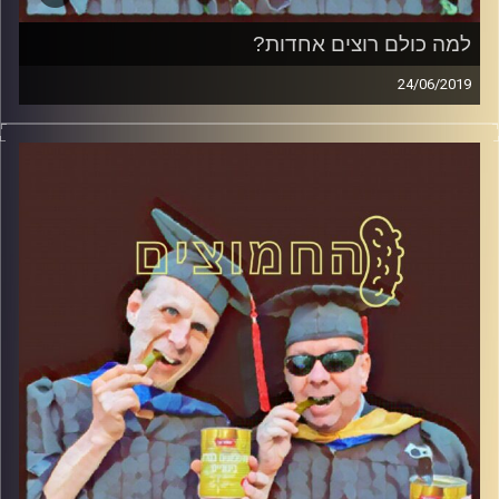
למה כולם רוצים אחדות?
24/06/2019
פרופסור בועז בן-דוד ופרופסור גלעד הירשברגר
במבט פסיכולוגי על בחירות 2019
.
והפעם: למה כולם רוצים אחדות
?
קרדיט תמונות:
AudioVersity