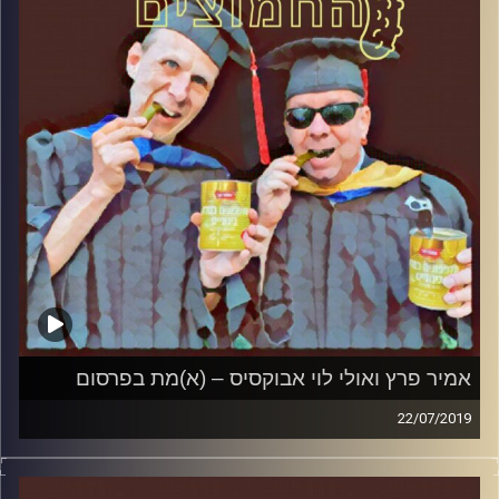
קרדיט תמונות:
AudioVersity
אמיר פרץ ואולי לוי אבוקסיס – (א)מת בפרסום
22/07/2019
פרופסור בועז בן-דוד ופרופסור גלעד הירשברגר
במבט פסיכולוגי על בחירות 2019
.