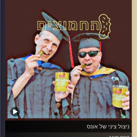
והפעם: אמיר פרץ ואורלי לוי אבוקסיס – (א)מת
בפרסום
קרדיט תמונות:
AudioVersity
ניצול ציני של אונס