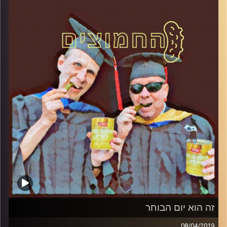
והפעם: מה עושים עכשיו? חלק א
'
קרדיט תמונות:
AudioVersity
זה הוא יום הבוחר
08/04/2019