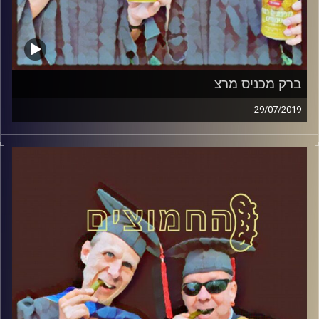
ברק מכניס מרצ
29/07/2019
פרופסור בועז בן-דוד ופרופסור גלעד הירשברגר
במבט פסיכולוגי על בחירות 2019
.
והפעם: ברק מכניס מרצ
קרדיט תמונות:
AudioVersity