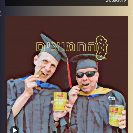
24/06/2019
פרופסור בועז בן-דוד ופרופסור גלעד הירשברגר
במבט פסיכולוגי על בחירות 2019
.
והפעם: ניצול ציני של אונס
קרדיט תמונות:
AudioVersity