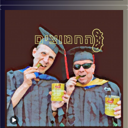
פרופסור בועז בן-דוד ופרופסור גלעד הירשברגר
במבט פסיכולוגי על בחירות 2019
.
והפעם: סדינים מלוכלים, כיפות צחורות –
פרשת האונס באיה נאפה
קרדיט תמונות:
AudioVersity