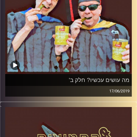
מה עושים עכשיו? חלק ב'
17/06/2019
פרופסור בועז בן-דוד ופרופסור גלעד הירשברגר
במבט פסיכולוגי על בחירות 2019
.
והפעם: מה עושים עכשיו? חלק ב
'