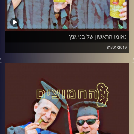
נאומו הראשון של בני גנץ
31/01/2019
פרופסור בועז בן-דוד ופרופסור גלעד הירשברגר
במבט פסיכולוגי על בחירות 2019
.
והפעם: נאומו הראשון של בני גנץ
קרדיט תמונות:
AudioVersity