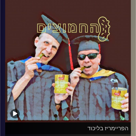
במבט פסיכולוגי על בחירות 2019
.
והפעם: תוצאות הפריימריז בליכוד – רק
הממלכתי מנצח
אורח – ד"ר שלמה אגוז, מרצה לפוליטיקה
ותקשורת במכללה האקדמית הדסה ופעיל
חברתי
קרדיט תמונות:
AudioVersity
הפריימריז בליכוד