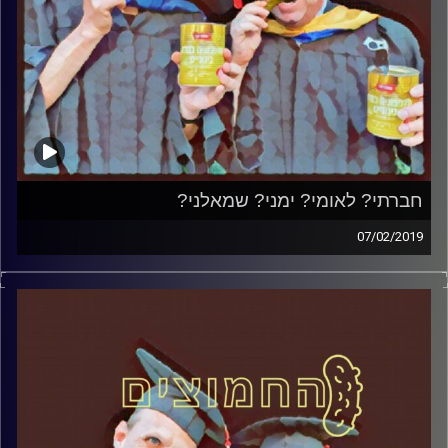
חברתי? לאומי? ימני? שמאלני?
07/02/2019
פרופסור בועז בן-דוד ופרופסור גלעד הירשברגר
במבט פסיכולוגי על בחירות 2019
.
והפעם: חברתי? לאומי? ימני? שמאלני
?
אורח – ד"ר שלמה אגוז, מרצה לפוליטיקה
ותקשורת במכללה האקדמית הדסה ופעיל