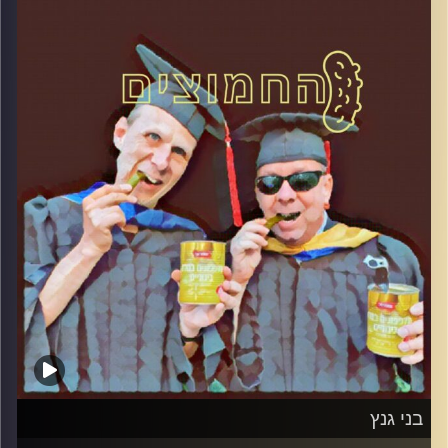
והפעם: יחסי בנימין נתניהו והתקשורת
קרדיט תמונות:
AudioVersity
בני גנץ