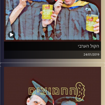
הקול הערבי
24/01/2019
פרופסור בועז בן-דוד ופרופסור גלעד הירשברגר
במבט פסיכולוגי על בחירות 2019
.
והפעם: הקול הערבי
קרדיט תמונות:
AudioVersity