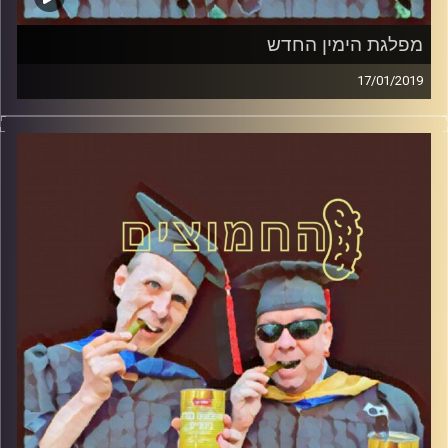
מפלגת הימין החדש
17/01/2019
פרופסור בועז בן-דוד ופרופסור גלעד הירשברגר
במבט פסיכולוגי על בחירות 2019
.
והפעם: מפלגת הימין החדש
קרדיט תמונות:
AudioVersity