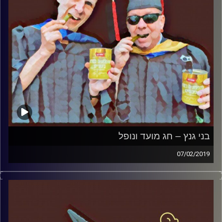
חברתי
קרדיט תמונות:
AudioVersity
בני גנץ – חג מועד ונופל
07/02/2019
פרופסור בועז בן-דוד ופרופסור גלעד הירשברגר
במבט פסיכולוגי על בחירות 2019
.
והפעם: בני גנץ – חג מועד ונופל