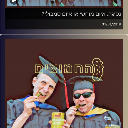
נסיגה, איום מוחשי או איום סמבולי?
31/01/2019
פרופסור בועז בן-דוד ופרופסור גלעד הירשברגר
במבט פסיכולוגי על בחירות 2019
.
והפעם: נסיגה, איום מוחשי או איום סמבולי
?
אורח – ד"ר שאול אריאלי
קרדיט תמונות:
AudioVersity