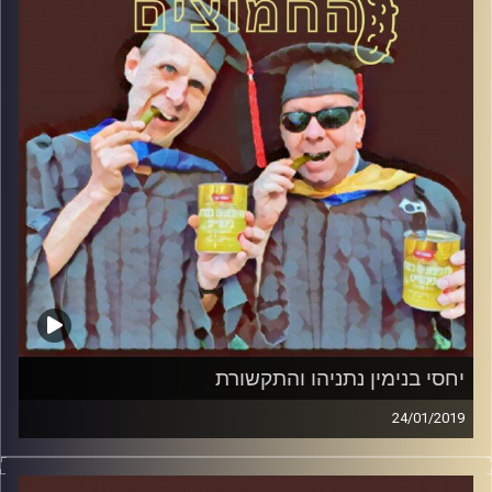
קרדיט תמונות:
AudioVersity
יחסי בנימין נתניהו והתקשורת
24/01/2019
פרופסור בועז בן-דוד ופרופסור גלעד הירשברגר
במבט פסיכולוגי על בחירות 2019
.