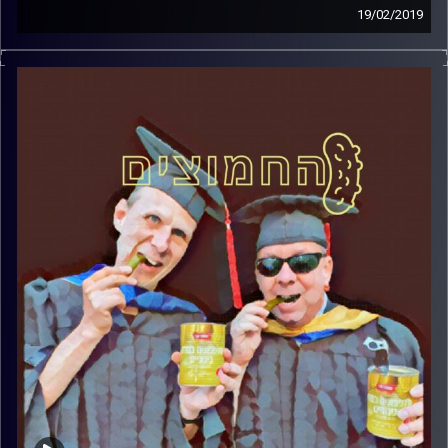
19/02/2019
פרופסור בועז בן-דוד ופרופסור גלעד הירשברגר
במבט פסיכולוגי על בחירות 2019
.
והפעם: האם אפשר לנצח בבחירות בלי לשכנע
את הציבור
?
קרדיט תמונות:
AudioVersity