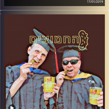
17/01/2019
פרופסור בועז בן-דוד ופרופסור גלעד הירשברגר
במבט פסיכולוגי על בחירות 2019
.
והפעם: בני גנץ
קרדיט תמונות:
AudioVersity