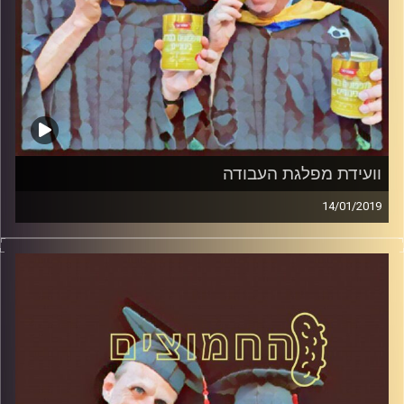
וועידת מפלגת העבודה
14/01/2019
פרופסור בועז בן-דוד ופרופסור גלעד הירשברגר
במבט פסיכולוגי על בחירות 2019
.
והפעם: וועידת מפלגת העבודה
קרדיט תמונות:
AudioVersity