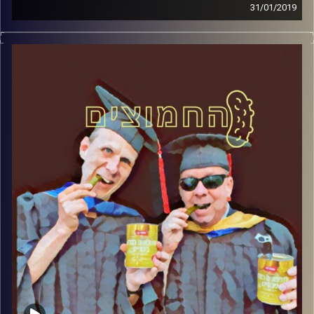
31/01/2019
פרופסור בועז בן-דוד ופרופסור גלעד הירשברגר
במבט פסיכולוגי על בחירות 2019
.
והפעם: הפריימריז בליכוד
קרדיט תמונות:
AudioVersity