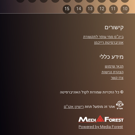
והפעם: סערת הסטודנטית במדים באוניברסיטה
15
14
13
12
11
10
פרקים
העברית
קישורים
קרדיט תמונות:
AudioVersity
ביה"ס סמי עופר לתקשורת
אוניברסיטת רייכמן
מידע כללי
תנאי שימוש
הצהרת נגישות
צרו קשר
© כל הזכויות שמורות לקול האוניברסיטה
אתר זה מופעל תחת
רישיון אקו"ם
Powered by Media Forest