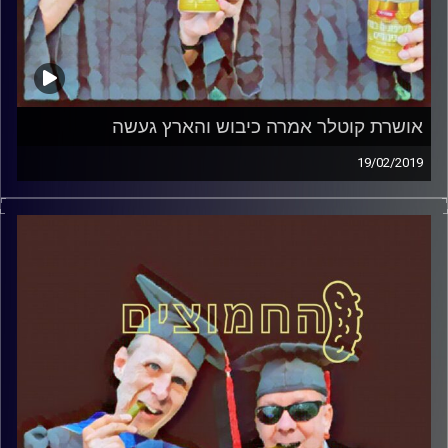
אושרת קוטלר אמרה כיבוש והארץ געשה
19/02/2019
פרופסור בועז בן-דוד ופרופסור גלעד הירשברגר
במבט פסיכולוגי על בחירות 2019
.
והפעם: אושרת קוטלר אמרה כיבוש והארץ
געשה
קרדיט תמונות:
AudioVersity