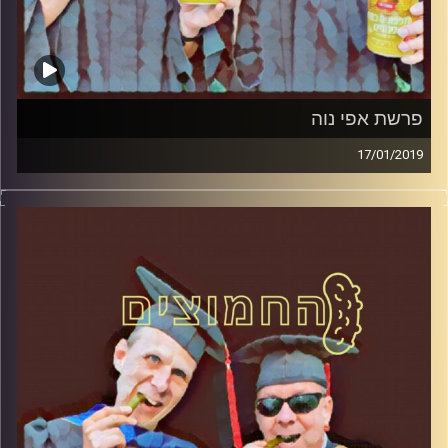
פרשת אפי נוה
17/01/2019
פרופסור בועז בן-דוד ופרופסור גלעד הירשברגר
במבט פסיכולוגי על בחירות 2019
.
והפעם: פרשת אפי נוה
קרדיט תמונות:
AudioVersity