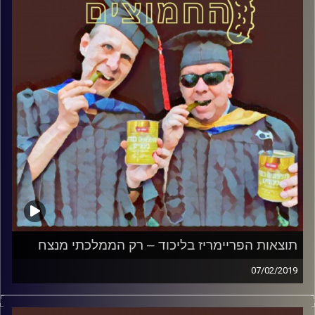
אורח – ד"ר שלמה אגוז, מרצה לפוליטיקה
ותקשורת במכללה האקדמית הדסה ופעיל
חברתי
קרדיט תמונות:
AudioVersity
תוצאות הפריימריז בליכוד – רק הממלכתי מנצח
07/02/2019
פרופסור בועז בן-דוד ופרופסור גלעד הירשברגר