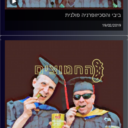
ביבי והסכיזופרניה פולנית
19/02/2019
פרופסור בועז בן-דוד ופרופסור גלעד הירשברגר
במבט פסיכולוגי על בחירות 2019
.
והפעם: ביבי והסכיזופרניה פולנית
קרדיט תמונות:
AudioVersity