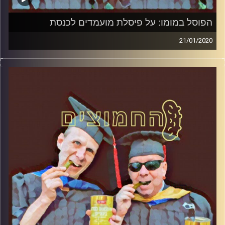
הפוסל במומו: על פיסלת מועמדים לכנסת
21/01/2020
החמוצים – בפעם השלישית
.
המערכת הפוליטית על ספת הפסיכולוג,
עם פרופסור בועז בן-דוד ופרופסור גלעד
הירשברגר
והפעם: החמוצים – הפוסל במומו: על פיסלת
מועמדים לכנסת
קרדיט תמונות:
AudioVersity