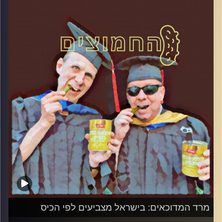
המערכת הפוליטית על ספת הפסיכולוג,
עם פרופסור בועז בן-דוד ופרופסור גלעד
הירשברגר
והפעם: גלגול ימינה
קרדיט תמונות:
AudioVersity
מרד המדוכאים: בישראל מצביעים לפי הכיס