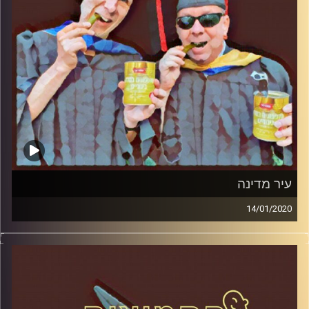
קרדיט תמונות:
AudioVersity
עיר מדינה
14/01/2020
החמוצים – בפעם השלישית
.
המערכת הפוליטית על ספת הפסיכולוג,
עם פרופסור בועז בן-דוד ופרופסור גלעד