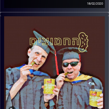
18/02/2020
החמוצים – בפעם השלישית
.
המערכת הפוליטית על ספת הפסיכולוג,
עם פרופסור בועז בן-דוד ופרופסור גלעד
הירשברגר
והפעם: ליברמן ומרצ סיפור אהבה
?
קרדיט תמונות:
AudioVersity