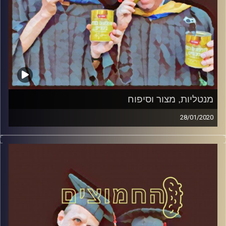
מנטליות, מצור וסיפוח
28/01/2020
החמוצים – בפעם השלישית
.
המערכת הפוליטית על ספת הפסיכולוג,
עם פרופסור בועז בן-דוד ופרופסור גלעד
הירשברגר
והפעם: מנטליות, מצור וסיפוח