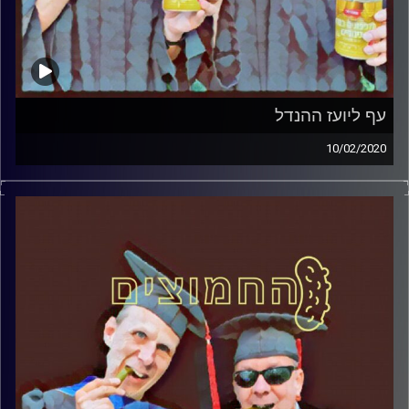
עף ליועז ההנדל
10/02/2020
החמוצים – בפעם השלישית
.
המערכת הפוליטית על ספת הפסיכולוג,
עם פרופסור בועז בן-דוד ופרופסור גלעד
הירשברגר
והפעם: עף ליועז ההנדל
קרדיט תמונות:
AudioVersity