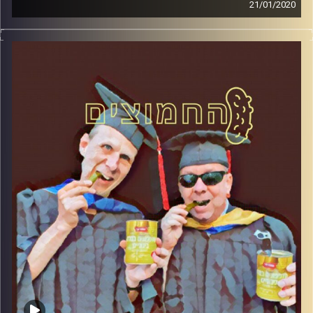
21/01/2020
החמוצים – בפעם השלישית
.
המערכת הפוליטית על ספת הפסיכולוג,
עם פרופסור בועז בן-דוד ופרופסור גלעד
הירשברגר
והפעם: מרד המדוכאים: בישראל מצביעים לפי
הכיס
קרדיט תמונות:
AudioVersity