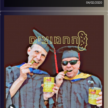
04/02/2020
החמוצים – בפעם השלישית
.
המערכת הפוליטית על ספת הפסיכולוג,
עם פרופסור בועז בן-דוד ופרופסור גלעד
הירשברגר
והפעם: עסקת המאה: אזרחות על תנאי
קרדיט תמונות:
AudioVersity