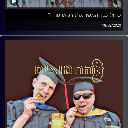
כחול לבן והמשותפת זוג או פרד?
18/02/2020
החמוצים – בפעם השלישית.
המערכת הפוליטית על ספת הפסיכולוג, עם פרופסור בועז
בן-דוד ופרופסור גלעד הירשברגר
והפעם: כחול לבן והמשותפת זוג או פרד
קרדיט תמונות:
AudioVersity