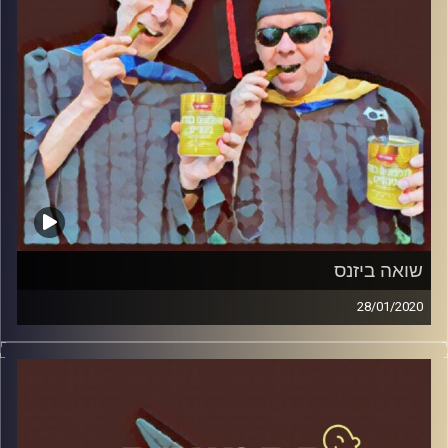
קרדיט תמונות:
AudioVersity
שואה ביזנס
28/01/2020
החמוצים – בפעם השלישית
.
המערכת הפוליטית על ספת הפסיכולוג,
עם פרופסור בועז בן-דוד ופרופסור גלעד