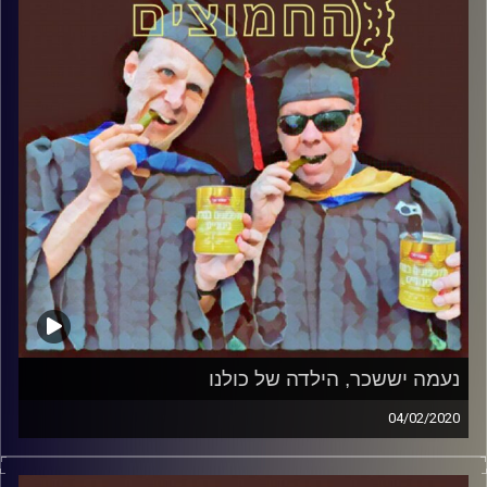
והפעם: למה מייחסים טרור
קרדיט תמונות:
AudioVersity
נעמה יששכר, הילדה של כולנו
04/02/2020
החמוצים – בפעם השלישית
.