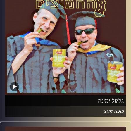
הירשברגר
והפעם: שואה ביזנס
קרדיט תמונות:
AudioVersity
גלגול ימינה
21/01/2020
החמוצים – בפעם השלישית
.