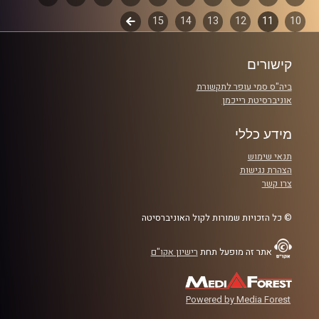
המערכת הפוליטית על ספת הפסיכולוג,
10
11
12
13
14
15
לשלב
פרקים
עם פרופסור בועז בן-דוד ופרופסור גלעד
הבא
הירשברגר
קישורים
ביה"ס סמי עופר לתקשורת
והפעם: פרופ' מזרחי והבועה השמלאנית
אוניברסיטת רייכמן
מידע כללי
קרדיט תמונות:
AudioVersity
תנאי שימוש
הצהרת נגישות
צרו קשר
© כל הזכויות שמורות לקול האוניברסיטה
אתר זה מופעל תחת
רישיון אקו"ם
Powered by Media Forest