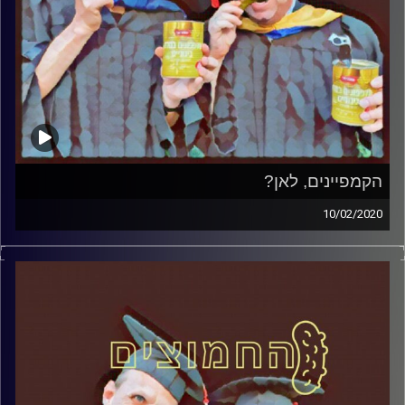
הקמפיינים, לאן?
10/02/2020
החמוצים – בפעם השלישית.
המערכת הפוליטית על ספת הפסיכולוג, עם פרופסור בועז
בן-דוד ופרופסור גלעד הירשברגר
הקמפיינים, לאן
קרדיט תמונות:
AudioVersity