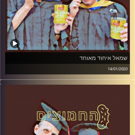
שמאל איחוד מאוחד
14/01/2020
החמוצים – בפעם השלישית
.
המערכת הפוליטית על ספת הפסיכולוג,
עם פרופסור בועז בן-דוד ופרופסור גלעד
הירשברגר
והפעם: שמאל איחוד מאוחד