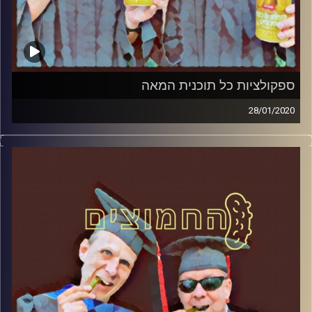
ספקולציות כל תוכנית המאה
28/01/2020
החמוצים – בפעם השלישית
.
המערכת הפוליטית על ספת הפסיכולוג,
עם פרופסור בועז בן-דוד ופרופסור גלעד
הירשברגר
והפעם: ספקולציות כל תוכנית המאה
קרדיט תמונות:
AudioVersity