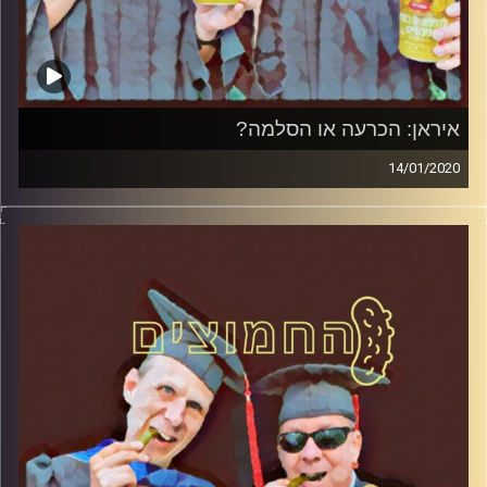
איראן: הכרעה או הסלמה?
14/01/2020
החמוצים – בפעם השלישית.
המערכת הפוליטית על ספת הפסיכולוג, עם פרופסור בועז
בן-דוד ופרופסור גלעד הירשברגר
והפעם: איראן: הכרעה או הסלמה
קרדיט תמונות:
AudioVersity