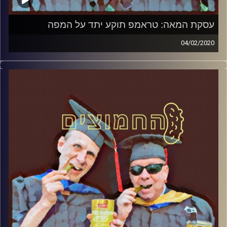
עסקת המאה: טראמפ תוקע יתד על המפה
04/02/2020
החמוצים – בפעם השלישית
.
המערכת הפוליטית על ספת הפסיכולוג,
עם פרופסור בועז בן-דוד ופרופסור גלעד
הירשברגר
והפעם: עסקת המאה: טראמפ תוקע יתד על
המפה
קרדיט תמונות:
AudioVersity