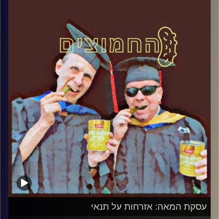
המערכת הפוליטית על ספת הפסיכולוג,
עם פרופסור בועז בן-דוד ופרופסור גלעד
הירשברגר
והפעם: נעמה יששכר, הילדה של כולנו
קרדיט תמונות:
AudioVersity
עסקת המאה: אזרחות על תנאי