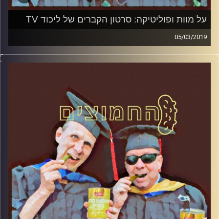
על מוות ופוליטיקה: סרטון הקברים של ליכוד TV
05/03/2019
פרופסור בועז בן-דוד ופרופסור גלעד הירשברגר
במבט פסיכולוגי על בחירות 2019
.
והפעם: על מוות ופוליטיקה: סרטון הקברים של
ליכוד
TV
קרדיט תמונות:
AudioVersity