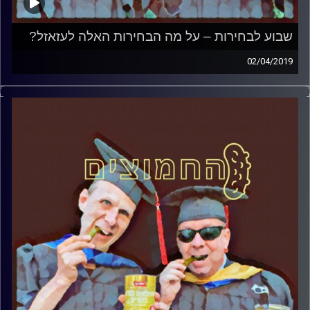
שבוע לבחירות – על מה הבחירות האלה לעזאזל?
02/04/2019
פרופסור בועז בן-דוד ופרופסור גלעד הירשברגר
במבט פסיכולוגי על בחירות 2019
.
והפעם: שבוע לבחירות – על מה הבחירות
האלה לעזאזל
?
קרדיט תמונות:
AudioVersity