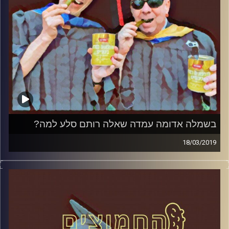
באוניברסיטת רייכמן.
קרדיט תמונות:
AudioVersity
בשמלה אדומה עמדה שאלה רותם סלע למה?
18/03/2019
פרופסור בועז בן-דוד ופרופסור גלעד הירשברגר
במבט פסיכולוגי על בחירות 2019
.
והפעם: בשמלה אדומה עמדה שאלה רותם
סלע למה
?