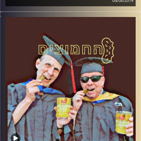
05/03/2019
פרופסור בועז בן-דוד ופרופסור גלעד הירשברגר
במבט פסיכולוגי על בחירות 2019
.
והפעם: הפסיכולוגיה של הבחירה – כולם רוצים
להיות ימין רך
קרדיט תמונות:
AudioVersity