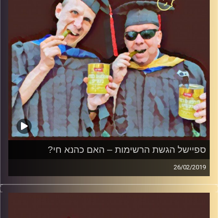
קרדיט תמונות:
AudioVersity
ספיישל הגשת הרשימות – האם כהנא חי?
26/02/2019
פרופסור בועז בן-דוד ופרופסור גלעד הירשברגר
במבט פסיכולוגי על בחירות 2019
.
והפעם: ספיישל הגשת הרשימות – האם כהנא