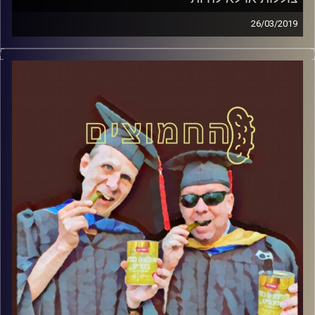
26/03/2019
פרופסור בועז בן-דוד ופרופסור גלעד הירשברגר
במבט פסיכולוגי על בחירות 2019
.
והפעם: צוללות או לא להיות
קרדיט תמונות:
AudioVersity