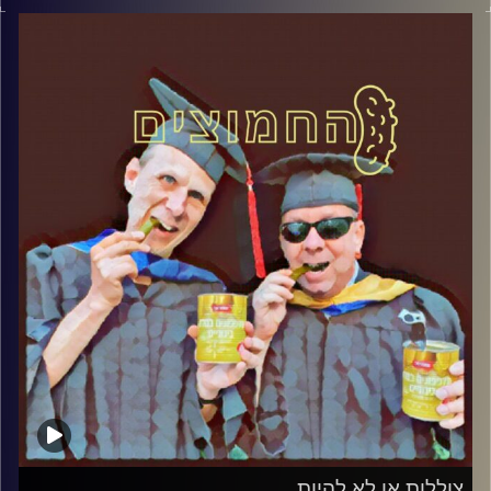
במבט פסיכולוגי על בחירות 2019
.
והפעם: ביבי
VS
מרציאנו
קרדיט תמונות:
AudioVersity
צוללות או לא להיות