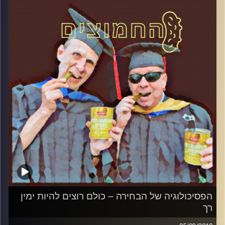
אורח – ד"ר מעוז רוזנטל, מרצה בכיר בבית ספר לאודר לממשל
דיפלומטיה ואסטרטגיה באוניברסיטת רייכמן.
קרדיט תמונות:
AudioVersity
הפסיכולוגיה של הבחירה – כולם רוצים להיות ימין
רך