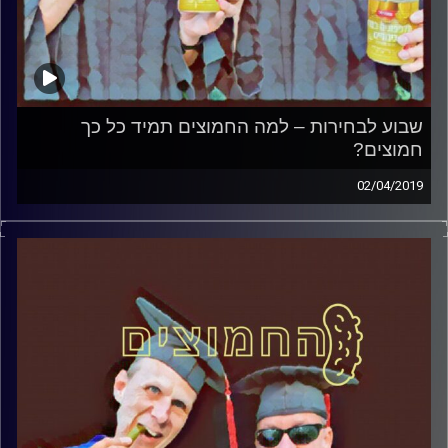
שבוע לבחירות – למה החמוצים תמיד כל כך
חמוצים?
02/04/2019
פרופסור בועז בן-דוד ופרופסור גלעד הירשברגר
במבט פסיכולוגי על בחירות 2019
.
והפעם: שבוע לבחירות – למה החמוצים תמיד
כל כך חמוצים
?
קרדיט תמונות:
AudioVersity