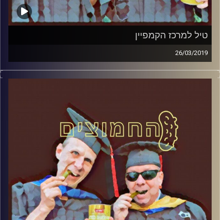
טיל למרכז הקמפיין
26/03/2019
פרופסור בועז בן-דוד ופרופסור גלעד הירשברגר
במבט פסיכולוגי על בחירות 2019
.
והפעם: טיל למרכז הקמפיין
קרדיט תמונות:
AudioVersity