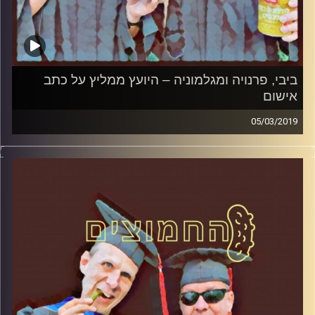
ביבי, פרנויה ומגלמוניה – היועץ ממליץ על כתב
אישום
05/03/2019
פרופסור בועז בן-דוד ופרופסור גלעד הירשברגר
במבט פסיכולוגי על בחירות 2019
.
והפעם: ביבי, פרנויה ומגלמוניה – היועץ ממליץ
על כתב אישום
קרדיט תמונות:
AudioVersity