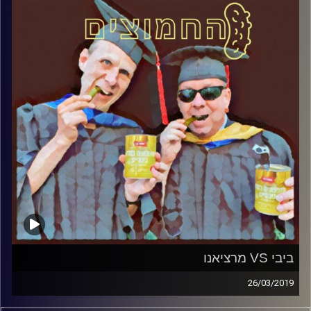
קרדיט תמונות:
AudioVersity
ביבי VS מרציאנו
26/03/2019
פרופסור בועז בן-דוד ופרופסור גלעד הירשברגר