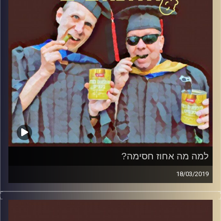
אורח – ד"ר מעוז רוזנטל, מרצה בכיר בבית ספר
לאודר לממשל דיפלומטיה ואסטרטגיה
באוניברסיטת רייכמן
.
קרדיט תמונות:
AudioVersity
למה מה אחוז חסימה?
18/03/2019
פרופסור בועז בן-דוד ופרופסור גלעד הירשברגר במבט
פסיכולוגי על בחירות 2019.
והפעם: למה מה אחוז חסימה?