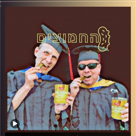
פרופסור בועז בן-דוד ופרופסור גלעד הירשברגר
במבט פסיכולוגי על בחירות 2019
.
והפעם: ספיישל הגשת הרשימות – המפץ הגדול
קרדיט תמונות:
AudioVersity