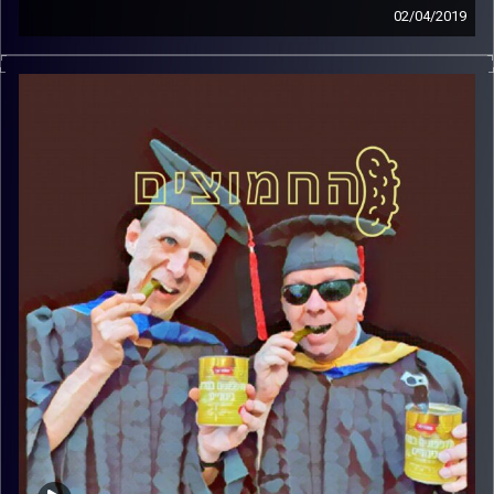
02/04/2019
פרופסור בועז בן-דוד ופרופסור גלעד הירשברגר
במבט פסיכולוגי על בחירות 2019
.
והפעם: שבוע לבחירות – מלחמת הרפש
קרדיט תמונות:
AudioVersity