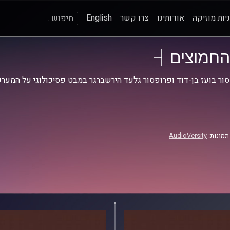
חיפוש:
יות מוזיקה
אודותינו
צרו קשר
English
החמוצים
ור בועז בן-דוד ופרופסור גלעד הירשברגר במבט פסיכולוגי על המערכ
תמונות:
AudioVersity