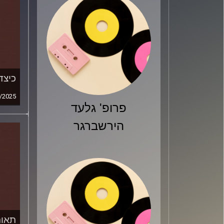
כיצד
/2025
פרופ' גלעד
הירשברגר
תאור