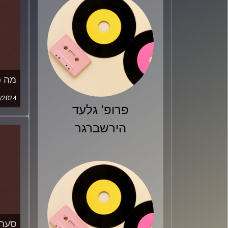
מה כ
/2024
פרופ' גלעד
הירשברגר
סערת