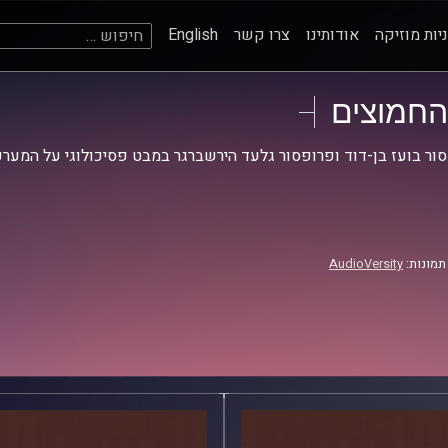
חיפוש:
יות מוזיקה
אודותינו
צרו קשר
English
החמוצים
ור בועז בן-דוד ופרופסור גלעד הירשברגר במבט פסיכולוגי על המערכ
תמונות:
AudioVersity