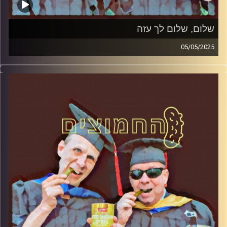
שלום, שלום לך עזה
05/05/2025
המערכת הפוליטית על ספת הפסיכולוג, עם פרופסור בועז בן-
דוד ופרופסור גלעד הירשברגר
קרדיט תמונות:
AudioVersity