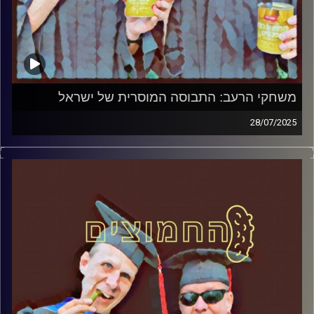
משחקי הרעב: התבוסה המוסרית של ישראל
28/07/2025
המערכת הפוליטית על ספת הפסיכולוג, עם פרופסור בועז בן-
דוד ופרופסור גלעד הירשברגר
קרדיט תמונות:
AudioVersity