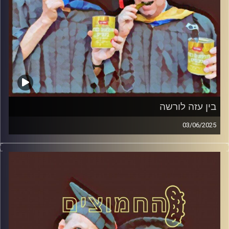
בין עזה לורשה
03/06/2025
המערכת הפוליטית על ספת הפסיכולוג, עם פרופסור בועז בן-
דוד ופרופסור גלעד הירשברגר
קרדיט תמונות:
AudioVersity