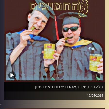
קרדיט תמונות:
AudioVersity
בלעדי: כיצד באמת ניצחנו באירוויזיון
19/05/2025
המערכת הפוליטית על ספת הפסיכולוג, עם פרופסור בועז בן-
דוד ופרופסור גלעד הירשברגר