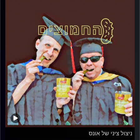
ניצול ציני של אונס