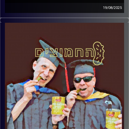
19/08/2025
המערכת הפוליטית על ספת הפסיכולוג, עם פרופסור בועז בן-
דוד ופרופסור גלעד הירשברגר
קרדיט תמונות:
AudioVersity