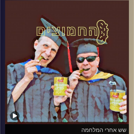
דוד ופרופסור גלעד הירשברגר
קרדיט תמונות:
AudioVersity
שש אחרי המלחמה