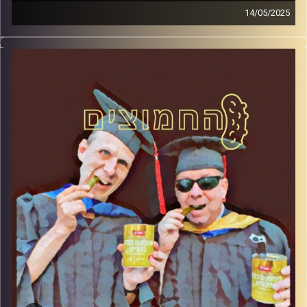
14/05/2025
המערכת הפוליטית על ספת הפסיכולוג, עם פרופסור בועז בן-
דוד ופרופסור גלעד הירשברגר
קרדיט תמונות:
AudioVersity