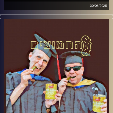
30/06/2025
המערכת הפוליטית על ספת הפסיכולוג, עם פרופסור בועז בן-
דוד ופרופסור גלעד הירשברגר
קרדיט תמונות:
AudioVersity