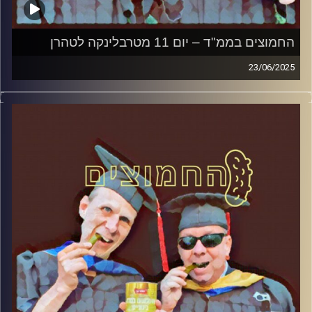
החמוצים בממ"ד – יום 11 מטרבלינקה לטהרן
23/06/2025
המערכת הפוליטית על ספת הפסיכולוג, עם פרופסור בועז בן-
דוד ופרופסור גלעד הירשברגר
קרדיט תמונות:
AudioVersity