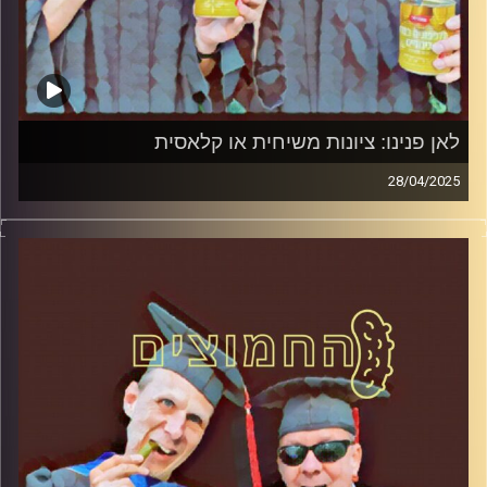
לאן פנינו: ציונות משיחית או קלאסית
28/04/2025
המערכת הפוליטית על ספת הפסיכולוג, עם פרופסור בועז בן-
דוד ופרופסור גלעד הירשברגר
קרדיט תמונות:
AudioVersity