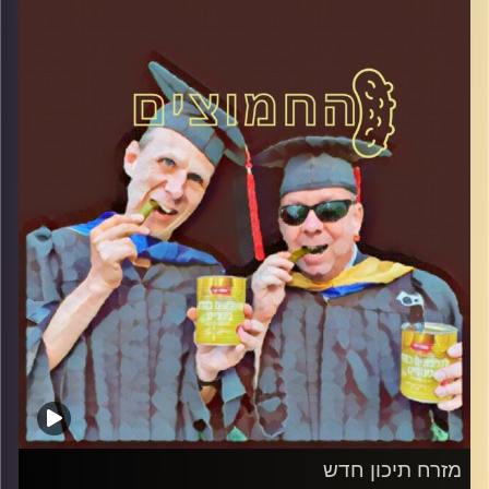
קרדיט תמונות:
AudioVersity
מזרח תיכון חדש