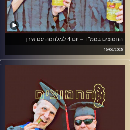
החמוצים בממ"ד – יום 4 למלחמה עם אירן
16/06/2025
המערכת הפוליטית על ספת הפסיכולוג, עם פרופסור בועז בן-
דוד ופרופסור גלעד הירשברגר
קרדיט תמונות:
AudioVersity