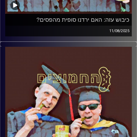
כיבוש עזה: האם ירדנו סופית מהפסים?
11/08/2025
המערכת הפוליטית על ספת הפסיכולוג, עם פרופסור בועז בן-
דוד ופרופסור גלעד הירשברגר
קרדיט תמונות:
AudioVersity