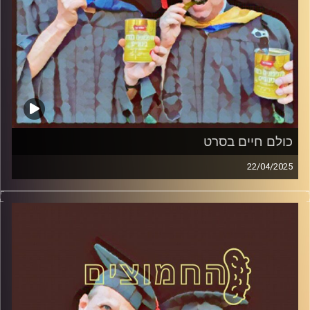
כולם חיים בסרט
22/04/2025
המערכת הפוליטית על ספת הפסיכולוג, עם פרופסור בועז בן-
דוד ופרופסור גלעד הירשברגר
קרדיט תמונות:
AudioVersity