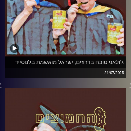
ג'ולאני טובח בדרוזים, ישראל מואשמת בג'נוסייד
21/07/2025
המערכת הפוליטית על ספת הפסיכולוג, עם פרופסור בועז בן-
דוד ופרופסור גלעד הירשברגר
קרדיט תמונות:
AudioVersity