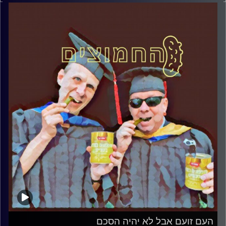
דוד ופרופסור גלעד הירשברגר
קרדיט תמונות:
AudioVersity
העם זועם אבל לא יהיה הסכם