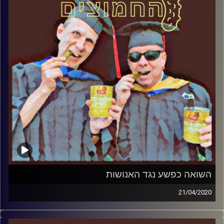
הירשברגר
והפעם: נרטיב השואה בפוליטיקה הישראלית
קרדיט תמונות:
AudioVersity
השואה כפשע נגד האנושות
21/04/2020
החמוצים – בפעם השלישית
.