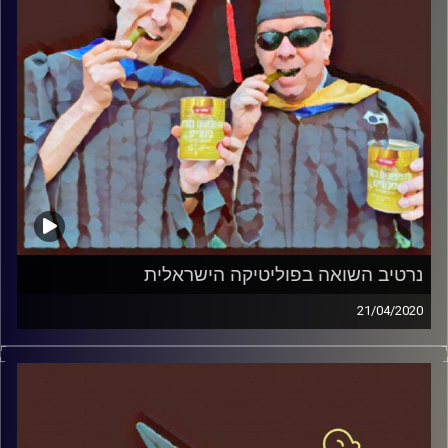
והפעם: צ"ל ייסורי הגבן הלבן באמריקה
קרדיט תמונות:
AudioVersity
נרטיב השואה בפוליטיקה הישראלית
21/04/2020
החמוצים – בפעם השלישית
.
המערכת הפוליטית על ספת הפסיכולוג,
עם פרופסור בועז בן-דוד ופרופסור גלעד