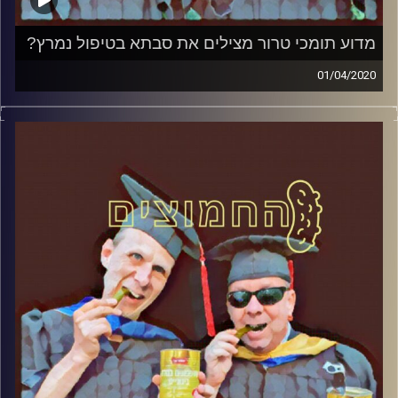
מדוע תומכי טרור מצילים את סבתא בטיפול נמרץ?
01/04/2020
החמוצים – בפעם השלישית.
המערכת הפוליטית על ספת הפסיכולוג, עם פרופסור בועז
בן-דוד ופרופסור גלעד הירשברגר
והפעם: מדוע תומכי טרור מצילים את סבתא בטיפול נמרץ
קרדיט תמונות:
AudioVersity