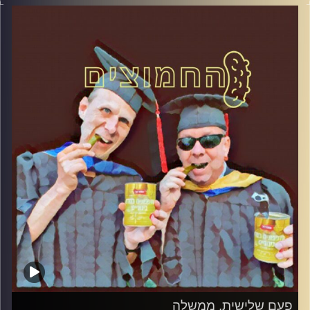
המערכת הפוליטית על ספת הפסיכולוג, עם פרופסור בועז
בן-דוד ופרופסור גלעד הירשברגר
והפעם: קורונה: רוצים קרוב אבל חייבים רחוק
קרדיט תמונות:
AudioVersity
פעם שלישית, ממשלה