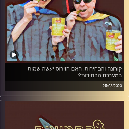
קרדיט תמונות:
AudioVersity
קורונה והבחירות: האם הוירוס יעשה שמות
במערכת הבחירות?
25/02/2020
החמוצים – בפעם השלישית
.
המערכת הפוליטית על ספת הפסיכולוג,
עם פרופסור בועז בן-דוד ופרופסור גלעד