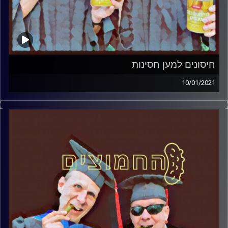
חיסונים למען חסינות
10/01/2021
החמוצים – בפעם הרביעית
המערכת הפוליטית על ספת הפסיכולוג,
עם פרופסור בועז בן-דוד ופרופסור גלעד
הירשברגר
והפעם: חיסונים למען חסינות
קרדיט תמונות:
AudioVersity