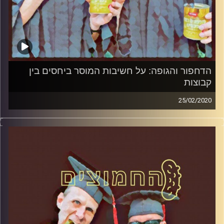
הדחפור והגופה: על חשיבות המוסר ביחסים בין
קבוצות
25/02/2020
החמוצים – בפעם השלישית
.
המערכת הפוליטית על ספת הפסיכולוג,
עם פרופסור בועז בן-דוד ופרופסור גלעד
הירשברגר
והפעם: קורונה והבחירות: הדחפור והגופה: על
חשיבות המוסר ביחסים בין קבוצות