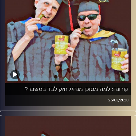
והפעם: ממשלת אחדות: השתפנות או אחריות
?
קרדיט תמונות:
AudioVersity
קורונה: למה מסוכן מנהיג חזק לבד במשבר?
26/03/2020
החמוצים – בפעם השלישית.
המערכת הפוליטית על ספת הפסיכולוג, עם פרופסור בועז
בן-דוד ופרופסור גלעד הירשברגר