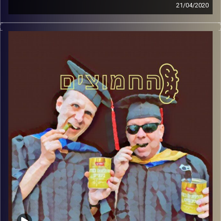
21/04/2020
החמוצים – בפעם השלישית
.
המערכת הפוליטית על ספת הפסיכולוג,
עם פרופסור בועז בן-דוד ופרופסור גלעד
הירשברגר
והפעם: סוף לסאגה של מערכת הבחירות
קרדיט תמונות:
AudioVersity