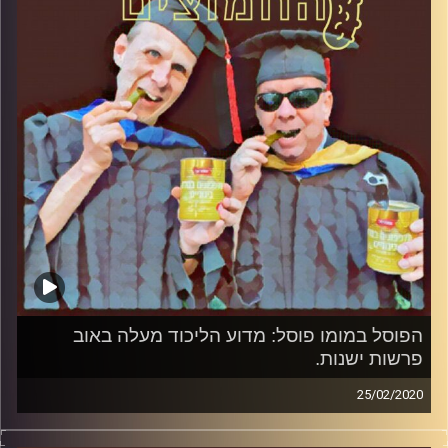
הירשברגר
והפעם: קורונה והבחירות: האם הוירוס יעשה
שמות במערכת הבחירות
?
קרדיט תמונות:
AudioVersity
הפוסל במומו פוסל: מדוע הליכוד מעלה באוב
פרשות ישנות.
25/02/2020
החמוצים – בפעם השלישית.