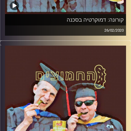
קורונה: דמוקרטיה בסכנה
26/02/2020
החמוצים – בפעם השלישית.
המערכת הפוליטית על ספת הפסיכולוג, עם פרופסור בועז
בן-דוד ופרופסור גלעד הירשברגר
והפעם: קורונה: דמוקרטיה בסכנה
קרדיט תמונות:
AudioVersity