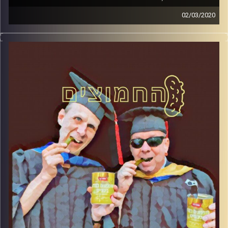
02/03/2020
החמוצים – בפעם השלישית.
המערכת הפוליטית על ספת הפסיכולוג, עם פרופסור בועז
בן-דוד ופרופסור גלעד הירשברגר
והפעם: שידור חי (כבר לא כל כך) מיוחד מיום הבחירות
השלישי בשנה אחת
קרדיט תמונות:
AudioVersity