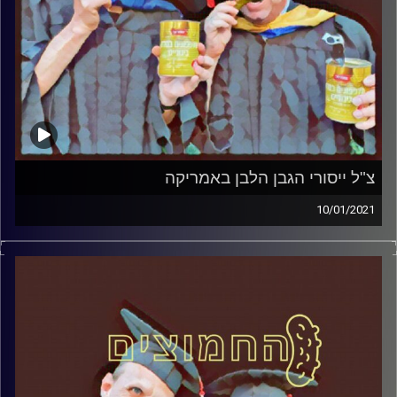
צ"ל ייסורי הגבן הלבן באמריקה
10/01/2021
החמוצים – בפעם הרביעית
המערכת הפוליטית על ספת הפסיכולוג,
עם פרופסור בועז בן-דוד ופרופסור גלעד
הירשברגר