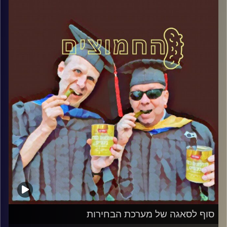
המערכת הפוליטית על ספת הפסיכולוג,
עם פרופסור בועז בן-דוד ופרופסור גלעד
הירשברגר
והפעם: השואה כפשע נגד האנושות
קרדיט תמונות:
AudioVersity
סוף לסאגה של מערכת הבחירות