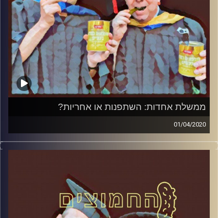
קרדיט תמונות:
AudioVersity
ממשלת אחדות: השתפנות או אחריות?
01/04/2020
החמוצים – בפעם השלישית
.
המערכת הפוליטית על ספת הפסיכולוג,
עם פרופסור בועז בן-דוד ופרופסור גלעד
הירשברגר