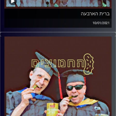
ברית הארבעה
10/01/2021
החמוצים – בפעם הרביעית
המערכת הפוליטית על ספת הפסיכולוג,
עם פרופסור בועז בן-דוד ופרופסור גלעד
הירשברגר
והפעם: ברית הארבעה
קרדיט תמונות:
AudioVersity