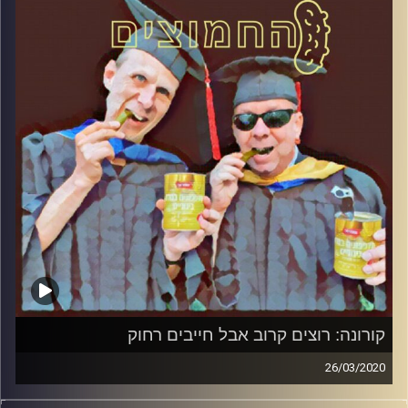
והפעם: קורונה: למה מסוכן מנהיג חזק לבד במשבר
קרדיט תמונות:
AudioVersity
קורונה: רוצים קרוב אבל חייבים רחוק
26/03/2020
החמוצים – בפעם השלישית.