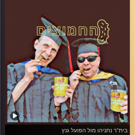
המערכת הפוליטית על ספת הפסיכולוג, עם פרופסור בועז
בן-דוד ופרופסור גלעד הירשברגר
והפעם: הפוסל במומו פוסל: מדוע הליכוד מעלה באוב פרשות
ישנות
קרדיט תמונות:
AudioVersity
בית"ר נתניהו מול הפועל גנץ