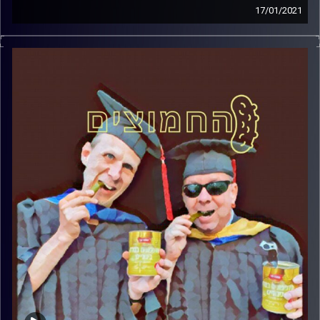
17/01/2021
המערכת הפוליטית על ספת הפסיכולוג, עם פרופסור בועז בן-
דוד ופרופסור גלעד הירשברגר
קרדיט תמונות:
AudioVersity