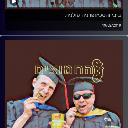
ביבי והסכיזופרניה פולנית
19/02/2019
פרופסור בועז בן-דוד ופרופסור גלעד הירשברגר
במבט פסיכולוגי על בחירות 2019
.
והפעם: ביבי והסכיזופרניה פולנית
קרדיט תמונות:
AudioVersity