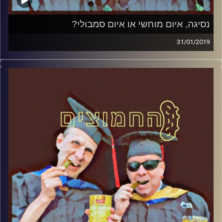
נסיגה, איום מוחשי או איום סמבולי?
31/01/2019
פרופסור בועז בן-דוד ופרופסור גלעד הירשברגר
במבט פסיכולוגי על בחירות 2019
.
והפעם: נסיגה, איום מוחשי או איום סמבולי
?
אורח – ד"ר שאול אריאלי
קרדיט תמונות:
AudioVersity