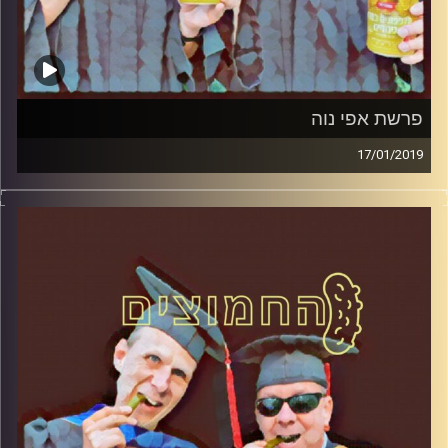
פרשת אפי נוה
17/01/2019
פרופסור בועז בן-דוד ופרופסור גלעד הירשברגר
במבט פסיכולוגי על בחירות 2019
.
והפעם: פרשת אפי נוה
קרדיט תמונות:
AudioVersity