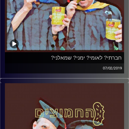
חברתי? לאומי? ימני? שמאלני?
07/02/2019
פרופסור בועז בן-דוד ופרופסור גלעד הירשברגר
במבט פסיכולוגי על בחירות 2019
.
והפעם: חברתי? לאומי? ימני? שמאלני
?
אורח – ד"ר שלמה אגוז, מרצה לפוליטיקה
ותקשורת במכללה האקדמית הדסה ופעיל