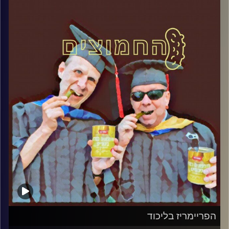
במבט פסיכולוגי על בחירות 2019
.
והפעם: תוצאות הפריימריז בליכוד – רק
הממלכתי מנצח
אורח – ד"ר שלמה אגוז, מרצה לפוליטיקה
ותקשורת במכללה האקדמית הדסה ופעיל
חברתי
קרדיט תמונות:
AudioVersity
הפריימריז בליכוד