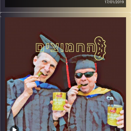
17/01/2019
פרופסור בועז בן-דוד ופרופסור גלעד הירשברגר
במבט פסיכולוגי על בחירות 2019
.
והפעם: בני גנץ
קרדיט תמונות:
AudioVersity