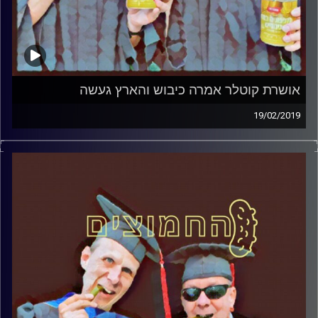
אושרת קוטלר אמרה כיבוש והארץ געשה
19/02/2019
פרופסור בועז בן-דוד ופרופסור גלעד הירשברגר
במבט פסיכולוגי על בחירות 2019
.
והפעם: אושרת קוטלר אמרה כיבוש והארץ
געשה
קרדיט תמונות:
AudioVersity