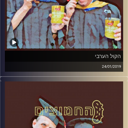
הקול הערבי
24/01/2019
פרופסור בועז בן-דוד ופרופסור גלעד הירשברגר
במבט פסיכולוגי על בחירות 2019
.
והפעם: הקול הערבי
קרדיט תמונות:
AudioVersity