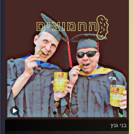
והפעם: יחסי בנימין נתניהו והתקשורת
קרדיט תמונות:
AudioVersity
בני גנץ