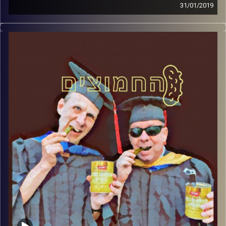
31/01/2019
פרופסור בועז בן-דוד ופרופסור גלעד הירשברגר
במבט פסיכולוגי על בחירות 2019
.
והפעם: הפריימריז בליכוד
קרדיט תמונות:
AudioVersity