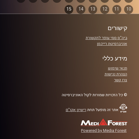
והפעם: סערת הסטודנטית במדים באוניברסיטה
15
14
13
12
11
10
פרקים
העברית
קישורים
קרדיט תמונות:
AudioVersity
ביה"ס סמי עופר לתקשורת
אוניברסיטת רייכמן
מידע כללי
תנאי שימוש
הצהרת נגישות
צרו קשר
© כל הזכויות שמורות לקול האוניברסיטה
אתר זה מופעל תחת
רישיון אקו"ם
Powered by Media Forest