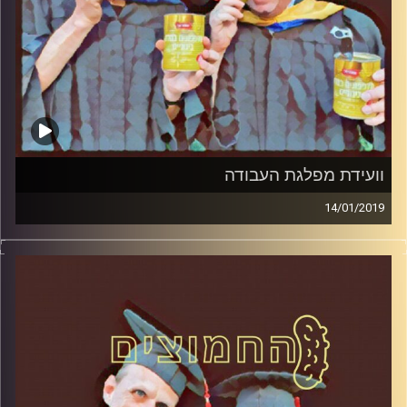
וועידת מפלגת העבודה
14/01/2019
פרופסור בועז בן-דוד ופרופסור גלעד הירשברגר
במבט פסיכולוגי על בחירות 2019
.
והפעם: וועידת מפלגת העבודה
קרדיט תמונות:
AudioVersity