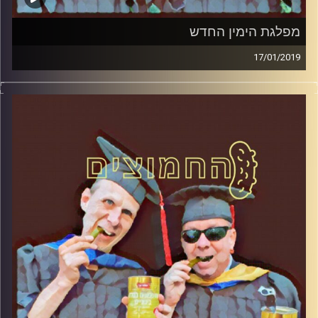
מפלגת הימין החדש
17/01/2019
פרופסור בועז בן-דוד ופרופסור גלעד הירשברגר
במבט פסיכולוגי על בחירות 2019
.
והפעם: מפלגת הימין החדש
קרדיט תמונות:
AudioVersity