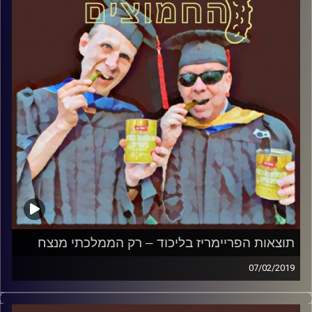
אורח – ד"ר שלמה אגוז, מרצה לפוליטיקה
ותקשורת במכללה האקדמית הדסה ופעיל
חברתי
קרדיט תמונות:
AudioVersity
תוצאות הפריימריז בליכוד – רק הממלכתי מנצח
07/02/2019
פרופסור בועז בן-דוד ופרופסור גלעד הירשברגר