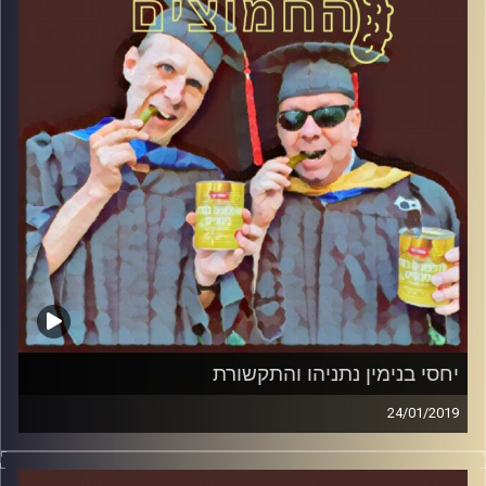
קרדיט תמונות:
AudioVersity
יחסי בנימין נתניהו והתקשורת
24/01/2019
פרופסור בועז בן-דוד ופרופסור גלעד הירשברגר
במבט פסיכולוגי על בחירות 2019
.