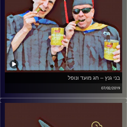
חברתי
קרדיט תמונות:
AudioVersity
בני גנץ – חג מועד ונופל
07/02/2019
פרופסור בועז בן-דוד ופרופסור גלעד הירשברגר
במבט פסיכולוגי על בחירות 2019
.
והפעם: בני גנץ – חג מועד ונופל