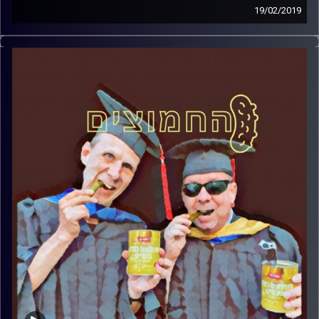
19/02/2019
פרופסור בועז בן-דוד ופרופסור גלעד הירשברגר
במבט פסיכולוגי על בחירות 2019
.
והפעם: האם אפשר לנצח בבחירות בלי לשכנע
את הציבור
?
קרדיט תמונות:
AudioVersity