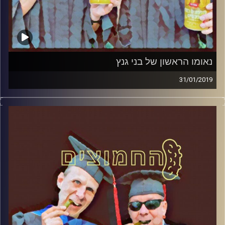
נאומו הראשון של בני גנץ
31/01/2019
פרופסור בועז בן-דוד ופרופסור גלעד הירשברגר
במבט פסיכולוגי על בחירות 2019
.
והפעם: נאומו הראשון של בני גנץ
קרדיט תמונות:
AudioVersity