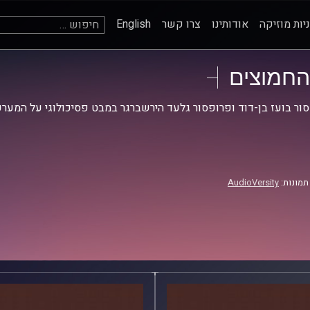
חיפוש:
יות מוזיקה
אודותינו
צרו קשר
English
החמוצים
ור בועז בן-דוד ופרופסור גלעד הירשברגר במבט פסיכולוגי על המערכ
תמונות:
AudioVersity