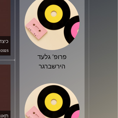
כיצד
/2025
פרופ' גלעד
הירשברגר
תאור