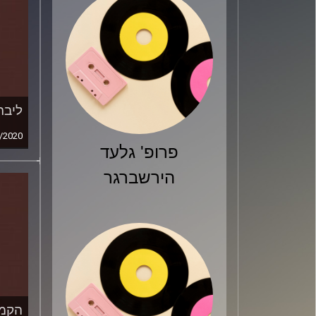
ליבר
/2020
פרופ' גלעד
הירשברגר
הקמפ