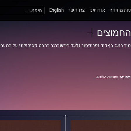
חיפוש:
יות מוזיקה
אודותינו
צרו קשר
English
החמוצים
ור בועז בן-דוד ופרופסור גלעד הירשברגר במבט פסיכולוגי על המערכ
תמונות:
AudioVersity