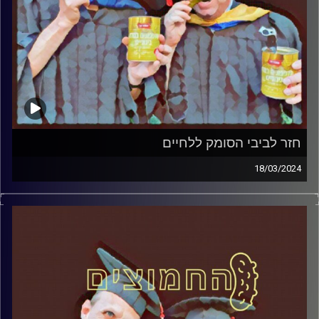
חזר לביבי הסומק ללחיים
18/03/2024
המערכת הפוליטית על ספת הפסיכולוג, עם פרופסור בועז בן-
דוד ופרופסור גלעד הירשברגר.
קרדיט תמונות:
AudioVersity