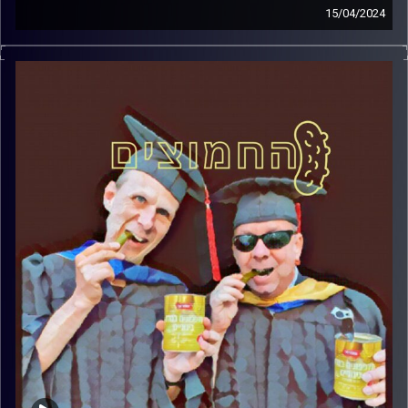
15/04/2024
המערכת הפוליטית על ספת הפסיכולוג, עם פרופסור בועז בן-
דוד ופרופסור גלעד הירשברגר.
קרדיט תמונות:
AudioVersity