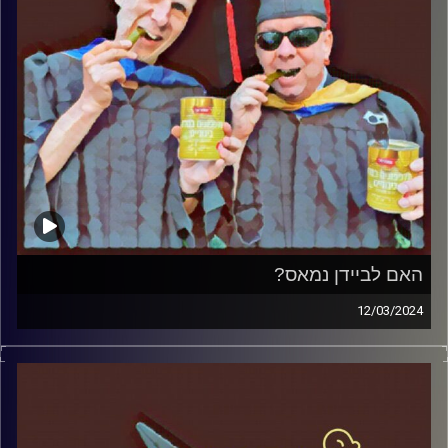
האם לביידן נמאס?
12/03/2024
המערכת הפוליטית על ספת הפסיכולוג, עם פרופסור בועז בן-
דוד ופרופסור גלעד הירשברגר.
קרדיט תמונות:
AudioVersity