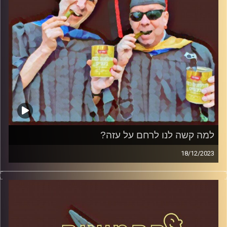
למה קשה לנו לרחם על עזה?
18/12/2023
המערכת הפוליטית על ספת הפסיכולוג, עם פרופסור בועז בן-
דוד ופרופסור גלעד הירשברגר.
קרדיט תמונות:
AudioVersity