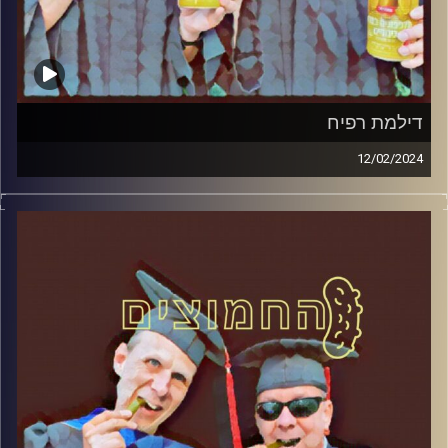
דילמת רפיח
12/02/2024
המערכת הפוליטית על ספת הפסיכולוג, עם פרופסור בועז בן-
דוד ופרופסור גלעד הירשברגר.
קרדיט תמונות:
AudioVersity