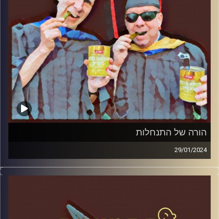
הורה של התנחלות
29/01/2024
המערכת הפוליטית על ספת הפסיכולוג, עם פרופסור בועז בן-
דוד ופרופסור גלעד הירשברגר.
קרדיט תמונות:
AudioVersity