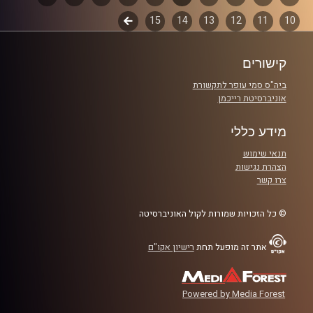
10
11
12
13
14
15
לשלב
פרקים
קרדיט תמונות:
AudioVersity
הבא
קישורים
ביה"ס סמי עופר לתקשורת
אוניברסיטת רייכמן
מידע כללי
תנאי שימוש
הצהרת נגישות
צרו קשר
© כל הזכויות שמורות לקול האוניברסיטה
אתר זה מופעל תחת
רישיון אקו"ם
Powered by Media Forest