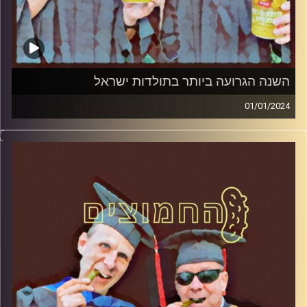
השנה הגרועה ביותר בתולדות ישראל
01/01/2024
המערכת הפוליטית על ספת הפסיכולוג, עם פרופסור בועז בן-
דוד ופרופסור גלעד הירשברגר.
קרדיט תמונות:
AudioVersity