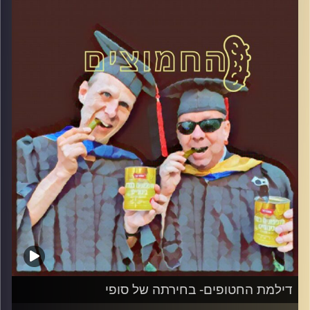
קרדיט תמונות:
AudioVersity
דילמת החטופים- בחירתה של סופי