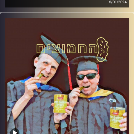
16/01/2024
המערכת הפוליטית על ספת הפסיכולוג, עם פרופסור בועז בן-
דוד ופרופסור גלעד הירשברגר.
קרדיט תמונות:
AudioVersity