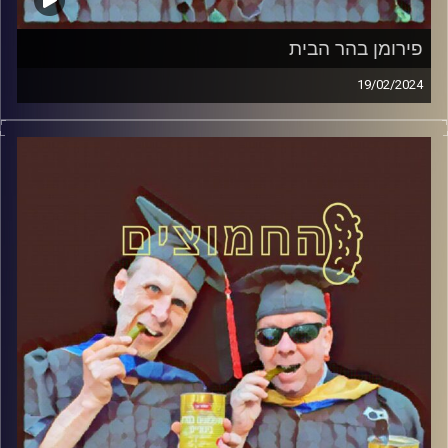
פירומן בהר הבית
19/02/2024
המערכת הפוליטית על ספת הפסיכולוג, עם פרופסור בועז בן-
דוד ופרופסור גלעד הירשברגר.
קרדיט תמונות:
AudioVersity