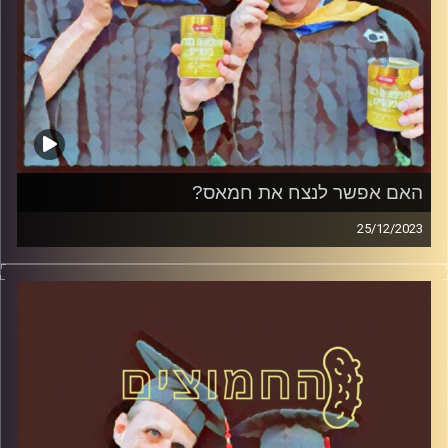
האם אפשר לנצח את חמאס?
25/12/2023
המערכת הפוליטית על ספת הפסיכולוג, עם פרופסור בועז בן-
דוד ופרופסור גלעד הירשברגר.
קרדיט תמונות:
AudioVersity