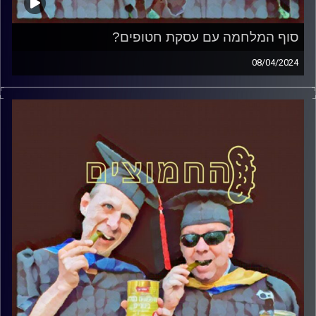
סוף המלחמה עם עסקת חטופים?
08/04/2024
המערכת הפוליטית על ספת הפסיכולוג, עם פרופסור בועז בן-
דוד ופרופסור גלעד הירשברגר.
קרדיט תמונות:
AudioVersity