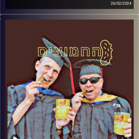
26/02/2024
המערכת הפוליטית על ספת הפסיכולוג, עם פרופסור בועז בן-
דוד ופרופסור גלעד הירשברגר.
קרדיט תמונות:
AudioVersity