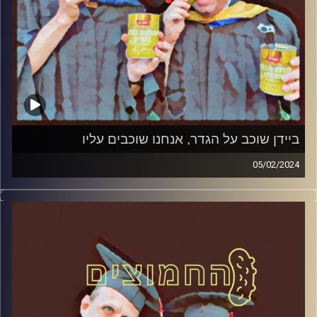
ביידן שוכב על הגדר, אנחנו שוכבים עליו
05/02/2024
המערכת הפוליטית על ספת הפסיכולוג, עם פרופסור בועז בן-
דוד ופרופסור גלעד הירשברגר.
קרדיט תמונות:
AudioVersity