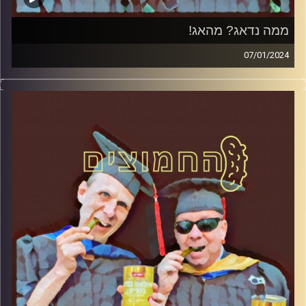
ממה נדאג? מהאג!
07/01/2024
המערכת הפוליטית על ספת הפסיכולוג, עם פרופסור בועז בן-
דוד ופרופסור גלעד הירשברגר.
קרדיט תמונות:
AudioVersity