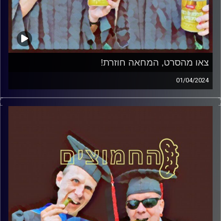
צאו מהסרט, המחאה חוזרת!
01/04/2024
המערכת הפוליטית על ספת הפסיכולוג, עם פרופסור בועז בן-
דוד ופרופסור גלעד הירשברגר.
קרדיט תמונות:
AudioVersity