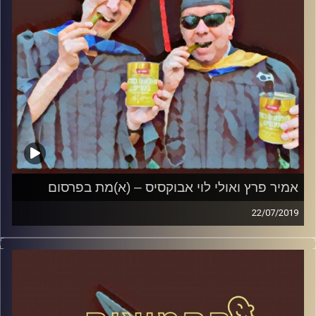
אמיר פרץ ואולי לוי אבוקסיס – (א)מת בפרסום
22/07/2019
פרופסור בועז בן-דוד ופרופסור גלעד הירשברגר
במבט פסיכולוגי על בחירות 2019
.
והפעם: אמיר פרץ ואורלי לוי אבוקסיס – (א)מת
בפרסום