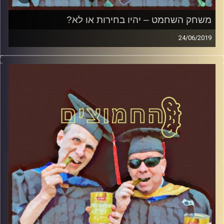
משחק השחמט – יהיו בחירות או לא?
24/06/2019
פרופסור בועז בן-דוד ופרופסור גלעד הירשברגר
במבט פסיכולוגי על בחירות 2019
.
והפעם: משחק השחמט – יהיו בחירות או לא
?
קרדיט תמונות:
AudioVersity