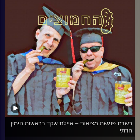
והפעם: סדינים מלוכלים, כיפות צחורות –
פרשת האונס באיה נאפה
קרדיט תמונות:
AudioVersity
כשדת פוגשת מציאות – איילת שקד בראשות הימין
הדתי