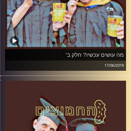
מה עושים עכשיו? חלק ב'
17/06/2019
פרופסור בועז בן-דוד ופרופסור גלעד הירשברגר
במבט פסיכולוגי על בחירות 2019
.
והפעם: מה עושים עכשיו? חלק ב
'
קרדיט תמונות:
AudioVersity