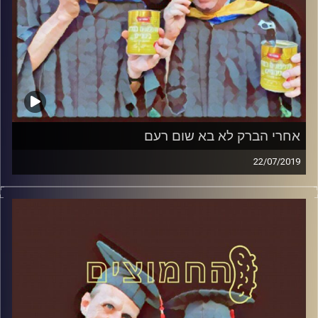
אחרי הברק לא בא שום רעם
22/07/2019
פרופסור בועז בן-דוד ופרופסור גלעד הירשברגר
במבט פסיכולוגי על בחירות 2019
.
והפעם: אחרי הברק לא בא שום רעם
קרדיט תמונות:
AudioVersity