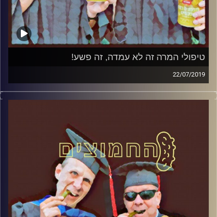
טיפולי המרה זה לא עמדה, זה פשע!
22/07/2019
פרופסור בועז בן-דוד ופרופסור גלעד הירשברגר
במבט פסיכולוגי על בחירות 2019
.
והפעם: טיפולי המרה זה לא עמדה, זה פשע
!
קרדיט תמונות:
AudioVersity