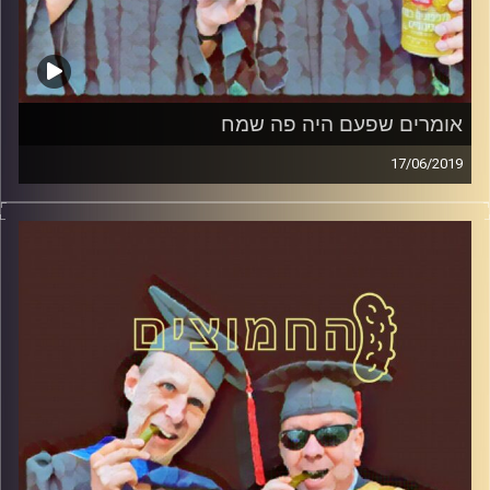
אומרים שפעם היה פה שמח
17/06/2019
פרופסור בועז בן-דוד ופרופסור גלעד הירשברגר
במבט פסיכולוגי על בחירות 2019
.
והפעם: אומרים שפעם היה פה שמח
קרדיט תמונות:
AudioVersity