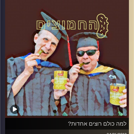
והפעם: ניצול ציני של אונס
קרדיט תמונות:
AudioVersity
למה כולם רוצים אחדות?