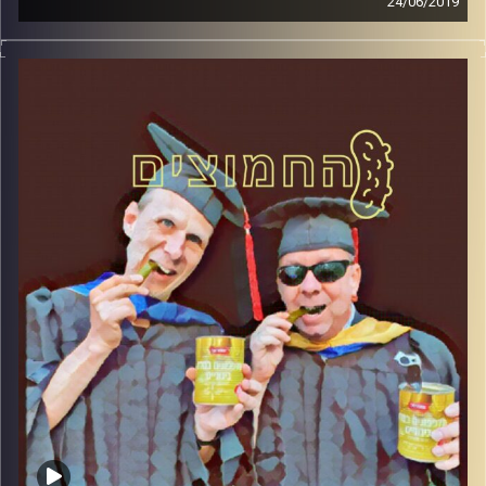
24/06/2019
פרופסור בועז בן-דוד ופרופסור גלעד הירשברגר
במבט פסיכולוגי על בחירות 2019
.
והפעם: למה כולם רוצים אחדות
?
קרדיט תמונות:
AudioVersity