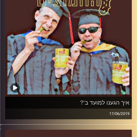
קרדיט תמונות:
AudioVersity
איך הגענו למועד ב'?
17/06/2019
פרופסור בועז בן-דוד ופרופסור גלעד הירשברגר
במבט פסיכולוגי על בחירות 2019
.