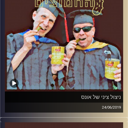
קרדיט תמונות:
AudioVersity
ניצול ציני של אונס
24/06/2019
פרופסור בועז בן-דוד ופרופסור גלעד הירשברגר
במבט פסיכולוגי על בחירות 2019
.