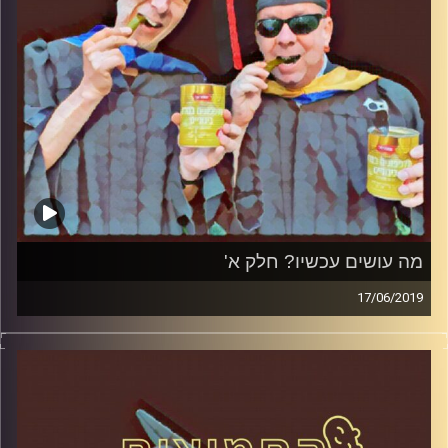
מה עושים עכשיו? חלק א'
17/06/2019
פרופסור בועז בן-דוד ופרופסור גלעד הירשברגר
במבט פסיכולוגי על בחירות 2019
.
והפעם: מה עושים עכשיו? חלק א
'