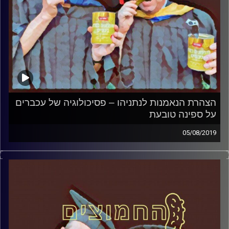
הצהרת הנאמנות לנתניהו – פסיכולוגיה של עכברים
על ספינה טובעת
05/08/2019
פרופסור בועז בן-דוד ופרופסור גלעד הירשברגר
במבט פסיכולוגי על בחירות 2019
.
והפעם: הצהרת הנאמנות לנתניהו – פסיכולוגיה
של עכברים על ספינה טובעת
קרדיט תמונות:
AudioVersity