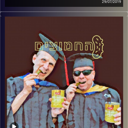
29/07/2019
פרופסור בועז בן-דוד ופרופסור גלעד הירשברגר
במבט פסיכולוגי על בחירות 2019
.
והפעם: כשדת פוגשת מציאות – איילת שקד
בראשות הימין הדתי
קרדיט תמונות:
AudioVersity