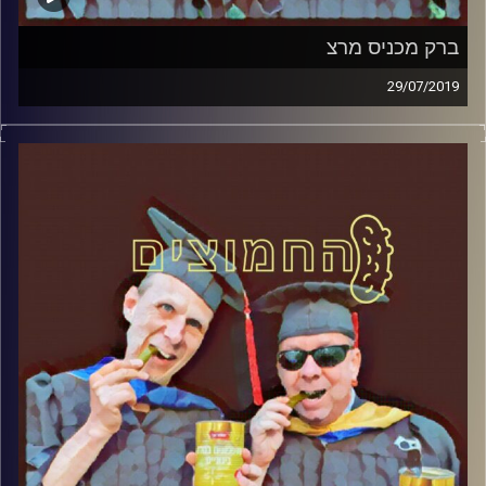
ברק מכניס מרצ
29/07/2019
פרופסור בועז בן-דוד ופרופסור גלעד הירשברגר
במבט פסיכולוגי על בחירות 2019
.
והפעם: ברק מכניס מרצ
קרדיט תמונות:
AudioVersity