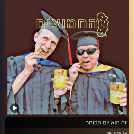
והפעם: איך הגענו למועד ב
'?
קרדיט תמונות:
AudioVersity
זה הוא יום הבוחר
08/04/2019