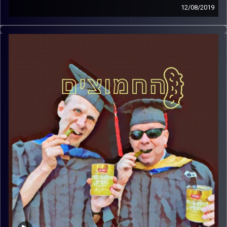
12/08/2019
פרופסור בועז בן-דוד ופרופסור גלעד הירשברגר
במבט פסיכולוגי על בחירות 2019
.
והפעם: הפיגוע בגוש עציון – חייל או מתנחל
?
קרדיט תמונות:
AudioVersity