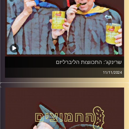
שרינקג': התכווצות הליברליזם
11/11/2024
המערכת הפוליטית על ספת הפסיכולוג, עם פרופסור בועז בן-
דוד ופרופסור גלעד הירשברגר.
קרדיט תמונות:
AudioVersity