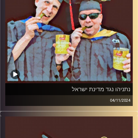
נתניהו נגד מדינת ישראל
04/11/2024
המערכת הפוליטית על ספת הפסיכולוג, עם פרופסור בועז בן-
דוד ופרופסור גלעד הירשברגר.
קרדיט תמונות:
AudioVersity