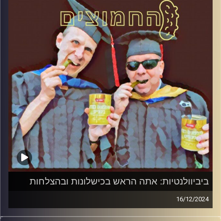
קרדיט תמונות:
AudioVersity
ביביוולנטיות: אתה הראש בכישלונות ובהצלחות
16/12/2024
המערכת הפוליטית על ספת הפסיכולוג, עם פרופסור בועז בן-