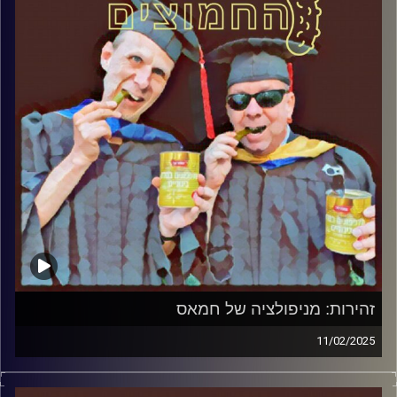
קרדיט תמונות:
AudioVersity
זהירות: מניפולציה של חמאס
11/02/2025
המערכת הפוליטית על ספת הפסיכולוג, עם פרופסור בועז בן-
דוד ופרופסור גלעד הירשברגר