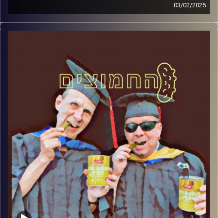
03/02/2025
המערכת הפוליטית על ספת הפסיכולוג, עם פרופסור בועז בן-
דוד ופרופסור גלעד הירשברגר
קרדיט תמונות:
AudioVersity