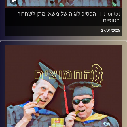
Tit for tat- הפסיכולוגיה של משא ומתן לשחרור
חטופים
27/01/2025
המערכת הפוליטית על ספת הפסיכולוג, עם פרופסור בועז בן-
דוד ופרופסור גלעד הירשברגר
קרדיט תמונות:
AudioVersity