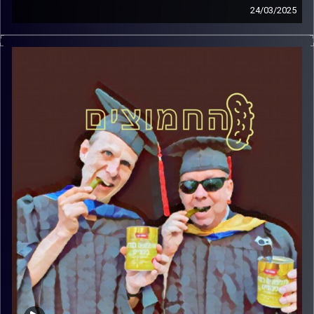
24/03/2025
המערכת הפוליטית על ספת הפסיכולוג, עם פרופסור בועז בן-
דוד ופרופסור גלעד הירשברגר
קרדיט תמונות:
AudioVersity