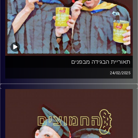
תאוריית הבגידה מבפנים
24/02/2025
המערכת הפוליטית על ספת הפסיכולוג, עם פרופסור בועז בן-
דוד ופרופסור גלעד הירשברגר
קרדיט תמונות:
AudioVersity