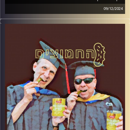
09/12/2024
המערכת הפוליטית על ספת הפסיכולוג, עם פרופסור בועז בן-
דוד ופרופסור גלעד הירשברגר.
קרדיט תמונות:
AudioVersity