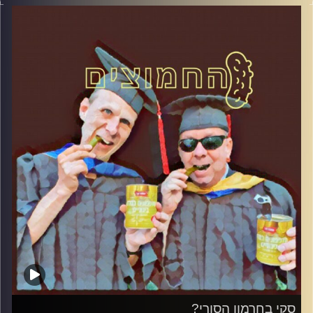
דוד ופרופסור גלעד הירשברגר
קרדיט תמונות:
AudioVersity
סקי בחרמון הסורי?