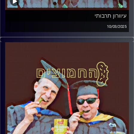
עיוורון תרבותי
10/03/2025
המערכת הפוליטית על ספת הפסיכולוג, עם פרופסור בועז בן-
דוד ופרופסור גלעד הירשברגר
קרדיט תמונות:
AudioVersity