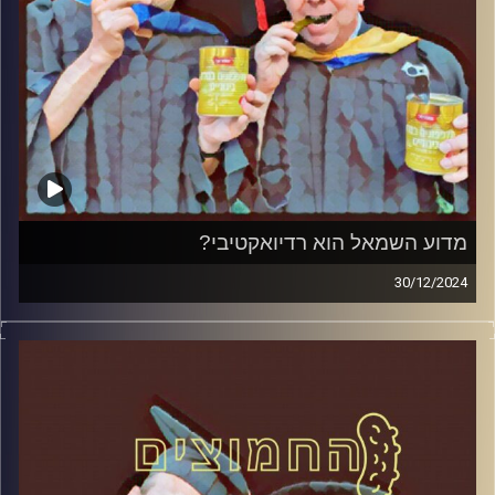
מדוע השמאל הוא רדיואקטיבי?
30/12/2024
המערכת הפוליטית על ספת הפסיכולוג, עם פרופסור בועז בן-
דוד ופרופסור גלעד הירשברגר
קרדיט תמונות:
AudioVersity