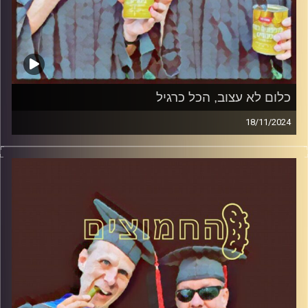
כלום לא עצוב, הכל כרגיל
18/11/2024
המערכת הפוליטית על ספת הפסיכולוג, עם פרופסור בועז בן-
דוד ופרופסור גלעד הירשברגר.
קרדיט תמונות:
AudioVersity