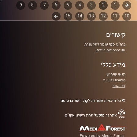
דוד ופרופסור גלעד הירשברגר.
קודם
1
דפדוף
2
3
4
5
6
7
8
9
10
11
12
13
14
15
לשלב
פרקים
קרדיט תמונות:
AudioVersity
הבא
קישורים
ביה"ס סמי עופר לתקשורת
אוניברסיטת רייכמן
מידע כללי
תנאי שימוש
הצהרת נגישות
צרו קשר
© כל הזכויות שמורות לקול האוניברסיטה
אתר זה מופעל תחת
רישיון אקו"ם
Powered by Media Forest