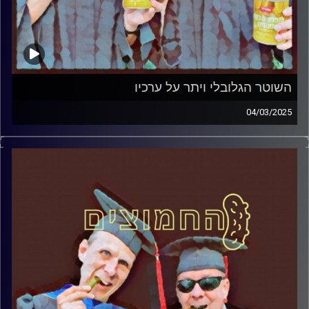
השוטר הגלובלי ויתר על ערכיו
04/03/2025
המערכת הפוליטית על ספת הפסיכולוג, עם פרופסור בועז בן-
דוד ופרופסור גלעד הירשברגר
קרדיט תמונות:
AudioVersity