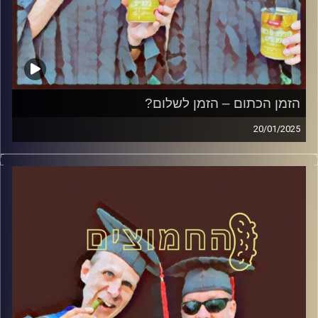
הזמן הכתום – הזמן לשלום?
20/01/2025
המערכת הפוליטית על ספת הפסיכולוג, עם פרופסור בועז בן-
דוד ופרופסור גלעד הירשברגר
קרדיט תמונות:
AudioVersity