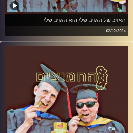
האויב של האויב שלי הוא האויב שלי
02/12/2024
פרופסור בועז בן-דוד ופרופסור גלעד הירשברגר במבט
פסיכולוגי על בחירות 2019
קרדיט תמונות:
AudioVersity