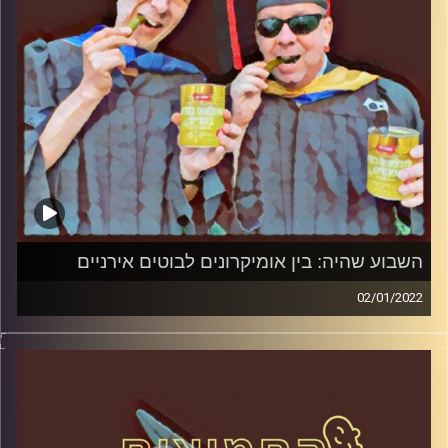
השבוע שהיה: בין אומיקרונים לבוטים אירניים
02/01/2022
המערכת הפוליטית על ספת הפסיכולוג, עם פרופסור בועז בן-
דוד ופרופסור גלעד הירשברגר
קרדיט תמונות:
AudioVersity