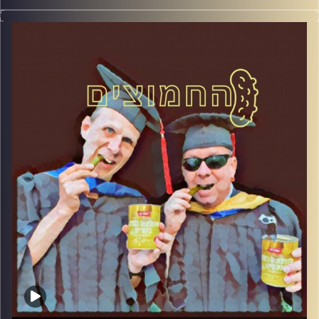
המערכת הפוליטית על ספת הפסיכולוג, עם פרופסור בועז בן-
דוד ופרופסור גלעד הירשברגר
קרדיט תמונות:
AudioVersity