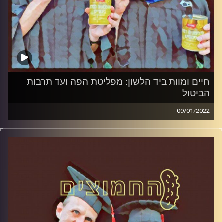
חיים ומוות ביד הלשון: מפליטת הפה ועד תרבות
הביטול
09/01/2022
המערכת הפוליטית על ספת הפסיכולוג, עם פרופסור בועז בן-
דוד ופרופסור גלעד הירשברגר
קרדיט תמונות:
AudioVersity