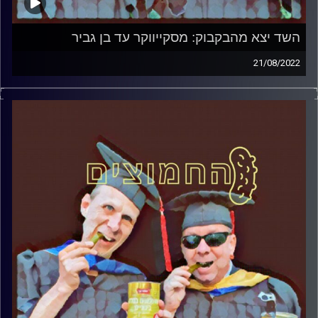
השד יצא מהבקבוק: מסקייווקר עד בן גביר
21/08/2022
המערכת הפוליטית על ספת הפסיכולוג, עם פרופסור בועז בן-
דוד ופרופסור גלעד הירשברגר
אורח מיוחד: ד"ר שלמה אגוז, המכללה אקדמית הדסה.
קרדיט תמונות:
AudioVersity