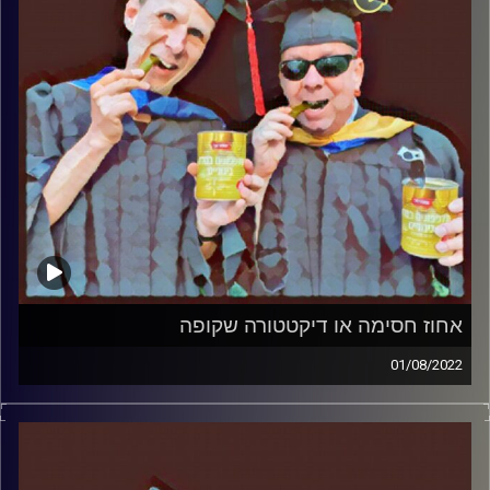
אחוז חסימה או דיקטטורה שקופה
01/08/2022
המערכת הפוליטית על ספת הפסיכולוג, עם פרופסור בועז בן-
דוד ופרופסור גלעד הירשברגר
קרדיט תמונות:
AudioVersity