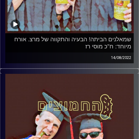
שמאלנים הביתה! הבעיה והתקווה של מרצ. אורח
מיוחד: ח"כ מוסי רז
14/08/2022
המערכת הפוליטית על ספת הפסיכולוג, עם פרופסור בועז בן-
דוד ופרופסור גלעד הירשברגר
אורח מיוחד: ח"כ מוסי רז
קרדיט תמונות:
AudioVersity