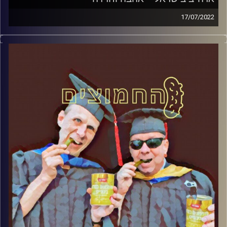
17/07/2022
המערכת הפוליטית על ספת הפסיכולוג, עם פרופסור בועז בן-
דוד ופרופסור גלעד הירשברגר
קרדיט תמונות:
AudioVersity