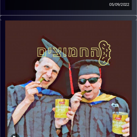
05/09/2022
המערכת הפוליטית על ספת הפסיכולוג, עם פרופסור בועז בן-
דוד ופרופסור גלעד הירשברגר
אורח מיוחד: ד"ר שלמה אגוז, המכללה אקדמית הדסה.
קרדיט תמונות:
AudioVersity