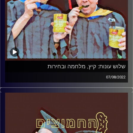
שלוש עונות: קיץ, מלחמה ובחירות
07/08/2022
המערכת הפוליטית על ספת הפסיכולוג, עם פרופסור בועז בן-
דוד ופרופסור גלעד הירשברגר
קרדיט תמונות:
AudioVersity