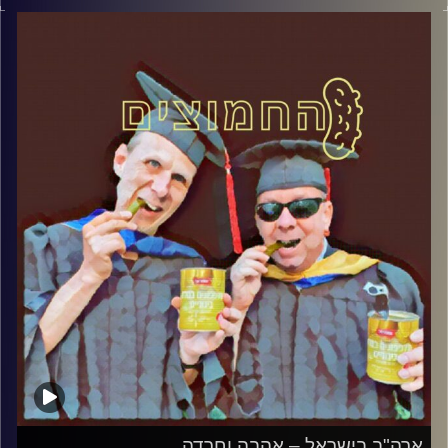
דוד ופרופסור גלעד הירשברגר
קרדיט תמונות:
AudioVersity
ארה"ב בישראל – אהבה וחרדה