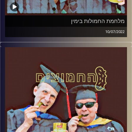
מלחמת החמולות בימין
10/07/2022
המערכת הפוליטית על ספת הפסיכולוג, עם פרופסור בועז בן-
דוד ופרופסור גלעד הירשברגר
קרדיט תמונות:
AudioVersity