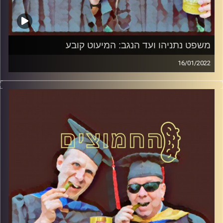
משפט נתניהו ועד הנגב: המיעוט קובע
16/01/2022
המערכת הפוליטית על ספת הפסיכולוג, עם פרופסור בועז בן-
דוד ופרופסור גלעד הירשברגר
קרדיט תמונות:
AudioVersity