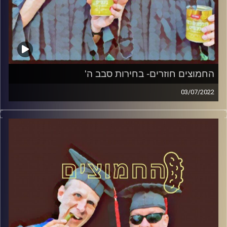
החמוצים חוזרים- בחירות סבב ה'
03/07/2022
המערכת הפוליטית על ספת הפסיכולוג, עם פרופסור בועז בן-
דוד ופרופסור גלעד הירשברגר
קרדיט תמונות:
AudioVersity