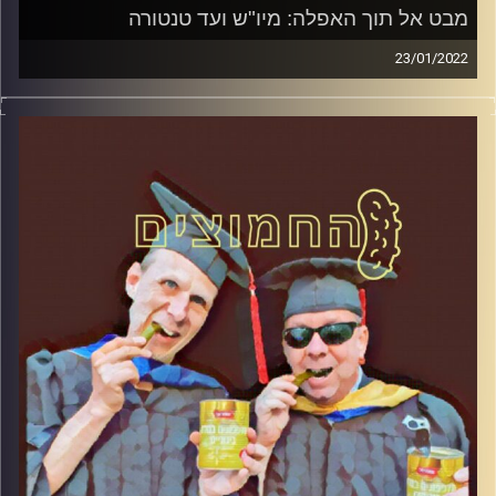
מבט אל תוך האפלה: מיו"ש ועד טנטורה
23/01/2022
המערכת הפוליטית על ספת הפסיכולוג, עם פרופסור בועז בן-
דוד ופרופסור גלעד הירשברגר
קרדיט תמונות:
AudioVersity