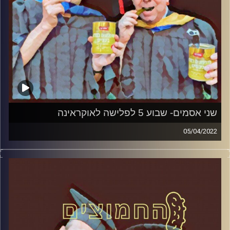
שני אסמים- שבוע 5 לפלישה לאוקראינה
05/04/2022
המערכת הפוליטית על ספת הפסיכולוג, עם פרופסור בועז בן-
דוד ופרופסור גלעד הירשברגר
קרדיט תמונות:
AudioVersity