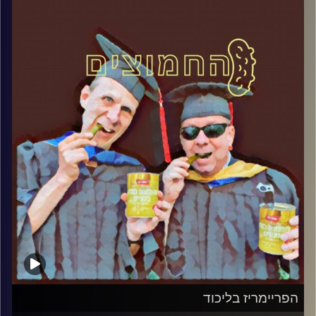
במבט פסיכולוגי על בחירות 2019
.
והפעם: תוצאות הפריימריז בליכוד – רק
הממלכתי מנצח
אורח – ד"ר שלמה אגוז, מרצה לפוליטיקה
ותקשורת במכללה האקדמית הדסה ופעיל
חברתי
קרדיט תמונות:
AudioVersity
הפריימריז בליכוד