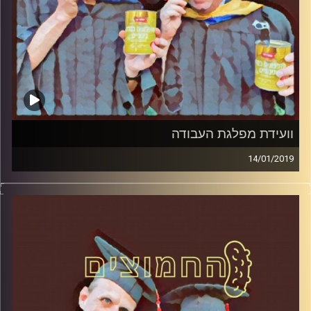
וועידת מפלגת העבודה
14/01/2019
פרופסור בועז בן-דוד ופרופסור גלעד הירשברגר
במבט פסיכולוגי על בחירות 2019
.
והפעם: וועידת מפלגת העבודה
קרדיט תמונות:
AudioVersity