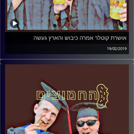
אושרת קוטלר אמרה כיבוש והארץ געשה
19/02/2019
פרופסור בועז בן-דוד ופרופסור גלעד הירשברגר
במבט פסיכולוגי על בחירות 2019
.
והפעם: אושרת קוטלר אמרה כיבוש והארץ
געשה
קרדיט תמונות:
AudioVersity