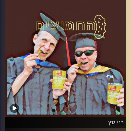
והפעם: יחסי בנימין נתניהו והתקשורת
קרדיט תמונות:
AudioVersity
בני גנץ