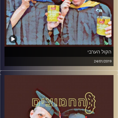
הקול הערבי
24/01/2019
פרופסור בועז בן-דוד ופרופסור גלעד הירשברגר
במבט פסיכולוגי על בחירות 2019
.
והפעם: הקול הערבי
קרדיט תמונות:
AudioVersity