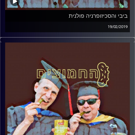
ביבי והסכיזופרניה פולנית
19/02/2019
פרופסור בועז בן-דוד ופרופסור גלעד הירשברגר
במבט פסיכולוגי על בחירות 2019
.
והפעם: ביבי והסכיזופרניה פולנית
קרדיט תמונות:
AudioVersity