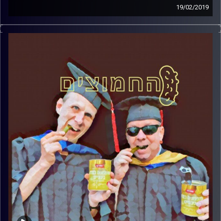
19/02/2019
פרופסור בועז בן-דוד ופרופסור גלעד הירשברגר
במבט פסיכולוגי על בחירות 2019
.
והפעם: האם אפשר לנצח בבחירות בלי לשכנע
את הציבור
?
קרדיט תמונות:
AudioVersity