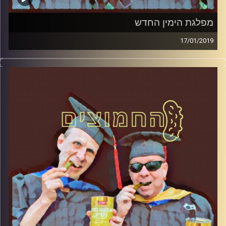
מפלגת הימין החדש
17/01/2019
פרופסור בועז בן-דוד ופרופסור גלעד הירשברגר
במבט פסיכולוגי על בחירות 2019
.
והפעם: מפלגת הימין החדש
קרדיט תמונות:
AudioVersity