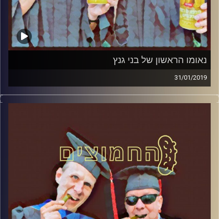
נאומו הראשון של בני גנץ
31/01/2019
פרופסור בועז בן-דוד ופרופסור גלעד הירשברגר
במבט פסיכולוגי על בחירות 2019
.
והפעם: נאומו הראשון של בני גנץ
קרדיט תמונות:
AudioVersity