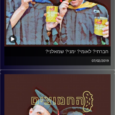
חברתי? לאומי? ימני? שמאלני?
07/02/2019
פרופסור בועז בן-דוד ופרופסור גלעד הירשברגר
במבט פסיכולוגי על בחירות 2019
.
והפעם: חברתי? לאומי? ימני? שמאלני
?
אורח – ד"ר שלמה אגוז, מרצה לפוליטיקה
ותקשורת במכללה האקדמית הדסה ופעיל