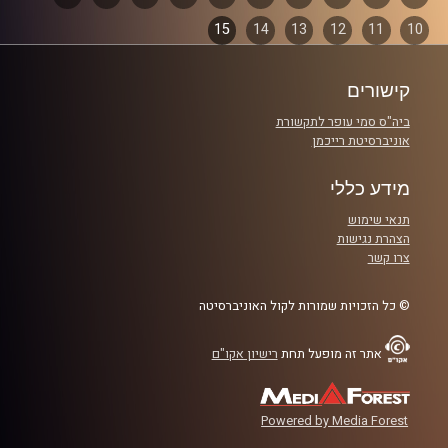
והפעם: סערת הסטודנטית במדים באוניברסיטה
15
14
13
12
11
10
פרקים
העברית
קישורים
קרדיט תמונות:
AudioVersity
ביה"ס סמי עופר לתקשורת
אוניברסיטת רייכמן
מידע כללי
תנאי שימוש
הצהרת נגישות
צרו קשר
© כל הזכויות שמורות לקול האוניברסיטה
אתר זה מופעל תחת
רישיון אקו"ם
Powered by Media Forest