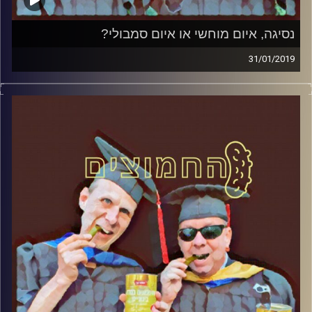
נסיגה, איום מוחשי או איום סמבולי?
31/01/2019
פרופסור בועז בן-דוד ופרופסור גלעד הירשברגר
במבט פסיכולוגי על בחירות 2019
.
והפעם: נסיגה, איום מוחשי או איום סמבולי
?
אורח – ד"ר שאול אריאלי
קרדיט תמונות:
AudioVersity