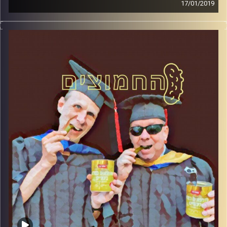
17/01/2019
פרופסור בועז בן-דוד ופרופסור גלעד הירשברגר
במבט פסיכולוגי על בחירות 2019
.
והפעם: בני גנץ
קרדיט תמונות:
AudioVersity