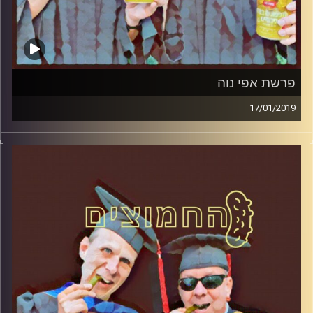
פרשת אפי נוה
17/01/2019
פרופסור בועז בן-דוד ופרופסור גלעד הירשברגר
במבט פסיכולוגי על בחירות 2019
.
והפעם: פרשת אפי נוה
קרדיט תמונות:
AudioVersity