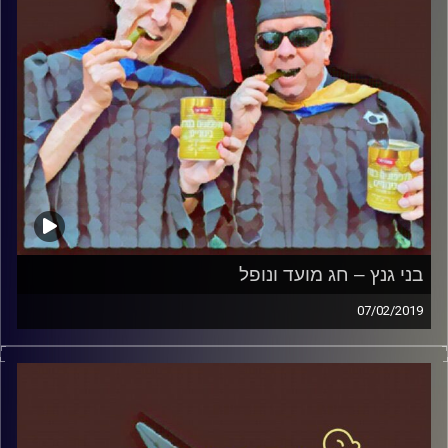
חברתי
קרדיט תמונות:
AudioVersity
בני גנץ – חג מועד ונופל
07/02/2019
פרופסור בועז בן-דוד ופרופסור גלעד הירשברגר
במבט פסיכולוגי על בחירות 2019
.
והפעם: בני גנץ – חג מועד ונופל