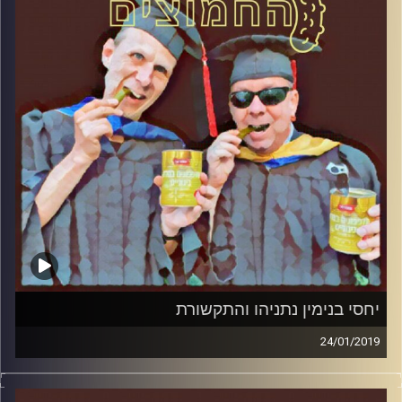
קרדיט תמונות:
AudioVersity
יחסי בנימין נתניהו והתקשורת
24/01/2019
פרופסור בועז בן-דוד ופרופסור גלעד הירשברגר
במבט פסיכולוגי על בחירות 2019
.