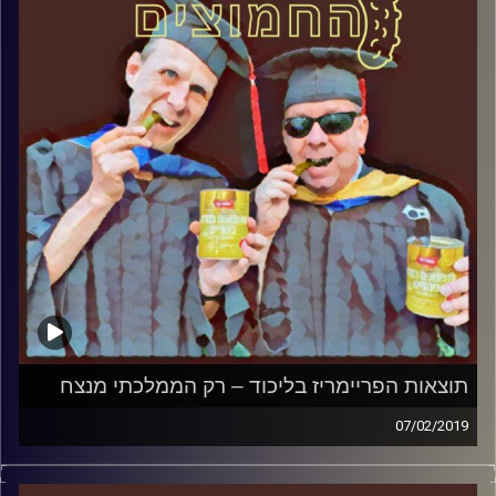
אורח – ד"ר שלמה אגוז, מרצה לפוליטיקה
ותקשורת במכללה האקדמית הדסה ופעיל
חברתי
קרדיט תמונות:
AudioVersity
תוצאות הפריימריז בליכוד – רק הממלכתי מנצח
07/02/2019
פרופסור בועז בן-דוד ופרופסור גלעד הירשברגר