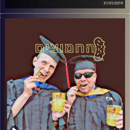
31/01/2019
פרופסור בועז בן-דוד ופרופסור גלעד הירשברגר
במבט פסיכולוגי על בחירות 2019
.
והפעם: הפריימריז בליכוד
קרדיט תמונות:
AudioVersity