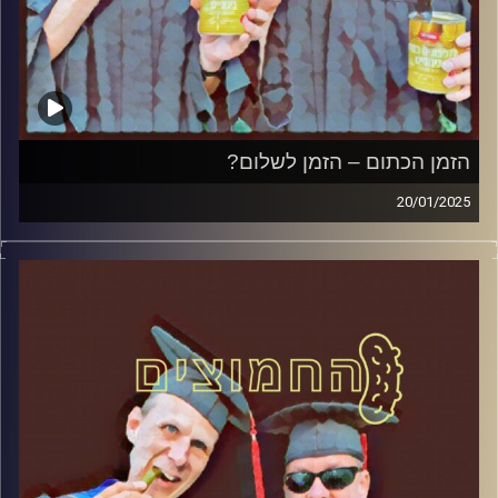
הזמן הכתום – הזמן לשלום?
20/01/2025
המערכת הפוליטית על ספת הפסיכולוג, עם פרופסור בועז בן-
דוד ופרופסור גלעד הירשברגר
קרדיט תמונות:
AudioVersity