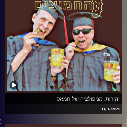
קרדיט תמונות:
AudioVersity
זהירות: מניפולציה של חמאס
11/02/2025
המערכת הפוליטית על ספת הפסיכולוג, עם פרופסור בועז בן-
דוד ופרופסור גלעד הירשברגר