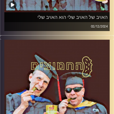
האויב של האויב שלי הוא האויב שלי
02/12/2024
פרופסור בועז בן-דוד ופרופסור גלעד הירשברגר במבט
פסיכולוגי על בחירות 2019
קרדיט תמונות:
AudioVersity