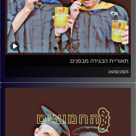
תאוריית הבגידה מבפנים
24/02/2025
המערכת הפוליטית על ספת הפסיכולוג, עם פרופסור בועז בן-
דוד ופרופסור גלעד הירשברגר
קרדיט תמונות:
AudioVersity