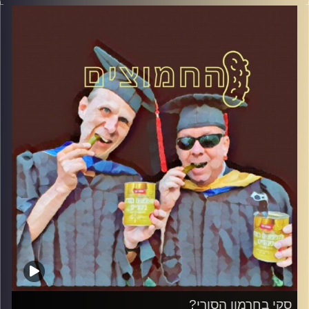
דוד ופרופסור גלעד הירשברגר
קרדיט תמונות:
AudioVersity
סקי בחרמון הסורי?