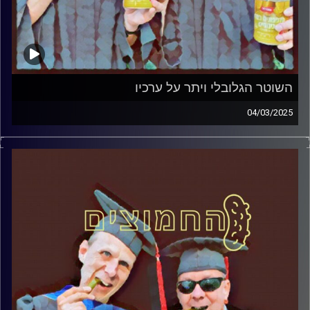
השוטר הגלובלי ויתר על ערכיו
04/03/2025
המערכת הפוליטית על ספת הפסיכולוג, עם פרופסור בועז בן-
דוד ופרופסור גלעד הירשברגר
קרדיט תמונות:
AudioVersity