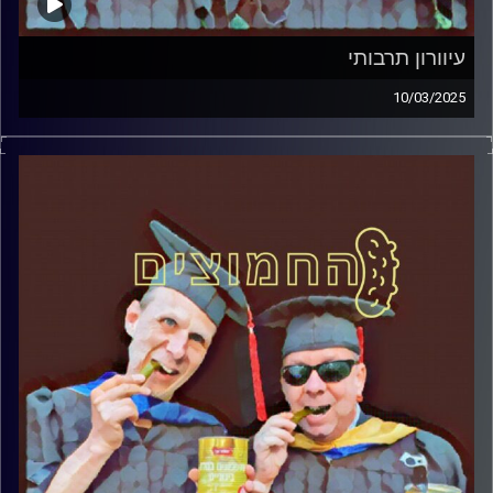
עיוורון תרבותי
10/03/2025
המערכת הפוליטית על ספת הפסיכולוג, עם פרופסור בועז בן-
דוד ופרופסור גלעד הירשברגר
קרדיט תמונות:
AudioVersity