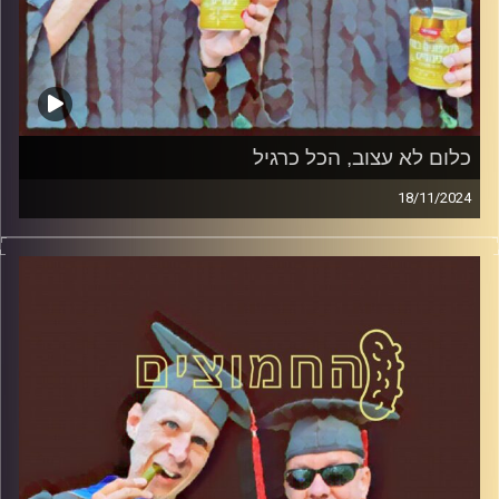
כלום לא עצוב, הכל כרגיל
18/11/2024
המערכת הפוליטית על ספת הפסיכולוג, עם פרופסור בועז בן-
דוד ופרופסור גלעד הירשברגר.
קרדיט תמונות:
AudioVersity