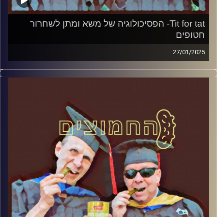
Tit for tat- הפסיכולוגיה של משא ומתן לשחרור
חטופים
27/01/2025
המערכת הפוליטית על ספת הפסיכולוג, עם פרופסור בועז בן-
דוד ופרופסור גלעד הירשברגר
קרדיט תמונות:
AudioVersity