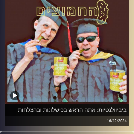
קרדיט תמונות:
AudioVersity
ביביוולנטיות: אתה הראש בכישלונות ובהצלחות
16/12/2024
המערכת הפוליטית על ספת הפסיכולוג, עם פרופסור בועז בן-