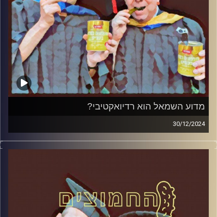
מדוע השמאל הוא רדיואקטיבי?
30/12/2024
המערכת הפוליטית על ספת הפסיכולוג, עם פרופסור בועז בן-
דוד ופרופסור גלעד הירשברגר
קרדיט תמונות:
AudioVersity