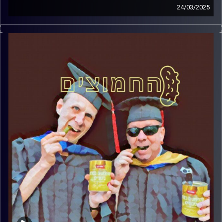
24/03/2025
המערכת הפוליטית על ספת הפסיכולוג, עם פרופסור בועז בן-
דוד ופרופסור גלעד הירשברגר
קרדיט תמונות:
AudioVersity