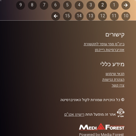
דוד ופרופסור גלעד הירשברגר.
קודם
1
דפדוף
2
3
4
5
6
7
8
9
10
11
12
13
14
15
לשלב
פרקים
קרדיט תמונות:
AudioVersity
הבא
קישורים
ביה"ס סמי עופר לתקשורת
אוניברסיטת רייכמן
מידע כללי
תנאי שימוש
הצהרת נגישות
צרו קשר
© כל הזכויות שמורות לקול האוניברסיטה
אתר זה מופעל תחת
רישיון אקו"ם
Powered by Media Forest