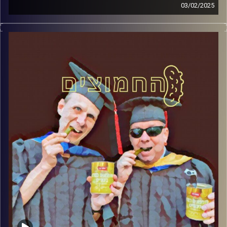
03/02/2025
המערכת הפוליטית על ספת הפסיכולוג, עם פרופסור בועז בן-
דוד ופרופסור גלעד הירשברגר
קרדיט תמונות:
AudioVersity