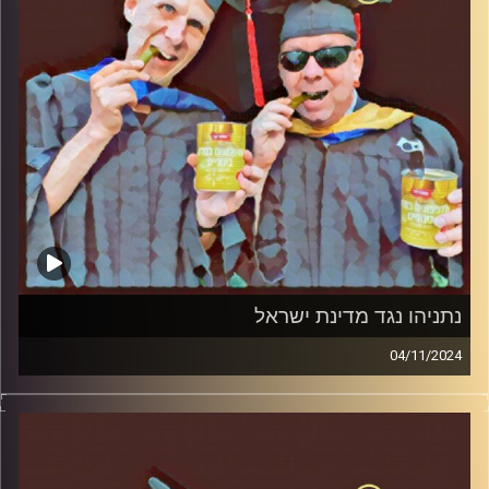
נתניהו נגד מדינת ישראל
04/11/2024
המערכת הפוליטית על ספת הפסיכולוג, עם פרופסור בועז בן-
דוד ופרופסור גלעד הירשברגר.
קרדיט תמונות:
AudioVersity