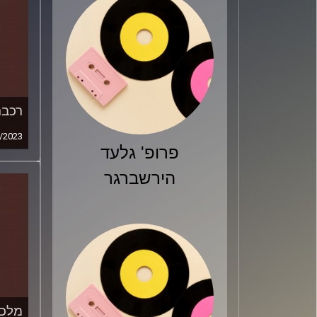
רכבת
/2023
פרופ' גלעד
הירשברגר
מלכוד