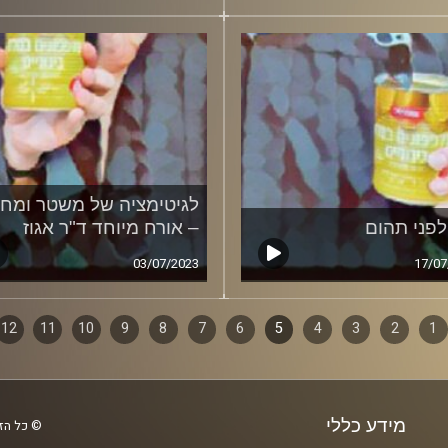
לגיטימציה של משטר ומח
לפני תהום
– אורח מיוחד ד"ר אגוז
03/07/2023
17/07
1
ף
2
3
4
5
6
7
8
9
10
11
12
ם
מידע כללי
© כל הזכ