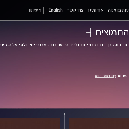
חיפוש:
יות מוזיקה
אודותינו
צרו קשר
English
החמוצים
ור בועז בן-דוד ופרופסור גלעד הירשברגר במבט פסיכולוגי על המערכ
תמונות:
AudioVersity