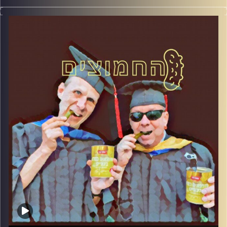
החמוצים – בפעם הרביעית
המערכת הפוליטית על ספת הפסיכולוג,
עם פרופסור בועז בן-דוד ופרופסור גלעד
הירשברגר
והפעם: אנטישמיות מימין ומשמאל
קרדיט תמונות:
AudioVersity