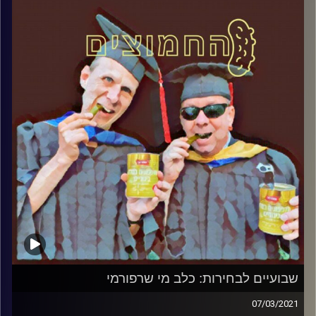
המערכת הפוליטית על ספת הפסיכולוג,
עם פרופסור בועז בן-דוד ופרופסור גלעד
הירשברגר
והפעם: שבוע לבחירות: האדישות – כרסום יסוד
הדמוקרטיה
קרדיט תמונות:
AudioVersity
שבועיים לבחירות: כלב מי שרפורמי
07/03/2021