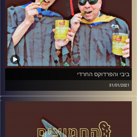
ביבי והפרדוקס החרדי
31/01/2021
החמוצים – בפעם הרביעית
המערכת הפוליטית על ספת הפסיכולוג,
עם פרופסור בועז בן-דוד ופרופסור גלעד
הירשברגר