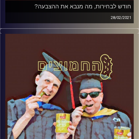
חודש לבחירות, מה מנבא את ההצבעה?
28/02/2021
החמוצים – בפעם הרביעית
המערכת הפוליטית על ספת הפסיכולוג,
עם פרופסור בועז בן-דוד ופרופסור גלעד
הירשברגר
והפעם:חודש לבחירות, מה מנבא את
ההצבעה
?
קרדיט תמונות:
AudioVersity