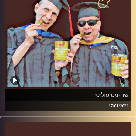
והפעם: שמלאנים נגד שלום
קרדיט תמונות:
AudioVersity
שח-מט פוליטי
17/01/2021
החמוצים – בפעם הרביעית
המערכת הפוליטית על ספת הפסיכולוג,