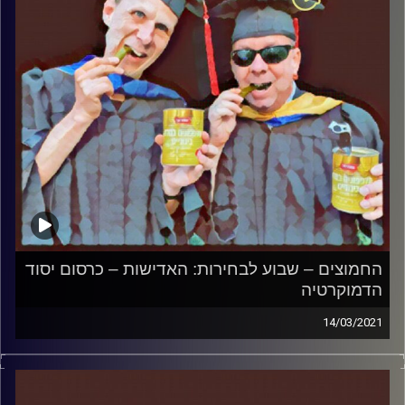
והפעם: מועד ד' – פוסט מורטם חלק א
'
קרדיט תמונות:
AudioVersity
החמוצים – שבוע לבחירות: האדישות – כרסום יסוד
הדמוקרטיה
14/03/2021
החמוצים – בפעם הרביעית