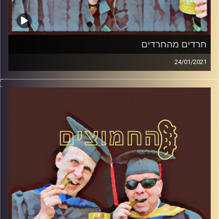
חרדים מהחרדים
24/01/2021
החמוצים – בפעם הרביעית
המערכת הפוליטית על ספת הפסיכולוג,
עם פרופסור בועז בן-דוד ופרופסור גלעד
הירשברגר
והפעם: חרדים מהחרדים
קרדיט תמונות:
AudioVersity