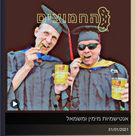
עם פרופסור בועז בן-דוד ופרופסור גלעד
הירשברגר
והפעם: לקראת סגירת הרשימות
קרדיט תמונות:
AudioVersity
אנטישמיות מימין ומשמאל
31/01/2021