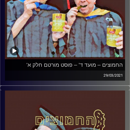
קרדיט תמונות:
AudioVersity
החמוצים – מועד ד' – פוסט מורטם חלק א'
29/03/2021
החמוצים – בפעם הרביעית
המערכת הפוליטית על ספת הפסיכולוג,
עם פרופסור בועז בן-דוד ופרופסור גלעד
הירשברגר