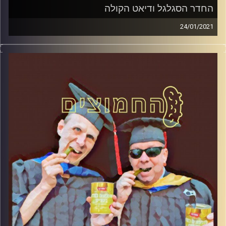
החדר הסגלגל ודיאט הקולה
24/01/2021
החמוצים – בפעם הרביעית
המערכת הפוליטית על ספת הפסיכולוג,
עם פרופסור בועז בן-דוד ופרופסור גלעד
הירשברגר
והפעם: החדר הסגלגל ודיאט הקולה
קרדיט תמונות:
AudioVersity