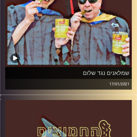
קרדיט תמונות:
AudioVersity
שמלאנים נגד שלום
17/01/2021
החמוצים – בפעם הרביעית
המערכת הפוליטית על ספת הפסיכולוג,
עם פרופסור בועז בן-דוד ופרופסור גלעד
הירשברגר