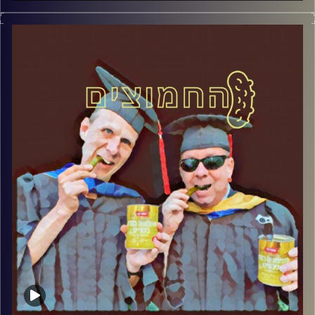
החמוצים – בפעם הרביעית
המערכת הפוליטית על ספת הפסיכולוג,
עם פרופסור בועז בן-דוד ופרופסור גלעד
הירשברגר
והפעם: שבועיים לבחירות: כלב מי שרפורמי
קרדיט תמונות:
AudioVersity