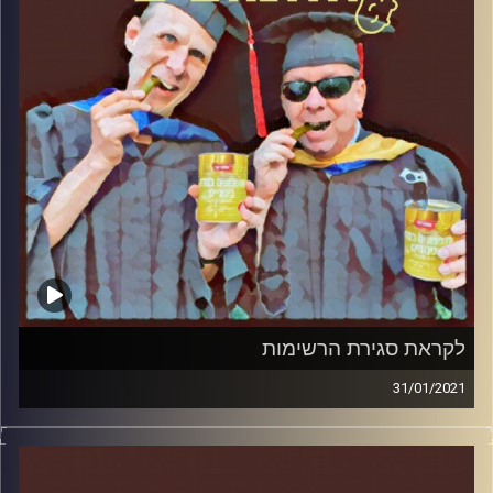
והפעם: ביבי והפרדוקס החרדי
קרדיט תמונות:
AudioVersity
לקראת סגירת הרשימות
31/01/2021
החמוצים – בפעם הרביעית
המערכת הפוליטית על ספת הפסיכולוג,