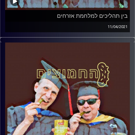
בין תהליכים למלחמת אזרחים
11/04/2021
החמוצים – בפעם הרביעית
המערכת הפוליטית על ספת הפסיכולוג,
עם פרופסור בועז בן-דוד ופרופסור גלעד
הירשברגר
והפעם:בין תהליכים למלחמת אזרחים
קרדיט תמונות:
AudioVersity