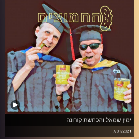
עם פרופסור בועז בן-דוד ופרופסור גלעד
הירשברגר
והפעם: שח-מט פוליטי
קרדיט תמונות:
AudioVersity
ימין שמאל והכחשת קורונה
17/01/2021