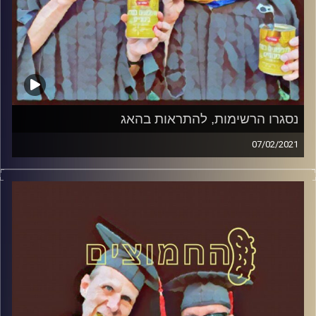
נסגרו הרשימות, להתראות בהאג
07/02/2021
החמוצים – בפעם הרביעית
המערכת הפוליטית על ספת הפסיכולוג, עם פרופסור בועז
בן-דוד ופרופסור גלעד הירשברגר
והפעם:נסגרו הרשימות, להתראות בהאג
קרדיט תמונות:
AudioVersity