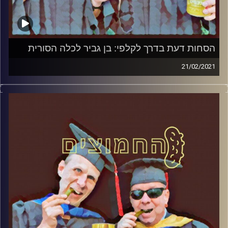
הסחות דעת בדרך לקלפי: בן גביר לכלה הסורית
21/02/2021
החמוצים – בפעם הרביעית
המערכת הפוליטית על ספת הפסיכולוג,
עם פרופסור בועז בן-דוד ופרופסור גלעד
הירשברגר
והפעם:הסחות דעת בדרך לקלפי: בן גביר לכלה
הסורית
קרדיט תמונות:
AudioVersity