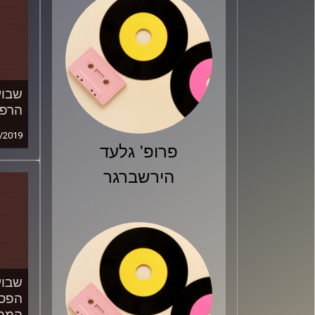
שבוע
הרפ
/2019
פרופ' גלעד
הירשברגר
שבוע
הפסי
הממ