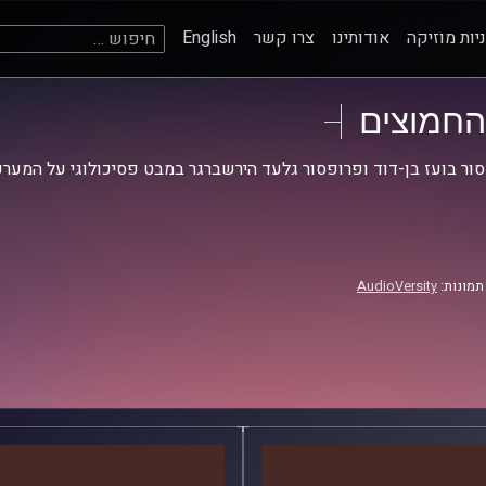
חיפוש:
יות מוזיקה
אודותינו
צרו קשר
English
החמוצים
ור בועז בן-דוד ופרופסור גלעד הירשברגר במבט פסיכולוגי על המערכ
תמונות:
AudioVersity