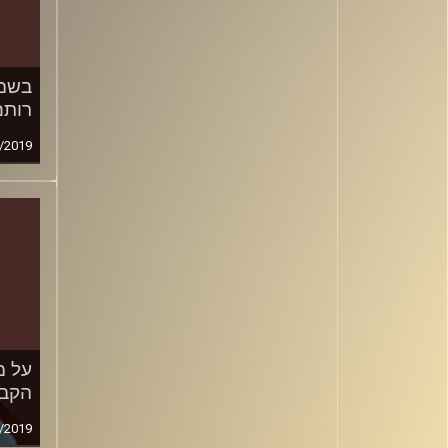
בשמל
רותם
/2019
על מ
הקברי
/2019