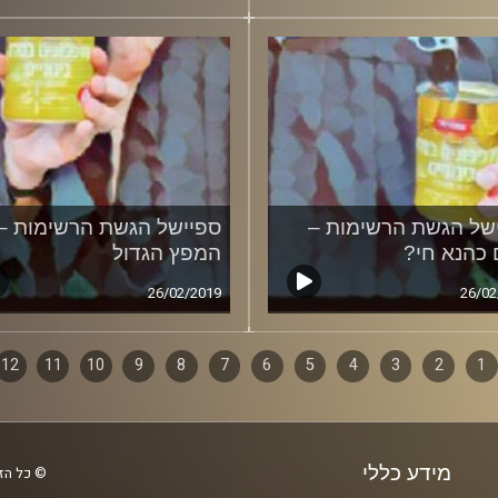
של הגשת הרשימות –
ספיישל הגשת הרשימות –
כהנא חי?
המפץ הגדול
26/02/2019
26/02
1
ף
2
3
4
5
6
7
8
9
10
11
12
ם
מידע כללי
© כל הזכ